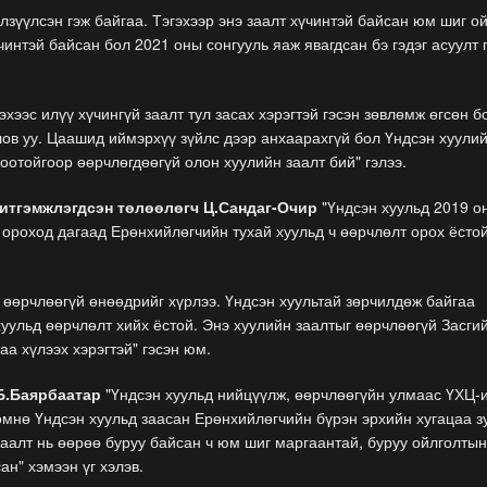
элзүүлсэн гэж байгаа. Тэгэхээр энэ заалт хүчинтэй байсан юм шиг о
чинтэй байсан бол 2021 оны сонгууль яаж явагдсан бэ гэдэг асуулт 
хээс илүү хүчингүй заалт тул засах хэрэгтэй гэсэн зөвлөмж өгсөн б
лов уу. Цаашид иймэрхүү зүйлс дээр анхаарахгүй бол Үндсэн хуули
оотойгоор өөрчлөгдөөгүй олон хуулийн заалт бий" гэлээ.
 итгэмжлэгдсэн төлөөлөгч Ц.Сандаг-Очир
"Үндсэн хуульд 2019 о
 ороход дагаад Ерөнхийлөгчийн тухай хуульд ч өөрчлөлт орох ёсто
г өөрчлөөгүй өнөөдрийг хүрлээ. Үндсэн хуультай зөрчилдөж байгаа
уульд өөрчлөлт хийх ёстой. Энэ хуулийн заалтыг өөрчлөөгүй Засги
аа хүлээх хэрэгтэй" гэсэн юм.
Б.Баярбаатар
"Үндсэн хуульд нийцүүлж, өөрчлөөгүйн улмаас ҮХЦ-
өмнө Үндсэн хуульд заасан Ерөнхийлөгчийн бүрэн эрхийн хугацаа з
заалт нь өөрөө буруу байсан ч юм шиг маргаантай, буруу ойлголты
ан" хэмээн үг хэлэв.