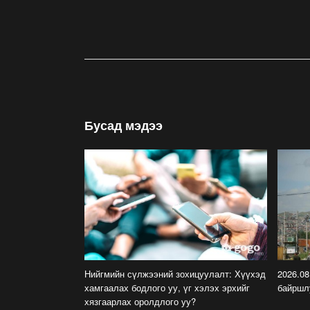
Бусад мэдээ
Нийгмийн сүлжээний зохицуулалт: Хүүхэд
2026.08
хамгаалах бодлого уу, үг хэлэх эрхийг
байршл
хязгаарлах оролдлого уу?