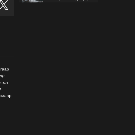
гэж буйгаа хэрхэн мэдэх
вэ?
2026-07-30
Б.Найдалаа: Бид хүссэн
хүсээгүй зах зээлийн
тариф руу орно, тэр нь
одоогийнхоос өндөр байна
2026-07-26
Орон нутгийн зам
ашигласны төлбөрийг
угаар
1000-aaс 5000 төгрөг
аар
болгож нэмлээ
нгол
2026-07-22
н
Улмаар
С.Амарсайхан:
Фэйсбүүкээр ангийн групп
чат нээдэг, үүгээр
даалгавраа өгдгийг
х
зогсоож, хаана
2026-07-21