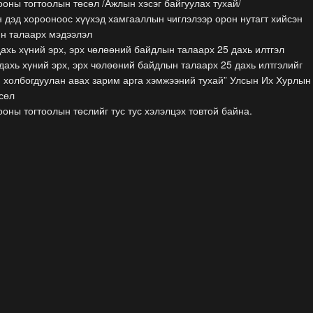
оны тогтоолын төсөл /Ажлын хэсэг байгуулах тухай/
 дэд хорооноос хүүхэд хамгааллын чиглэлээр орон нутагт хийсэн
йн талаарх мэдээлэл
ахь хүний эрх, эрх чөлөөний байдлын талаарх 25 дахь илтгэл
дахь хүний эрх, эрх чөлөөний байдлын талаарх 25 дахь илтгэлийг
 холбогдуулан авах зарим арга хэмжээний тухай” Улсын Их Хурлын
сөл
оны тогтоолын төслийг тус тус хэлэлцэх товтой байна.