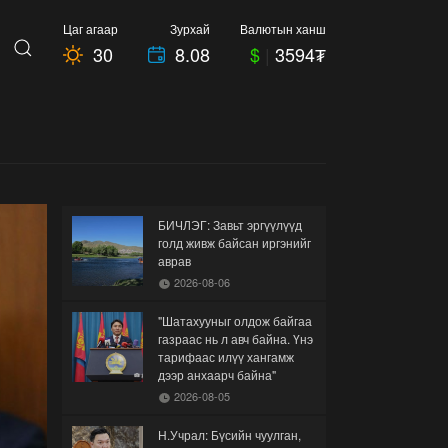
Цаг агаар
Зурхай
Валютын ханш
30
8.08
$
|
3594₮
БИЧЛЭГ: Завьт эргүүлүүд
голд живж байсан иргэнийг
аврав
2026-08-06
"Шатахууныг олдож байгаа
газраас нь л авч байна. Үнэ
тарифаас илүү хангамж
дээр анхаарч байна"
2026-08-05
Н.Учрал: Бүсийн чуулган,