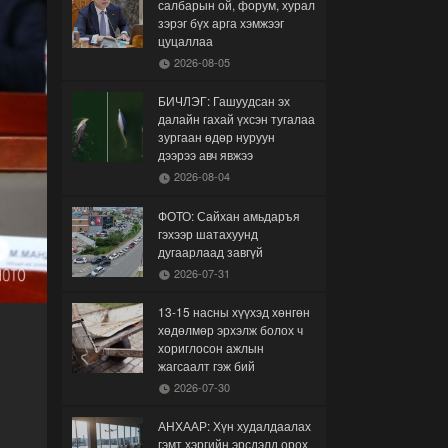
салбарын ой, форум, хурал
зэрэг бүх арга хэмжээг
цуцаллаа
2026-08-05
БИЧЛЭГ: Гашуудсан эх
далайн гахай үхсэн тугалаа
зургаан өдөр нуруун
дээрээ авч явжээ
2026-08-04
ФОТО: Сайхан амьдаръя
гэхээр шатахуунд
дугаарлаад завгүй
2026-07-31
13-15 насны хүүхэд хөнгөн
хөдөлмөр эрхэлж болох ч
хориглосон ажлын
жагсаалт гэж бий
2026-07-30
АНХААР: Хүн худалдаалах
гэмт хэргийн эрсдэлд орох