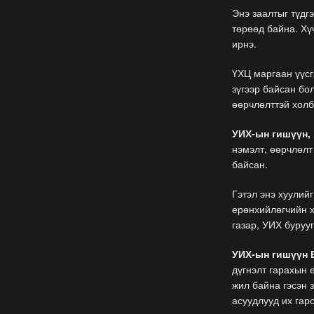
Энэ заалтыг түдг
төрөөд байна. Хү
ирнэ.
ҮХЦ маргаан үүсгэ
зүгээр байсан бо
өөрчлөлттэй холб
УИХ-ын гишүүн,
нэмэлт, өөрчлөлт
байсан.
Гэтэл энэ хуулий
ерөнхийлөгчийн х
газар, УИХ бурууг
УИХ-ын гишүүн 
дүгнэлт гарахын 
жил байна гэсэн 
асуудлууд их гарс