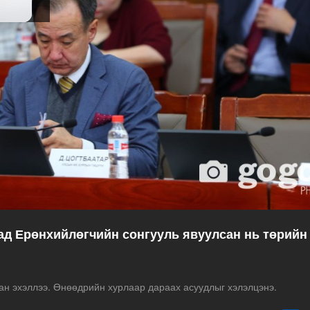
ад Ерөнхийлөгчийн сонгууль явуулсан нь төрийн
н эхэллээ. Өнөөдрийн хурлаар дараах асуудлыг хэлэлцэнэ.