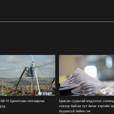
.08-10 Цахилгаан хязгаарлах
Цаасан суурьтай мэдээлэл солилц
ууд
хэвээр байгаа тул бичиг хэргийн з
буурахгүй байна гэв