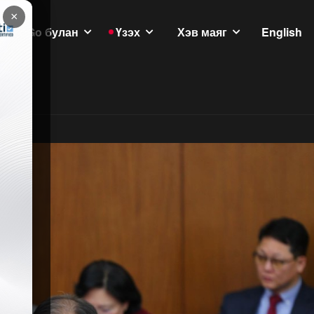
×
GoGo булан
Үзэх
Хэв маяг
English
үлэмж