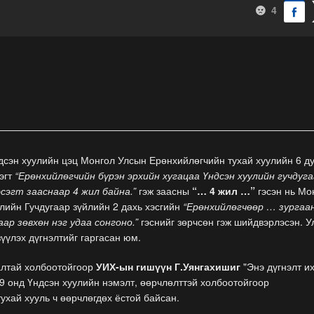
4
сэн хуулийн цэц Монгол Улсын Ерөнхийлөгчийн тухай хуулийн 6 д
сэгт
“Ерөнхийлөгчийн бүрэн эрхийн хугацаа Үндсэн хуулийн гучдуг
эсэгт зааснаар 4 жил байна.”
гэж заасны
“… 4 жил …”
гэсэн нь Мо
лийн Гучдугаар зүйлийн 2 дахь хэсгийн
“Ерөнхийлөгчөөр … зургаа
ар зөвхөн нэг удаа сонгоно.”
гэснийг зөрчсөн гэж шийдвэрлэсэн. 
зүүлэх дүгнэлтийг гаргасан юм.
алтай холбоотойгоор
УИХ-ын гишүүн Г.Уянгахишиг
"Энэ дүгнэлт и
9 онд Үндсэн хуулийн нэмэлт, өөрчлөлттэй холбоотойгоор
ухай хууль ч өөрчлөгдөх ёстой байсан.