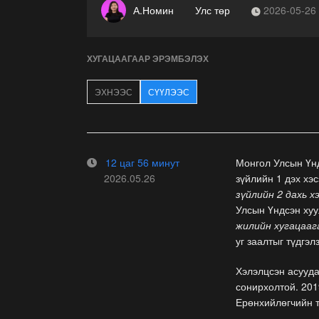
А.Номин
Улс төр
2026-05-26
ХУГАЦААГААР ЭРЭМБЭЛЭХ
ЭХНЭЭС
СҮҮЛЭЭС
12 цаг 56 минут
Монгол Улсын Үнд
2026.05.26
зүйлийн 1 дэх хэ
зүйлийн 2 дахь х
Улсын Үндсэн хуу
жилийн хугацаага
уг заалтыг түдгэл
Хэлэлцсэн асууд
сонирхолтой. 201
Ерөнхийлөгчийн т