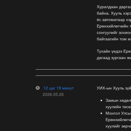
Хуралдаан дарга
байна. Хууль хэр
ёс автоматаар хэ
Ерөнхийлөгчийн т
сонгуулийг зохио
байгаагийн том и
Тухайн үедээ Ерө
дагаад зургаан ж
12 цаг 19 минут
УИХ-ын Хууль зү
2026.05.26
Замын хөдөлг
хуулийн төсө
Монгол Улсын
Ерөнхийлөгчи
хуулийг зөрч