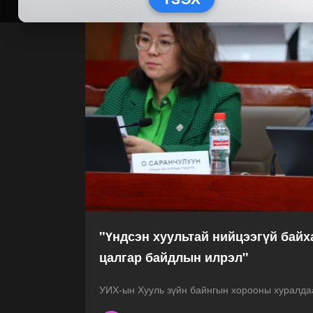
"Үндсэн хуультай нийцээгүй байх
цалгар байдлын илрэл"
УИХ-ын Хууль зүйн байнгын хорооны хуралдаа