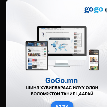
Мэдээ
Бүгд
Live
Фото
Видео
Зурган өгү
ҮЗЭХ