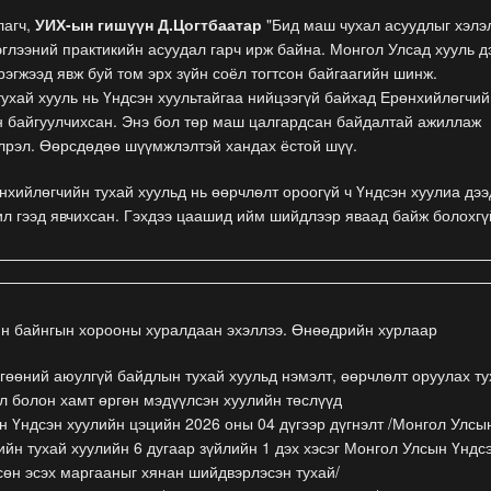
лагч,
УИХ-ын гишүүн Д.Цогтбаатар
"Бид маш чухал асуудлыг хэлэ
эглээний практикийн асуудал гарч ирж байна. Монгол Улсад хууль д
рэгжээд явж буй том эрх зүйн соёл тогтсон байгаагийн шинж.
ухай хууль нь Үндсэн хуультайгаа нийцээгүй байхад Ерөнхийлөгчий
н байгуулчихсан. Энэ бол төр маш цалгардсан байдалтай ажиллаж
лрэл. Өөрсдөдөө шүүмжлэлтэй хандах ёстой шүү.
нхийлөгчийн тухай хуульд нь өөрчлөлт ороогүй ч Үндсэн хуулиа дэ
ил гээд явчихсан. Гэхдээ цаашид ийм шийдлээр яваад байж болохгүй
йн байнгын хорооны хуралдаан эхэллээ. Өнөөдрийн хурлаар
өөний аюулгүй байдлын тухай хуульд нэмэлт, өөрчлөлт оруулах ту
л болон хамт өргөн мэдүүлсэн хуулийн төслүүд
 Үндсэн хуулийн цэцийн 2026 оны 04 дүгээр дүгнэлт /Монгол Улсы
йн тухай хуулийн 6 дугаар зүйлийн 1 дэх хэсэг Монгол Улсын Үндс
сөн эсэх маргааныг хянан шийдвэрлэсэн тухай/