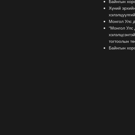
Байнгын хоро
Хүний эрхийн
хэлэлцүүлги
Монгол Улс д
“Монгол Улс 
хэлэлцсэнтэй
тогтоолын тө
Байнгын хоро