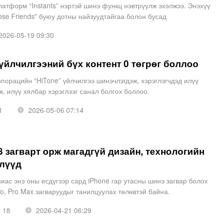
атформ “Instants” нэртэй шинэ функц нэвтрүүлж эхэлжээ. Энэхүү
ose Friends" буюу дотны найзуудтайгаа болон бусад
аа зөвхөн нэг удаа үзэх боломжтой хувийн зургуудыг х
026-05-19 09:30
 үйлчилгээний бүх контент 0 төгрөг боллоо
орацийн “HiTone” үйлчилгээ шинэчлэгдэж, хэрэглэгчдэд илүү
, илүү хялбар хэрэглээг санал болгох боллоо.
1
2026-05-06 07:14
8 загварт орж магадгүй дизайн, технологийн
лүүд
иас энэ оны есдүгээр сард iPhone гар утасны шинэ загвар болох
ro, Pro Max загваруудыг танилцуулах төлөвтэй байна.
18
2026-04-21 06:29