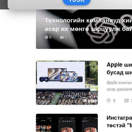
Технологийн компаниуд хи
асар их мөнгө зарцуулж ба
5
1
Apple ши
бусад ш
Apple компа
үеэр дарааги
Siri AI, хүү
9
Инстагра
төстэй "