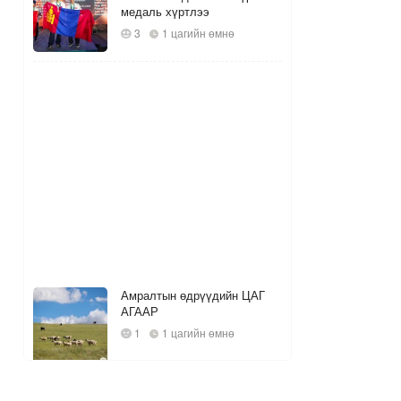
медаль хүртлээ
3
1 цагийн өмнө
Амралтын өдрүүдийн ЦАГ
АГААР
1
1 цагийн өмнө
2026.08.08-10 Цахилгаан