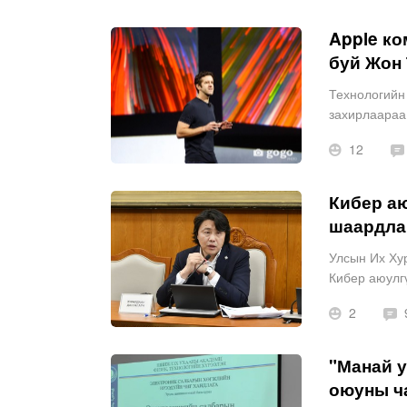
Apple ко
буй Жон 
Технологийн 
захирлаараа
12
Кибер а
шаардлаг
Улсын Их Ху
Кибер аюулг
хийж, гарч б
2
"Манай 
оюуны ч