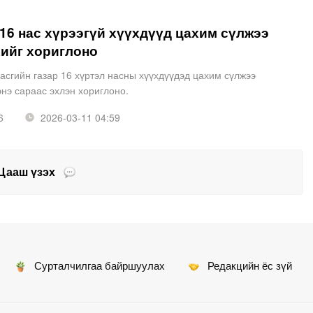
16 нас хүрээгүй хүүхдүүд цахим сүлжээ
хийг хориглоно
асгийн газар 16 хүртэл насны хүүхдүүдэд цахим сүлжээ
энэ сараас эхлэн хориглоно.
6
2026-03-11 04:59
Цааш үзэх
Сурталчилгаа байршуулах
Редакцийн ёс зүй