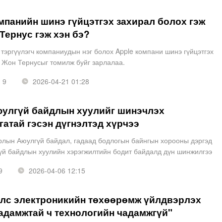
мпанийн шинэ гүйцэтгэх захирал болох гэж
Тернус гэж хэн бэ?
тэргүүлэгч компаниудын нэг болох Apple компани шинэ гүйцэтгэх
 Жон Тернусыг томилж буйг зарлалаа.
9
2026-04-21 01:28
юулгүй байдлын хуулийг шинэчлэх
атай гэсэн дүгнэлтэд хүрчээ
рлын Аюулгүй байдал, гадаад бодлогын байнгын хорооны дэргэд
үй байдлын хуулийн хэрэгжилтийн бодит байдалд дүн шинжилгээ
айгаа хүндрэл бэрхшээлийг тодорхойлох ажлын хэ
9
2026-04-06 12:15
улс электроникийн төхөөрөмж үйлдвэрлэх
адамжтай ч технологийн чадамжгүй"