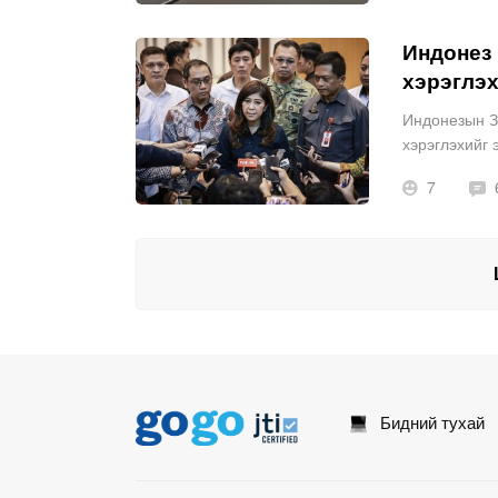
Индонез 
хэрэглэ
Индонезын З
хэрэглэхийг 
7
Бидний тухай