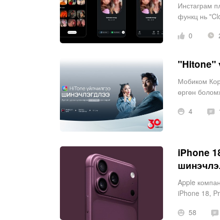
Инстаграм пл
функц нь "Cl
дагагчидтайг
0
2
"Hitone"
Мобиком Корп
өргөн боломж
4
iPhone 1
шинэчлэ
Apple компан
iPhone 18, P
58