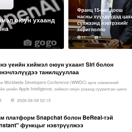
Франц 15-аас доош
насны хүүхдүүдэд цах
ймэл оюун ухаанд
сүлжээнд нэвтрэхийг
йна
хориглолоо
11
1
нэ үеийн хиймэл оюун ухаант Siri болон
инэчлэлүүдээ танилцууллаа
ни Worldwide Developers Conference (WWDC) арга хэмжээний
йн үеийн Apple Intelligence, хиймэл оюун ухаанд суурилсан шинэ
хдийн аюулгүй байдлыг хамгаалах шинэ хэрэгслү
3
2026-06-09 02:15
м платформ Snapchat болон BeReal-тэй
Instant" функцыг нэвтрүүлжээ