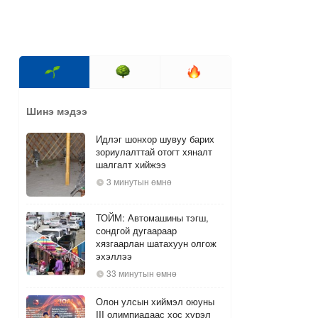
Шинэ мэдээ
Идлэг шонхор шувуу барих
зориулалттай отогт хяналт
шалгалт хийжээ
3 минутын өмнө
ТОЙМ: Автомашины тэгш,
сондгой дугаараар
хязгаарлан шатахуун олгож
эхэллээ
33 минутын өмнө
Олон улсын хиймэл оюуны
III олимпиадаас хос хүрэл