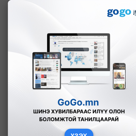
Мэдээ
Технологи
Бүгд
Харилцаа холбоо
ҮЗЭХ