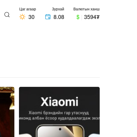
Цаг агаар
Зурхай
Валютын ханш
30
8.08
$
|
3594₮