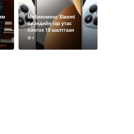
им
Мобикомоос Xiaomi
брэндийн гар утас
сонгох 10 шалтгаан
4