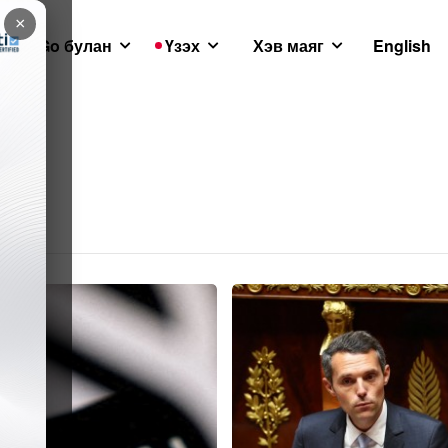
×
GoGo булан
Үзэх
Хэв маяг
English