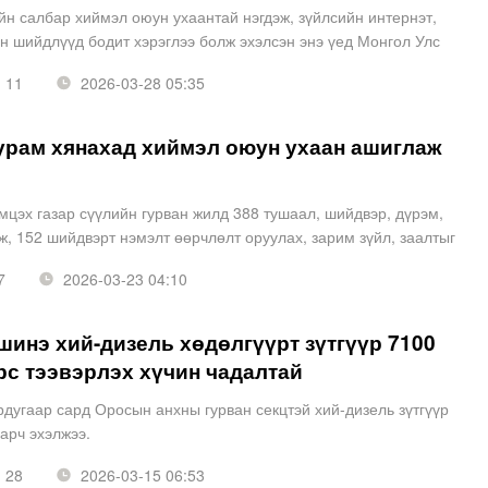
н салбар хиймэл оюун ухаантай нэгдэж, зүйлсийн интернэт,
н шийдлүүд бодит хэрэглээ болж эхэлсэн энэ үед Монгол Улс
вээр үлдэх үү, эсвэл бүтээгч орон болж чадах уу г
11
2026-03-28 05:35
урам хянахад хиймэл оюун ухаан ашиглаж
мцэх газар сүүлийн гурван жилд 388 тушаал, шийдвэр, дүрэм,
, 152 шийдвэрт нэмэлт өөрчлөлт оруулах, зарим зүйл, заалтыг
уулах, бүхэлд нь эсхүл тодорхой зүйл, заалтыг
7
2026-03-23 04:10
инэ хий-дизель хөдөлгүүрт зүтгүүр 7100
рс тээвэрлэх хүчин чадалтай
дугаар сард Оросын анхны гурван секцтэй хий-дизель зүтгүүр
арч эхэлжээ.
28
2026-03-15 06:53