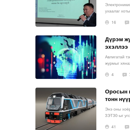
Электроникий
ухаалаг хоты
хэрэглэгч хэ
16
Дүрэм ж
эхэллээ
Авлигатай тэ
журмыг хянаж
өөрчлөн найр
4
Оросын ш
тонн нүү
Энэ оны хоёр
3ЭТ30-ыг угс
41