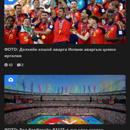
ФОТО: Дэлхийн хошой аварга Испани аваргын цомоо
өргөлөө
42
2
ФОТО: Хөл бөмбөгийн ДАШТ-д анх удаа зохион