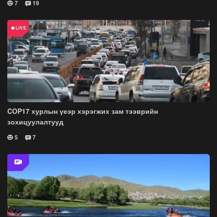
7
19
COP17 хурлын үеэр хэрэгжих зам тээврийн
зохицуулалтууд
5
7