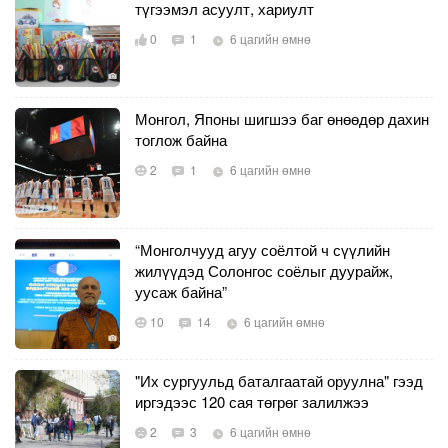
түгээмэл асуулт, хариулт
0
1
6 цагийн өмнө
Монгол, Японы шигшээ баг өнөөдөр дахин
тоглож байна
2
1
6 цагийн өмнө
“Монголчууд агуу соёлтой ч сүүлийн
жилүүдэд Солонгос соёлыг дуурайж,
уусаж байна”
10
14
6 цагийн өмнө
"Их сургуульд баталгаатай оруулна" гээд
иргэдээс 120 сая төгрөг залилжээ
2
3
6 цагийн өмнө