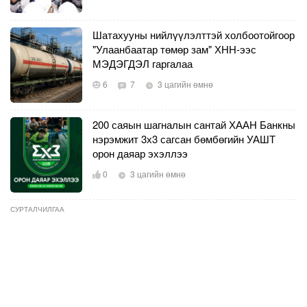
Шатахууны нийлүүлэлттэй холбоотойгоор
"Улаанбаатар төмөр зам" ХНН-ээс
МЭДЭГДЭЛ гаргалаа
6
7
3 цагийн өмнө
200 саяын шагналын сантай ХААН Банкны
нэрэмжит 3х3 сагсан бөмбөгийн УАШТ
орон даяар эхэллээ
0
3 цагийн өмнө
СУРТАЛЧИЛГАА