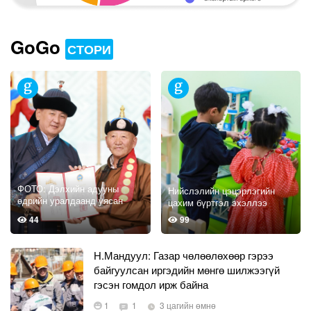
GoGo
СТОРИ
ФОТО: Дэлхийн адууны
Нийслэлийн цэцэрлэгийн
өдрийн уралдаанд уясан
цахим бүртгэл эхэллээ
хүлэг нь түрүүлж, айрагдсан
44
99
уяачдыг шагналаа
Н.Мандуул: Газар чөлөөлөхөөр гэрээ
байгуулсан иргэдийн мөнгө шилжээгүй
гэсэн гомдол ирж байна
1
1
3 цагийн өмнө