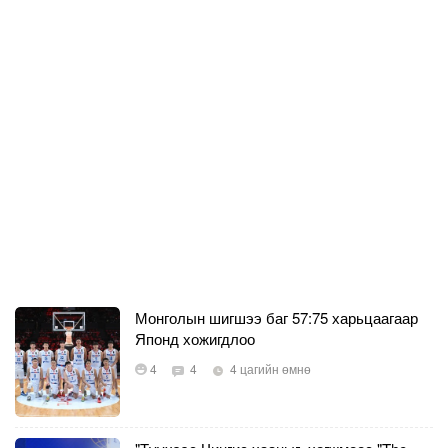
Монголын шигшээ баг 57:75 харьцаагаар
Японд хожигдлоо
4
4
4 цагийн өмнө