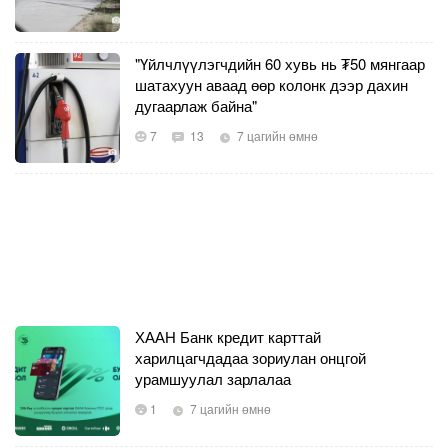
"Үйлчлүүлэгчдийн 60 хувь нь ₮50 мянгаар
шатахуун аваад өөр колонк дээр дахин
дугаарлаж байна"
7
13
7 цагийн өмнө
ХААН Банк кредит карттай
харилцагчдадаа зориулан онцгой
урамшуулал зарлалаа
1
7 цагийн өмнө