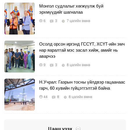
Монгол судлалыг хөгжүүлж буй
эрхмүүдийг шагналаа
6
3
7 цагийн өмнө
Осолд орсон иргэнд ГССҮТ, ХСҮТ-ийн эмч
нар яаралтай мэс засал хийж, амийг нь
аварчээ
9
3
8 цагийн өмнө
Н.Учрал: Газрын тосны үйлдвэр гацаанаас
гарч, 60 хувийн гүйцэтгэлтэй байна
44
8
8 цагийн өмнө
Цааш үзэх