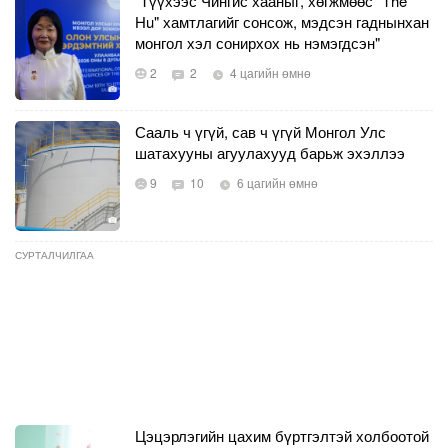
"Түүхээс Чингис хааныг, хөгжмөөс "The
Hu" хамтлагийг сонсож, мэдсэн гаднынхан
монгол хэл сонирхох нь нэмэгдсэн"
2
2
4 цагийн өмнө
Сааль ч үгүй, сав ч үгүй Монгол Улс
шатахууны агуулахууд барьж эхэллээ
9
10
6 цагийн өмнө
СУРТАЛЧИЛГАА
Цэцэрлэгийн цахим бүртгэлтэй холбоотой