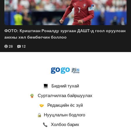
ФОТО: Криштиан Роналду зургаан ДАШТ-д гоол оруулсан
анхны хөл бөмбөгчин боллоо
28
12
Бидний тухай
Сурталчилгаа байршуулах
Редакцийн ёс зүй
Нууцлалын бодлого
Холбоо барих