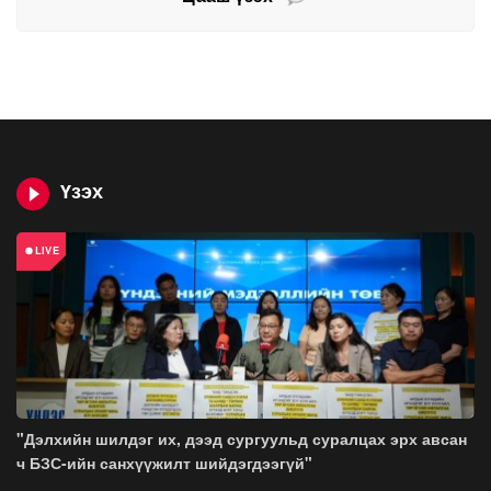
Үзэх
"Дэлхийн шилдэг их, дээд сургуульд суралцах эрх авсан
ч БЗС-ийн санхүүжилт шийдэгдээгүй"