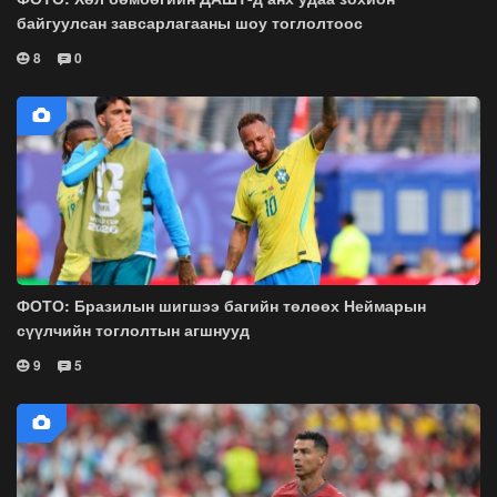
байгуулсан завсарлагааны шоу тоглолтоос
8
0
ФОТО: Бразилын шигшээ багийн төлөөх Неймарын
сүүлчийн тоглолтын агшнууд
9
5