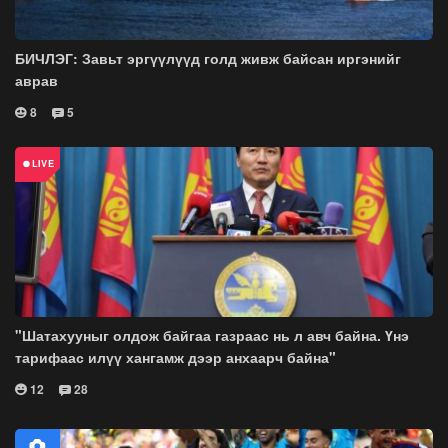
БИЧЛЭГ: Завьт эргүүлүүд голд живж байсан иргэнийг
аврав
8
5
"Шатахууныг олдож байгаа газраас нь л авч байна. Үнэ
тарифаас илүү хангамж дээр анхаарч байна"
12
28