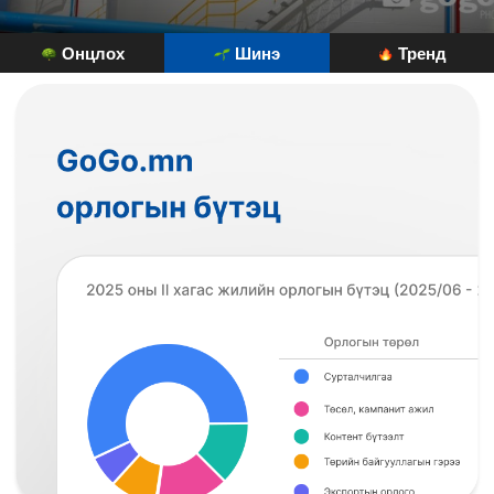
Онцлох
Шинэ
Тренд