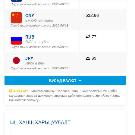
Сүүлд шинэчлэгдсэн огноо: 2026/08/08
532.66
CNY
БНХАУ-ын юань
Сүүлд шинэчлэгдсэн огноо: 2026/08/08
43.77
RUB
ОХУ-ын рубль
Сүүлд шинэчлэгдсэн огноо: 2026/08/08
22.69
JPY
Японы иен
Сүүлд шинэчлэгдсэн огноо: 2026/08/08
4,832.86
GBP
БУСАД ВАЛЮТ
Английн фунт
Сүүлд шинэчлэгдсэн огноо: 2026/08/08
- Монгол банкны "Зарласан ханш"-ийг валютын ханшийн
АНХААР!
хандлагын аливаа дохиолол, арилжаа хийх сонирхол илэрхийлсэн ханш
гэж ойлгож болохгүй.
4,428.40
CHF
Швейцарийн франк
Сүүлд шинэчлэгдсэн огноо: 2026/08/08
ХАНШ ХАРЬЦУУЛАЛТ
2.53
KRW
БНСУ-ын вон
Сүүлд шинэчлэгдсэн огноо: 2026/08/08