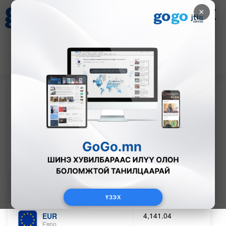
×
Цаг агаар
Зурхай
Валютын ханш
30
8.08
$
3594₮
ХАНШ
ВАЛЮТ
ЗАРЛАСАН ХАНШ
3,593.87
USD
АНУ-ын доллар
Сүүлд шинэчлэгдсэн огноо: 2026/08/08
ҮЗЭХ
4,141.04
EUR
Евро