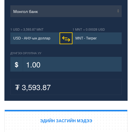
4,911.04
SDR
Зээлжих тусгай эрх
Сүүлд шинэчлэгдсэн огноо: 2026/08/08
1 USD = 3,593.87 MNT
1 MNT = 0.00028 USD
ДҮНГЭЭ ОРУУЛНА УУ
$
₮
3,593.87
ЭДИЙН ЗАСГИЙН МЭДЭЭ