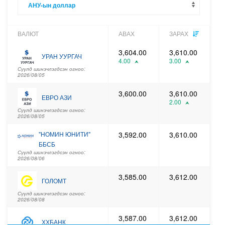
458.11
HKD
Гонгконгийн доллар
Сүүлд шинэчлэгдсэн огноо: 2026/08/08
ВАЛЮТ
АВАХ
ЗАРАХ
2,528.47
AUD
3,604.00
3,610.00
УРАН УУРГАЧ
Австралийн доллар
4.00
3.00
Сүүлд шинэчлэгдсэн огноо: 2026/08/08
Сүүлд шинэчлэгдсэн огноо:
2026/08/05
2,562.57
CAD
3,600.00
3,610.00
Канадын доллар
ЕВРО АЗИ
2.00
Сүүлд шинэчлэгдсэн огноо: 2026/08/08
Сүүлд шинэчлэгдсэн огноо:
2026/08/05
2,803.88
SGD
Сингапурын доллар
"НОМИН ЮНИТИ"
3,592.00
3,610.00
Сүүлд шинэчлэгдсэн огноо: 2026/08/08
ББСБ
Сүүлд шинэчлэгдсэн огноо:
378.29
SEK
2026/08/06
Шведийн крон
Сүүлд шинэчлэгдсэн огноо: 2026/08/08
3,585.00
3,612.00
ГОЛОМТ
15,418,259.35
XAU
Сүүлд шинэчлэгдсэн огноо:
2026/08/08
Алт /унцаар/
Сүүлд шинэчлэгдсэн огноо: 2026/08/08
3,587.00
3,612.00
ХХБАНК