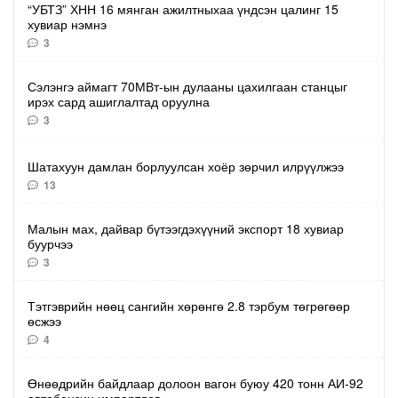
“УБТЗ” ХНН 16 мянган ажилтныхаа үндсэн цалинг 15
хувиар нэмнэ
3
Сэлэнгэ аймагт 70МВт-ын дулааны цахилгаан станцыг
ирэх сард ашиглалтад оруулна
3
Шатахуун дамлан борлуулсан хоёр зөрчил илрүүлжээ
13
Малын мах, дайвар бүтээгдэхүүний экспорт 18 хувиар
буурчээ
3
Тэтгэврийн нөөц сангийн хөрөнгө 2.8 тэрбум төгрөгөөр
өсжээ
4
Өнөөдрийн байдлаар долоон вагон буюу 420 тонн АИ-92
автобензин импортлов