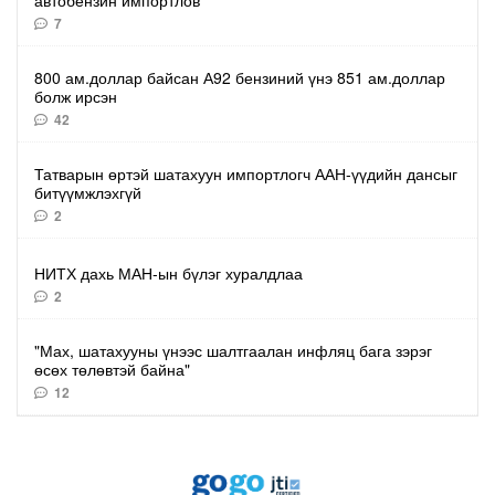
7
800 ам.доллар байсан А92 бензиний үнэ 851 ам.доллар
болж ирсэн
42
Татварын өртэй шатахуун импортлогч ААН-үүдийн дансыг
битүүмжлэхгүй
2
НИТХ дахь МАН-ын бүлэг хуралдлаа
2
"Мах, шатахууны үнээс шалтгаалан инфляц бага зэрэг
өсөх төлөвтэй байна"
12
Газрын тосны боловсруулах үйлдвэрийн бүтээн
байгуулалтын ажил 3 ээлжээр 24 цаг тасралгүй үргэлжилж
байна