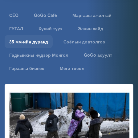
СEO
GoGo Cafe
Маргааш ажилтай
ГУТАЛ
Хүний түүх
Элчин сайд
35 мм-ийн дуранд
Соёлын довтолгоо
Гаднынхны нүдээр Монгол
GoGo асуулт
Гарааны бизнес
Мега төсөл