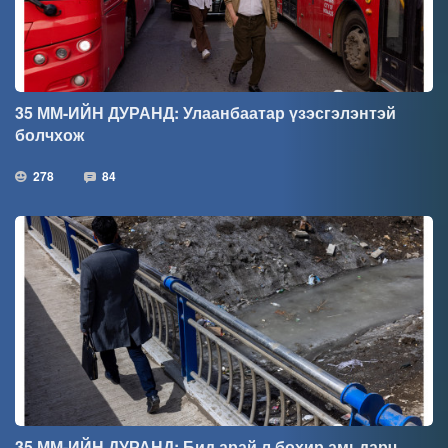
35 ММ-ИЙН ДУРАНД: Улаанбаатар үзэсгэлэнтэй
болчхож
278
84
35 ММ-ИЙН ДУРАНД: Бид арай л бохир амьдарч