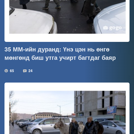
35 ММ-ийн дуранд: Үнэ цэн нь өнгө
мөнгөнд биш утга учирт багтдаг баяр
65
24