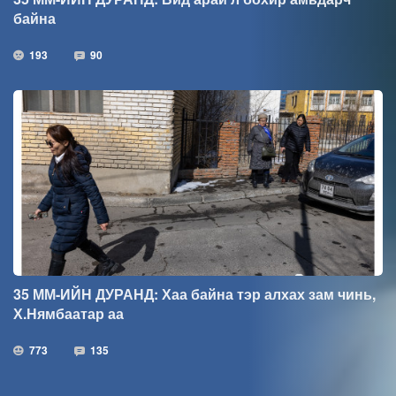
байна
193
90
35 ММ-ИЙН ДУРАНД: Хаа байна тэр алхах зам чинь,
Х.Нямбаатар аа
773
135