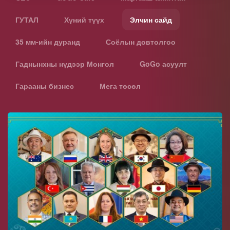
ГУТАЛ
Хүний түүх
Элчин сайд
35 мм-ийн дуранд
Соёлын довтолгоо
Гаднынхны нүдээр Монгол
GoGo асуулт
Гарааны бизнес
Мега төсөл