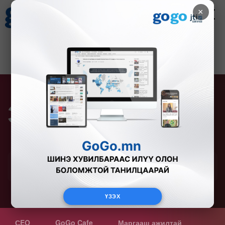
×
Цаг агаар
Зурхай
Валютын ханш
21
8.09
$
3594₮
Элчин сайд
Монгол Улсад суугаа Элчин сайд нарыг танилцуулж байна
ҮЗЭХ
СEO
GoGo Cafe
Маргааш ажилтай