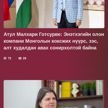
Атул Малхари Готсурве: Энэтхэгийн олон
компани Монголын коксжих нүүрс, зэс,
алт худалдан авах сонирхолтой байна
72
29