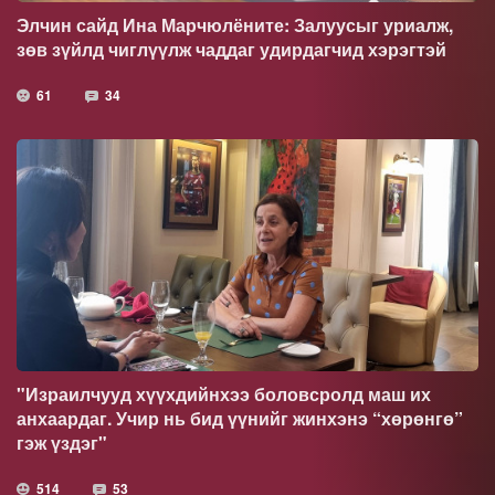
Элчин сайд Ина Марчюлёните: Залуусыг уриалж,
зөв зүйлд чиглүүлж чаддаг удирдагчид хэрэгтэй
61
34
"Израилчууд хүүхдийнхээ боловсролд маш их
анхаардаг. Учир нь бид үүнийг жинхэнэ “хөрөнгө”
гэж үздэг"
514
53