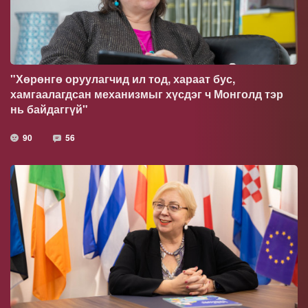
"Хөрөнгө оруулагчид ил тод, хараат бус,
хамгаалагдсан механизмыг хүсдэг ч Монголд тэр
нь байдаггүй"
90
56