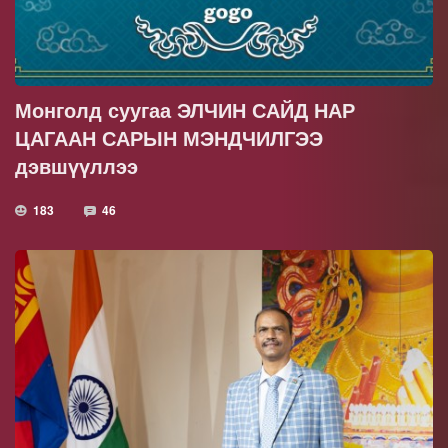
Монголд суугаа ЭЛЧИН САЙД НАР
ЦАГААН САРЫН МЭНДЧИЛГЭЭ
дэвшүүллээ
183
46