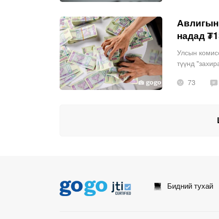
Авлигын 
надад ₮1
Улсын комисс
түүнд "захир
төгрөгийг өг
73
Бидний тухай