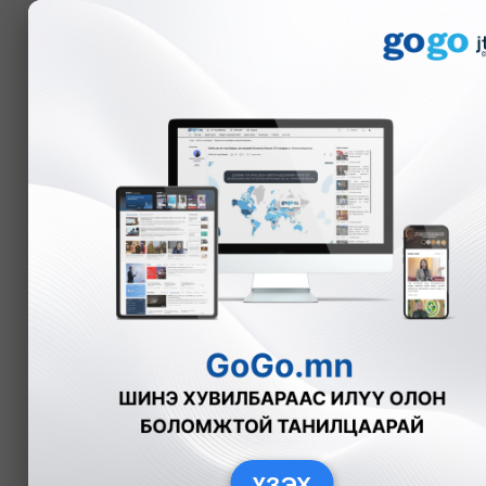
Мэдээ
Нийгэм
Бүгд
Нийслэл
Түүхэн зураг
Хүчир
ҮЗЭХ