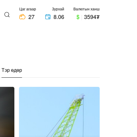
Цаг агаар
Зурхай
Валютын ханш
27
8.06
$
|
3594₮
Тэр өдөр