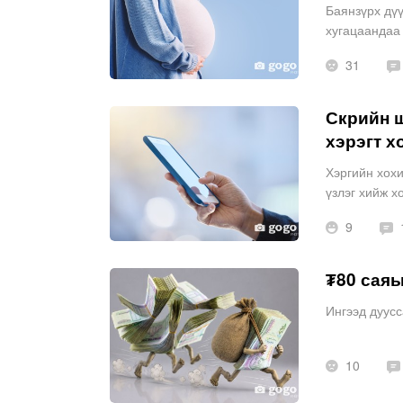
Баянзүрх дү
хугацаандаа 
шүүхэд ханд
31
Скрийн ш
хэрэгт х
Хэргийн хохи
үзлэг хийж 
хохирогчийн 
9
₮80 саяы
Ингээд дуусс
10