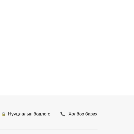
12
1
3 цагийн өмнө
Нууцлалын бодлого
Холбоо барих