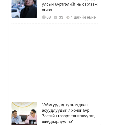
улсын бүртгэлийг нь сэргээж
өгчээ
68
33
1 цагийн өмнө
"Аймгуудад тулгамдсан
асуудлуудыг 7 хоног бүр
Засгийн газарт танилцуулж,
шийдвэрлүүлнэ"
2 цагийн өмнө