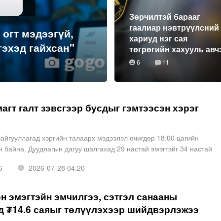
Зөрчилтэй барааг
гаалиар нэвтрүүлсний
 огт мэдээгүй,
хариуд нэг сая
гэхэд гайхсан"
төгрөгийн хахууль авч
6
11
агт галт зэвсгээр бусдыг гэмтээсэн хэрэг
айгууллагад хэргийн талаарх мэдээлэл өчигдөр 18:00 цагийн
 байна. Дуудлагын дагуу шалгахад 29 настай эмэгтэйг 34 настай
т зэвсэг ашиглан гэмтээсэн байж болзошгүй ур
6
2026-07-28 04:20
 эмэгтэйн эмчилгээ, сэтгэл санааны
д ₮14.6 саяыг төлүүлэхээр шийдвэрлэжээ