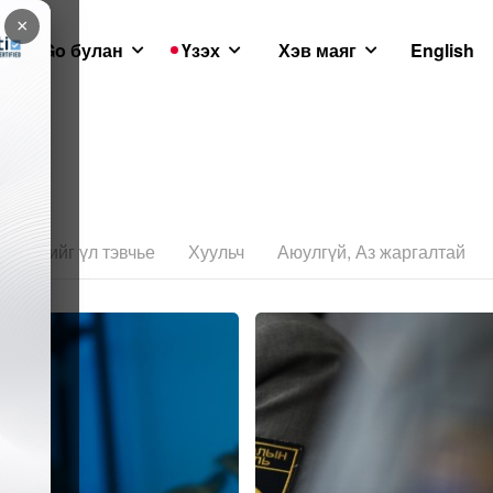
×
GoGo булан
Үзэх
Хэв маяг
English
хийллийг үл тэвчье
Хуульч
Аюулгүй, Аз жаргалтай