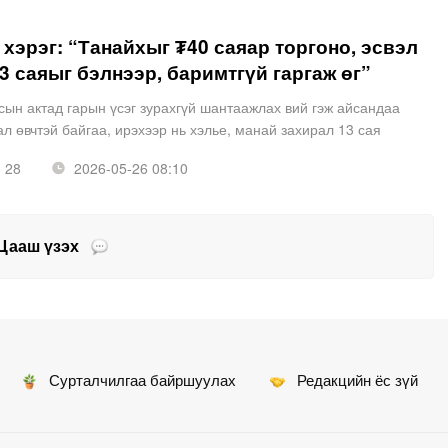
хэрэг: “Танайхыг ₮40 саяар торгоно, эсвэл
3 саяыг бэлнээр, баримтгүй гаргаж өг”
ын актад гарын үсэг зурахгүй шантаажлах вий гэж айсандаа
ал өвчтэй байгаа, ирэхээр нь хэлье, манай захирал 13 сая
чих байх” гэдэг зүйл хэлээд явуулсан
28
2026-05-26 08:10
Цааш үзэх
Сурталчилгаа байршуулах
Редакцийн ёс зүй