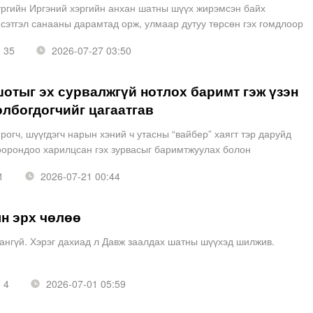
үргийн Иргэний хэргийн анхан шатны шүүх жирэмсэн байх
сэтгэл санааны дарамтад орж, улмаар дутуу төрсөн гэх гомдлоор
сан эмэгтэйн нэхэмжлэлийг шийдвэрлэжээ. Ингэхдээ х
35
2026-07-27 03:50
отыг эх сурвалжгүй нотлох баримт гэж үзэн
олбогдогчийг цагаатгав
рогч, шүүгдэгч нарын хэний ч утасны “вайбер” хаягт тэр даруйд
хоорондоо харилцсан гэх зурвасыг баримтжуулах болон
зүгээс гарган өгсөн гэх скрийн шот хийж гар утасны
1
2026-07-21 00:44
н эрх чөлөө
ангүй. Хэрэг дахиад л Давж заалдах шатны шүүхэд шилжив.
4
2026-07-01 05:59