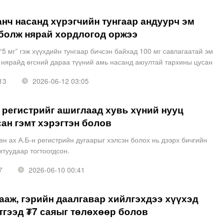
нч насанд хүрэгчийн тунгаар андуурч эм
болж нярай хордлогод оржээ
5 мг” гэж хүүхдийн тунгаар бичсэн байхад 100 мг савлагаатай эм
г нярайд өгсний дараа түүний амь насанд аюултай тархины цусан
алдагдлын хүнд хэлбэр, эрүүл тархины цуса
13
2026-06-12 03:05
регистрийг ашиглаад хувь хүний нууц
ан гэмт хэрэгтэн болов
н ах А.Б-н регистрийн дугаарыг хэлсэн болох нь дээрх бичгийн
туудаар тогтоогдсон.
7
2026-06-10 00:41
ааж, гэрийн даалгавар хийлгэхдээ хүүхэд
тгээд ₮7 саяыг төлөхөөр болов