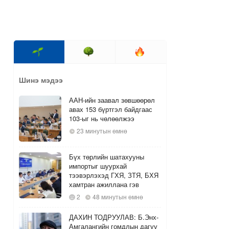
Шинэ мэдээ
ААН-ийн заавал зөвшөөрөл
авах 153 бүртгэл байдгаас
103-ыг нь чөлөөлжээ
23 минутын өмнө
Бүх төрлийн шатахууны
импортыг шуурхай
тээвэрлэхэд ГХЯ, ЗТЯ, БХЯ
хамтран ажиллана гэв
2
48 минутын өмнө
ДАХИН ТОДРУУЛАВ: Б.Энх-
Амгалангийн гомдлын дагуу