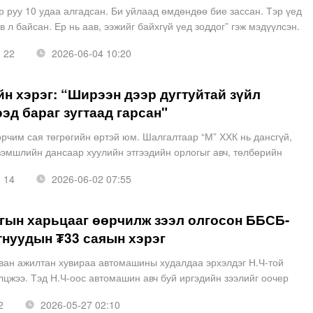
 руу 10 удаа алгадсан. Би уйлаад өмдөндөө бие зассан. Тэр үед
ав л байсан. Ер нь аав, ээжийг байхгүй үед зоддог” гэж мэдүүлсэн.
үдийн асран хамгаалагч “Би Д-д хичээ
22
2026-06-04 10:20
н хэрэг: “Ширээн дээр дугтуйтай зүйл
эд бараг зугтаад гарсан"
орчим сая төгрөгийн өртэй юм. Шалгалтаар “М” ХХК нь дансгүй,
зэмшлийн дансаар хуулийн этгээдийн орлогыг авч, төлбөрийн
гүй асуудал илрээд мэдэгдэх хуудас өгөөд бид
14
2026-06-02 07:55
гын харьцааг өөрчилж зээл олгосон ББСБ-
тнуудын ₮33 саяын хэрэг
ван ажилтан хувираа автомашины худалдаа эрхэлдэг Н.Ч-той
лцжээ. Тэд Н.Ч-оос автомашин авч буй иргэдийн зээлийг оочер
 хурдан гаргаж өгөх, мөн өр орлогын харьцаа хэтэ
2
2026-05-27 02:10