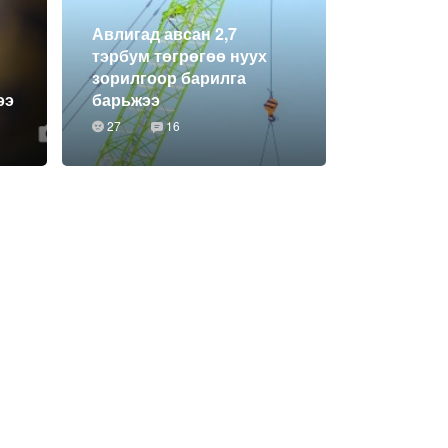
Авлигад авсан 2,7
тэрбум төгрөгөө нуух
зорилгоор барилга
ээ
барьжээ
27
16