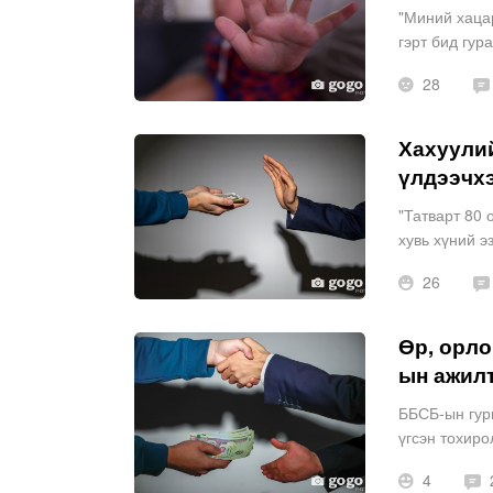
"Миний хацар
гэрт бид гур
Харин хүүхдү
28
Хахуулий
үлдээчхэ
"Татварт 80 
хувь хүний э
баримт өгдөг
26
Өр, орло
ын ажил
ББСБ-ын гур
үгсэн тохиро
дараалалгүй,
4