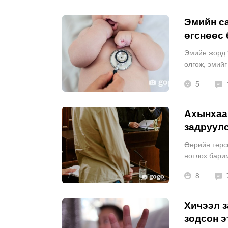
Эмийн са
өгснөөс 
Эмийн жорд “
олгож, эмий
хангамжийн 
5
Ахынхаа 
задруулс
Өөрийн төрсө
нотлох барим
8
Хичээл з
зодсон э