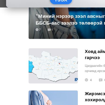
“Миний нэрээр зээл авсныг
ББСБ-аас зээлээ төлөөрэй 
7
1
Ховд айм
гарчээ
Цагдаагийн б
орчимд ирсэн
нөхөр нь гал
4
Жирэмсэн
хохирол