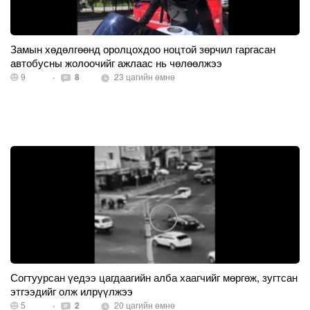
Замын хөдөлгөөнд оролцохдоо ноцтой зөрчил гаргасан
автобусны жолоочийг ажлаас нь чөлөөлжээ
9
·
8
23 цагийн өмнө
Согтуурсан үедээ цагдаагийн алба хаагчийг мөргөж, зугтсан
этгээдийг олж илрүүлжээ
5
·
2
20 цагийн өмнө