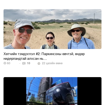
Хөтчийн тэмдэглэл #2: Паркинсоны өвчтэй, өндөр
нидерландтай алхсан нь…
60
·
10
22 цагийн өмнө