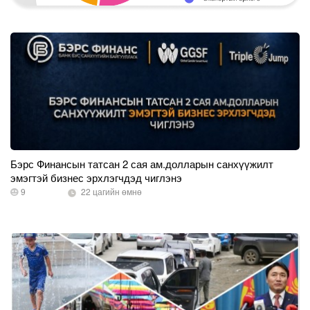
Бэрс Финансын татсан 2 сая ам.долларын санхүүжилт
эмэгтэй бизнес эрхлэгчдэд чиглэнэ
9
22 цагийн өмнө