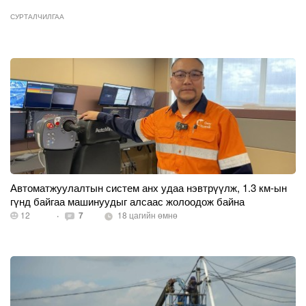
СУРТАЛЧИЛГАА
Автоматжуулалтын систем анх удаа нэвтрүүлж, 1.3 км-ын
гүнд байгаа машинуудыг алсаас жолоодож байна
12
·
7
18 цагийн өмнө