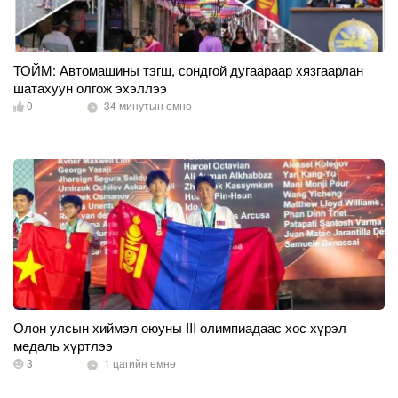
ТОЙМ: Автомашины тэгш, сондгой дугаараар хязгаарлан
шатахуун олгож эхэллээ
0
34 минутын өмнө
Олон улсын хиймэл оюуны III олимпиадаас хос хүрэл
медаль хүртлээ
3
1 цагийн өмнө