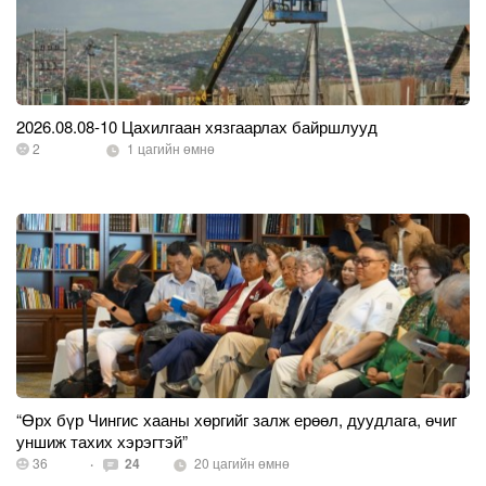
2026.08.08-10 Цахилгаан хязгаарлах байршлууд
2
1 цагийн өмнө
“Өрх бүр Чингис хааны хөргийг залж ерөөл, дуудлага, өчиг
уншиж тахих хэрэгтэй”
36
·
24
20 цагийн өмнө