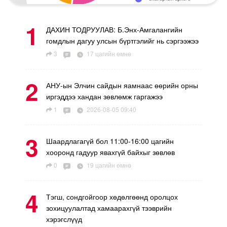
1
ДАХИН ТОДРУУЛАВ: Б.Энх-Амгалангийн
гомдлын дагуу улсын бүртгэлийг нь сэргээжээ
3
17 цагийн өмнө
2
АНУ-ын Элчин сайдын яамнаас өөрийн орны
иргэддээ хандан зөвлөмж гаргажээ
1
2026-08-05 09:40
3
Шаардлагагүй бол 11:00-16:00 цагийн
хооронд гадуур явахгүй байхыг зөвлөв
0
19 цагийн өмнө
4
Тэгш, сондгойгоор хөдөлгөөнд оролцох
зохицуулалтад хамаарахгүй тээврийн
хэрэгслүүд