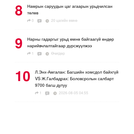
8
Намрын саруудын цаг агаарын урьдчилсан
төлөв
0
20 цагийн өмнө
9
Нарны гадаргыг урьд өмнө байгаагүй өндөр
нарийвчлалтайгаар дүрсжүүлжээ
1
Өчигдөр
10
Л.Энх-Амгалан: Багшийн хомсдол байхгүй
VS Ж.Галбадрах: Боловсролын салбарт
9700 багш дутуу
1
2026-08-05 04:55