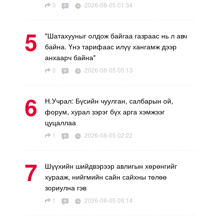
0
2026-08-05 01:34
5
"Шатахууныг олдож байгаа газраас нь л авч
байна. Үнэ тарифаас илүү хангамж дээр
анхаарч байна"
0
2026-08-05 05:13
6
Н.Учрал: Бүсийн чуулган, салбарын ой,
форум, хурал зэрэг бүх арга хэмжээг
цуцаллаа
1
2026-08-05 02:22
7
Шүүхийн шийдвэрээр авлигын хөрөнгийг
хурааж, нийгмийн сайн сайхны төлөө
зориулна гэв
1
2026-08-05 08:14