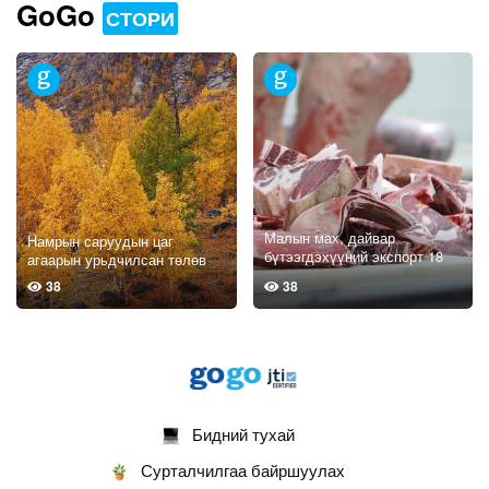
GoGo
СТОРИ
Малын мах, дайвар
Намрын саруудын цаг
бүтээгдэхүүний экспорт 18
агаарын урьдчилсан төлөв
хувиар буурчээ
38
38
Бидний тухай
Сурталчилгаа байршуулах