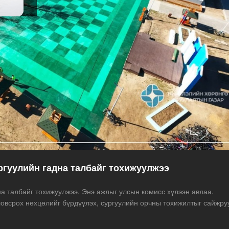
ргуулийн гадна талбайг тохижуулжээ
а талбайг тохижуулжээ. Энэ ажлыг улсын комисс хүлээн авлаа.
ловсрох нөхцөлийг бүрдүүлэх, сургуулийн орчны тохижилтыг сайжру