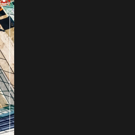
хэзээнээс хаахаа 08.01
гэхэд нийслэлчүүдэд
мэдээлээрэй
2026-07-20
Цомоо өргөж, ялалтаа
тэмдэглэх аваргуудын
дэргэдээс Трамп холдохыг
хүссэнгүй
2026-07-20
ФОТО: Хөл бөмбөгийн
ДАШТ-д анх удаа зохион
байгуулсан завсарлагааны
шоу тоглолтоос
2026-07-20
ФОТО: Дэлхийн хошой
аварга Испани аваргын
цомоо өргөлөө
2026-07-20
У.Хүрэлсүх: Наадмаа