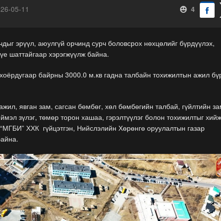
026-05-11
4
чдыг эрүүл, аюулгүй орчинд сурч боловсрох нөхцөлийг бүрдүүлэх,
үе шаттайгаар хэрэгжүүлж байна.
 хоёрдугаар байрны 3000.0 м.кв гадна талбайн тохижилтын ажил бү
жил, явган зам, сагсан бөмбөг, хөл бөмбөгийн талбай, гүйлтийн з
мэл зүлэг, төмөр торон хашаа, гэрэлтүүлэг болон тохижилтыг хийж
 “МГБИ” ХХК гүйцэтгэн, Нийслэлийн Хөрөнгө оруулалтын газар
байна.