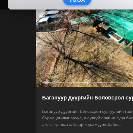
Багануур дүүргийн Боловсрол су
Багануур дүүргийн Боловсрол сургуулийн гадн
Суралцагчдыг эрүүл, аюулгүй орчинд сурч бо
ажлыг үе шаттайгаар хэрэгжүүлж байна.