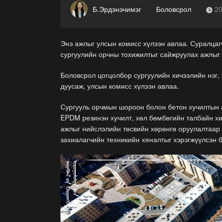
Б.Эрдэнэчимэг
Боловсрол
2
Энэ ажлыг улсын комисс хүлээн авлаа. Суралцаг
сургуулийн орчны тохижилтыг сайжруулах ажлыг 
Боловсрол цогцолбор сургуулийн хичээлийн нэг,
дуусаж, улсын комисс хүлээн авлаа.
Сургууль орчмын шороон болон бетон хучилтын а
EPDM резинэн хучилт, хөл бөмбөгийн талбайн хий
ажлыг нийслэлийн төсвийн хөрөнгө оруулалтаар
захиалагчийн техникийн хяналтыг хэрэгжүүлсэн 