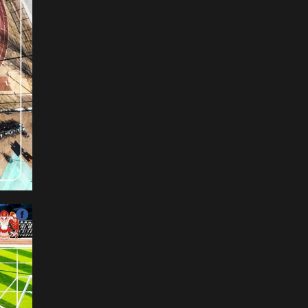
Наадмын нээлтийн Playlist
2026-07-11
Б.Бадар-Ууган: Уяач үзүүр
дээр ганц л тэсэрнэ шүү,
сайн бариад яваарай гэж
захисан
2026-07-11
ХОЁРЫН ДАВАА:
Г.Эрхэмбаяр, О.Хангай,
Ц.Бямба-Отгон нар давлаа
2026-07-11