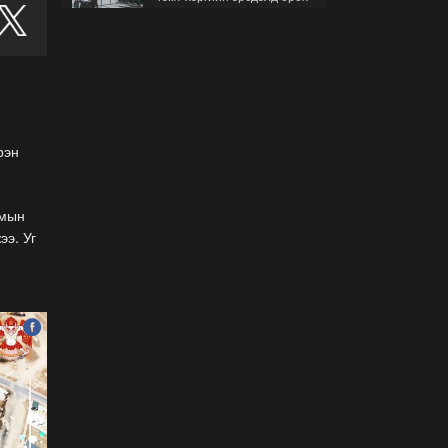
гэж буйгаа хэрхэн мэдэх
вэ?
2026-07-30
Б.Найдалаа: Бид хүссэн
хүсээгүй зах зээлийн
тариф руу орно, тэр нь
одоогийнхоос өндөр байна
рэн
2026-07-26
Орон нутгийн зам
амын
ашигласны төлбөрийг
ээ. Уг
1000-aaс 5000 төгрөг
болгож нэмлээ
2026-07-22
С.Амарсайхан:
Фэйсбүүкээр ангийн групп
чат нээдэг, үүгээр
даалгавраа өгдгийг
зогсоож, хаана
2026-07-21