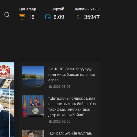
Цаг агаар
Зурхай
Валютын ханш
18
8.09
$
|
3594₮
БИЧЛЭГ: Завьт эргүүлүүд
голд живж байсан иргэнийг
аврав
2026-08-06
"Шатахууныг олдож байгаа
газраас нь л авч байна. Үнэ
тарифаас илүү хангамж
дээр анхаарч байна"
2026-08-05
Н.Учрал: Бүсийн чуулган,