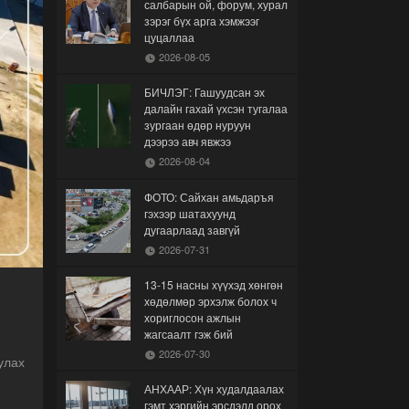
салбарын ой, форум, хурал
зэрэг бүх арга хэмжээг
цуцаллаа
2026-08-05
БИЧЛЭГ: Гашуудсан эх
далайн гахай үхсэн тугалаа
зургаан өдөр нуруун
дээрээ авч явжээ
2026-08-04
ФОТО: Сайхан амьдаръя
гэхээр шатахуунд
дугаарлаад завгүй
2026-07-31
13-15 насны хүүхэд хөнгөн
хөдөлмөр эрхэлж болох ч
хориглосон ажлын
жагсаалт гэж бий
2026-07-30
улах
АНХААР: Хүн худалдаалах
гэмт хэргийн эрсдэлд орох