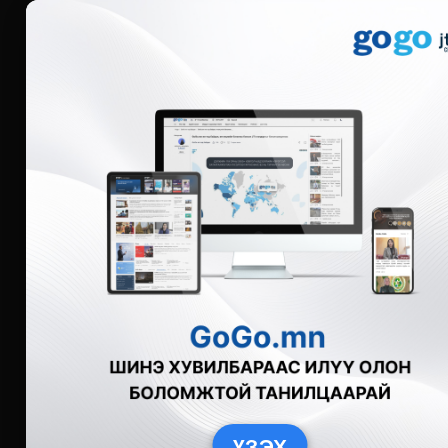
Мэдээ
Бүгд
Live
Фото
Видео
Зурган өгү
ҮЗЭХ