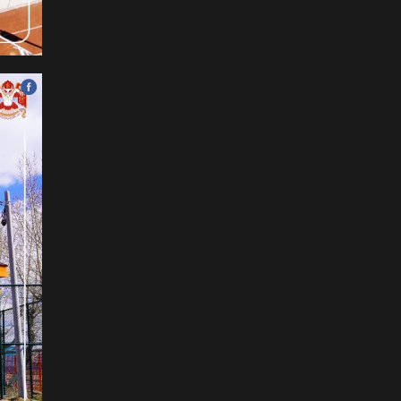
ёслол төгөлдөр, ерөөл
бэлгэдэл дүүрэн, хийморь
золбоо өөдөө тэгш дүүрэн
сайхан тэмдэглэлээ
2026-07-13
ФОТО: Сэлэнгэ нутгийн хүү
Даян Аварга Б.Орхонбаяр
2026-07-13
ФОТО: Дархан аварга
Н.Батсуурь элэг бүсээ
тайлж наадамчин олноор
уухайлуулсан агшин
2026-07-12
ФОТО: Үзэгчдийг суудлаас
нь өндөлзүүлсэн наймын
давааны сүүлийн
барилдаан
2026-07-12
ФОТО: Нэг дугаартай