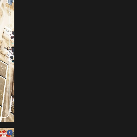
ФОТО: Тажикистан Улсын
Ерөнхийлөгчийн айлчлал
эхэллээ
2026-07-21
"Улсын цолд хүрсэн
бөхчүүдээс допинг
илрээгүй, аймгийн цолтой
нэг бөхөөс илэрсэн гэх
имэйл ирсэн"
2026-07-21
Засгийн газрын
хуралдаанаас гарсан
шийдвэрийг танилцуулж
байна
2026-07-21
Тажикистан Улсын
Ерөнхийлөгч Эмомали
Рахмоныг угтан авлаа
2026-07-21
Н.Учрал: Аль замуудыг