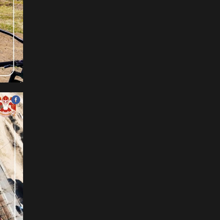
унаачтай даага НЭГД
орлоо
2026-07-12
ФОТО: Бяцхан наадамчид
2026-07-12
Б.Айболат: Хүүхдүүд
моринд дайруулсан,
өшиглүүлсэн дуудлага
бүртгэгдэж байна
2026-07-11
ФОТО: Д.Баярбаатарын
найруулсан НААДМЫН
НЭЭЛТ
2026-07-11
Уралдаанч хүүхдүүдээс 30
орчим станц, дуслын
тариур хураалаа
2026-07-11