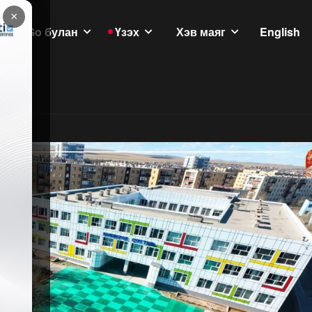
×
GoGo булан
Үзэх
Хэв маяг
English
үлэмж