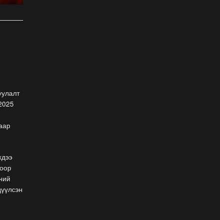
унаачтай даага НЭГД
орлоо
2026-07-12
ФОТО: Бяцхан наадамчид
2026-07-12
Б.Айболат: Хүүхдүүд
уулалт
моринд дайруулсан,
 2025
өшиглүүлсэн дуудлага
бүртгэгдэж байна
аар
2026-07-11
ФОТО: Д.Баярбаатарын
найруулсан НААДМЫН
хдээ
НЭЭЛТ
цоор
2026-07-11
ний
дүүлсэн
Уралдаанч хүүхдүүдээс 30
орчим станц, дуслын
тариур хураалаа
2026-07-11