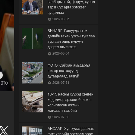
салбарын ой, форум, хурал
зэрэг бүх арга хэмжээг
цуцаллаа
2026-08-05
БИЧЛЭГ: Гашуудсан эх
далайн гахай үхсэн тугалаа
зургаан өдөр нуруун
дээрээ авч явжээ
2026-08-04
ФОТО: Сайхан амьдаръя
гэхээр шатахуунд
дугаарлаад завгүй
2026-07-31
13-15 насны хүүхэд хөнгөн
хөдөлмөр эрхэлж болох ч
хориглосон ажлын
жагсаалт гэж бий
2026-07-30
АНХААР: Хүн худалдаалах
гэмт хэргийн эрсдэлд орох