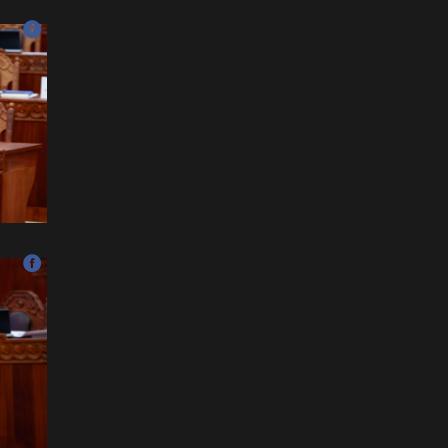
ёслол төгөлдөр, ерөөл
бэлгэдэл дүүрэн, хийморь
золбоо өөдөө тэгш дүүрэн
сайхан тэмдэглэлээ
2026-07-13
ФОТО: Сэлэнгэ нутгийн хүү
Даян Аварга Б.Орхонбаяр
2026-07-13
ФОТО: Дархан аварга
Н.Батсуурь элэг бүсээ
тайлж наадамчин олноор
уухайлуулсан агшин
2026-07-12
ФОТО: Үзэгчдийг суудлаас
нь өндөлзүүлсэн наймын
давааны сүүлийн
барилдаан
2026-07-12
ФОТО: Нэг дугаартай