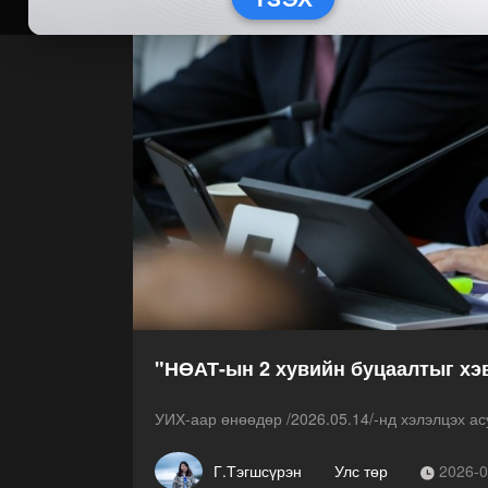
"НӨАТ-ын 2 хувийн буцаалтыг хэ
УИХ-аар өнөөдөр /2026.05.14/-нд хэлэлцэх ас
Г.Тэгшсүрэн
Улс төр
2026-0