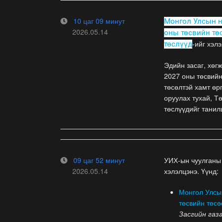
10 цаг 09 минут
Монгол Улсын н
2026.05.14
оны төсвийн тө
-ийг хэл
төслүүд
Эдийн засаг, хөг
2027 оны төсвийн
төсөлтэй хамт өр
оруулах тухай, Т
төслүүдийг танил
09 цаг 52 минут
УИХ-ын чуулганы
2026.05.14
хэлэлцэнэ. Үүнд:
Монгол Улсын
төсвийн төсө
Засгийн газа