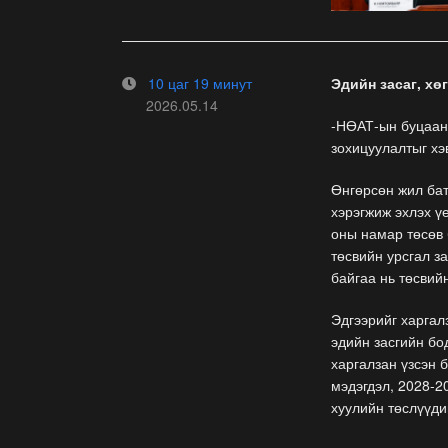
10 цаг 19 минут
Эдийн засаг, хө
2026.05.14
-НӨАТ-ын буцаан 
зохицуулалтыг хэ
Өнгөрсөн жил бат
хэрэгжиж эхлэх ү
оны намар төсөв 
төсвийн урсгал з
байгаа нь төсвий
Эдгээрийг харгал
эдийн засгийн бо
харгалзан үзсэн 
мэдэгдэл, 2028-2
хуулийн төслүүди