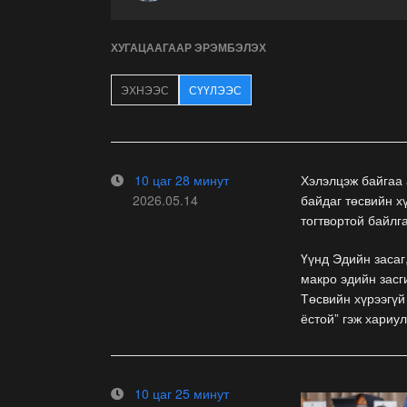
ХУГАЦААГААР ЭРЭМБЭЛЭХ
ЭХНЭЭС
СҮҮЛЭЭС
10 цаг 28 минут
Хэлэлцэж байгаа 
2026.05.14
байдаг төсвийн х
тогтвортой байлг
Үүнд Эдийн засаг
макро эдийн засг
Төсвийн хүрээгүй
ёстой” гэж хариу
10 цаг 25 минут