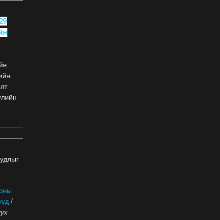
Наадмын нээлтийн Playlist
29
2026-07-11
йн
Б.Бадар-Ууган: Уяач үзүүр
йн
дээр ганц л тэсэрнэ шүү,
ийн
сайн бариад яваарай гэж
өлт
захисан
улийн
2026-07-11
ХОЁРЫН ДАВАА:
Г.Эрхэмбаяр, О.Хангай,
Ц.Бямба-Отгон нар давлаа
2026-07-11
уудлыг
 оны
үүд
/
уух