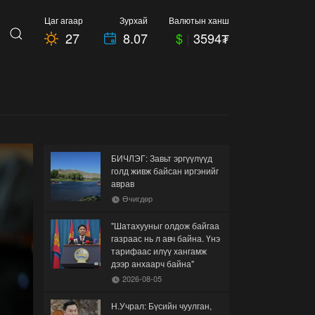
Цаг агаар
Зурхай
Валютын ханш
27
8.07
$
|
3594₮
БИЧЛЭГ: Завьт эргүүлүүд
голд живж байсан иргэнийг
аврав
Өчигдөр
"Шатахууныг олдож байгаа
газраас нь л авч байна. Үнэ
тарифаас илүү хангамж
дээр анхаарч байна"
2026-08-05
Н.Учрал: Бүсийн чуулган,