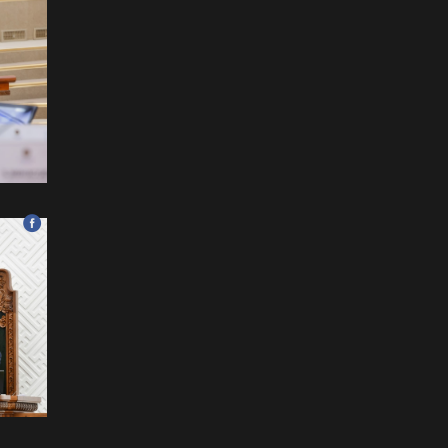
ФОТО: Тажикистан Улсын
Ерөнхийлөгчийн айлчлал
эхэллээ
2026-07-21
"Улсын цолд хүрсэн
бөхчүүдээс допинг
илрээгүй, аймгийн цолтой
нэг бөхөөс илэрсэн гэх
имэйл ирсэн"
2026-07-21
Засгийн газрын
хуралдаанаас гарсан
шийдвэрийг танилцуулж
байна
2026-07-21
Тажикистан Улсын
Ерөнхийлөгч Эмомали
Рахмоныг угтан авлаа
2026-07-21
Н.Учрал: Аль замуудыг