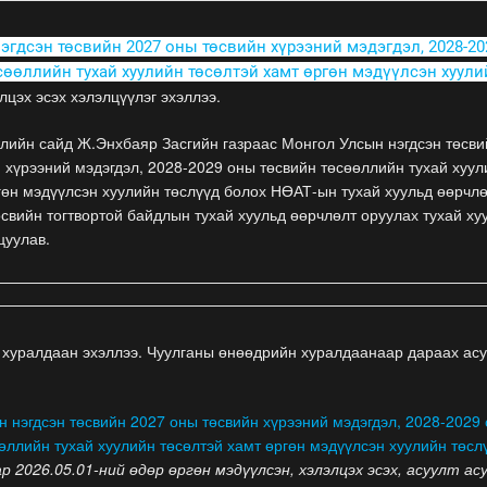
эгдсэн төсвийн 2027 оны төсвийн хүрээний мэдэгдэл, 2028-20
сөөллийн тухай хуулийн төсөлтэй хамт өргөн мэдүүлсэн хуули
элцэх эсэх хэлэлцүүлэг эхэллээ.
жлийн сайд Ж.Энхбаяр Засгийн газраас Монгол Улсын нэгдсэн төсви
 хүрээний мэдэгдэл, 2028-2029 оны төсвийн төсөөллийн тухай хуул
гөн мэдүүлсэн хуулийн төслүүд болох НӨАТ-ын тухай хуульд өөрчл
өсвийн тогтвортой байдлын тухай хуульд өөрчлөлт оруулах тухай ху
цуулав.
 хуралдаан эхэллээ. Чуулганы өнөөдрийн хуралдаанаар дараах ас
 нэгдсэн төсвийн 2027 оны төсвийн хүрээний мэдэгдэл, 2028-2029
өллийн тухай хуулийн төсөлтэй хамт өргөн мэдүүлсэн хуулийн төсл
р 2026.05.01-ний өдөр өргөн мэдүүлсэн, хэлэлцэх эсэх, асуулт ас