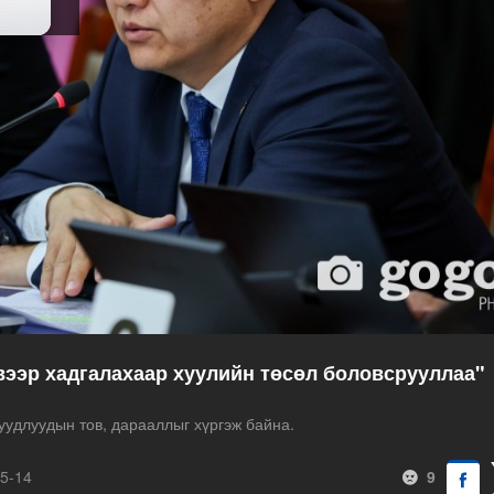
вээр хадгалахаар хуулийн төсөл боловсрууллаа"
уудлуудын тов, дарааллыг хүргэж байна.
5-14
9