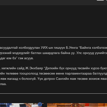
асуудалтай холбогдуулан УИХ-ын гишүүн Б.Уянга “Байнга хэлбэлзэ
үрээний мэдэгдлийг батлах шаардлага байна уу. Улс орнууд үүнийгэ
адаг юм бэ” гэж асуув.
, хөгжлийн сайд Ж.Энхбаяр “Дэлхийн бүх орнууд төсвийн хүрээ бую
ийн төлөвөө тооцоолоод төсвөөсөө өмнө парламентаараа батлуулд
 явж яагаад ч болохгүй. Үүн дотроо Сангийн яам төсвөө зохиож ява
ллаа.