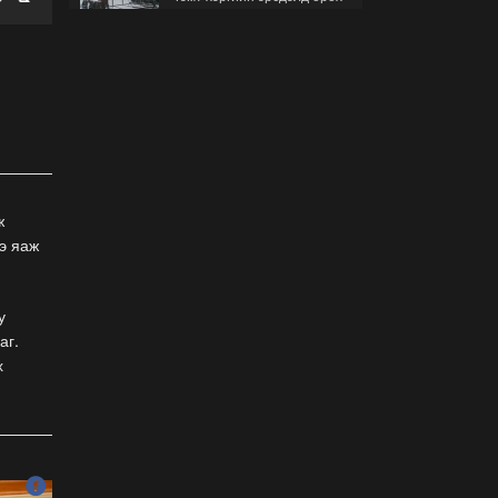
гэж буйгаа хэрхэн мэдэх
вэ?
2026-07-30
Б.Найдалаа: Бид хүссэн
хүсээгүй зах зээлийн
тариф руу орно, тэр нь
одоогийнхоос өндөр байна
2026-07-26
ж
Орон нутгийн зам
э яаж
ашигласны төлбөрийг
1000-aaс 5000 төгрөг
болгож нэмлээ
2026-07-22
у
аг.
С.Амарсайхан:
х
Фэйсбүүкээр ангийн групп
чат нээдэг, үүгээр
даалгавраа өгдгийг
зогсоож, хаана
2026-07-21