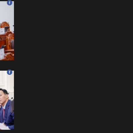
хэзээнээс хаахаа 08.01
гэхэд нийслэлчүүдэд
мэдээлээрэй
2026-07-20
Цомоо өргөж, ялалтаа
тэмдэглэх аваргуудын
дэргэдээс Трамп холдохыг
хүссэнгүй
2026-07-20
ФОТО: Хөл бөмбөгийн
ДАШТ-д анх удаа зохион
байгуулсан завсарлагааны
шоу тоглолтоос
2026-07-20
ФОТО: Дэлхийн хошой
аварга Испани аваргын
цомоо өргөлөө
2026-07-20
У.Хүрэлсүх: Наадмаа