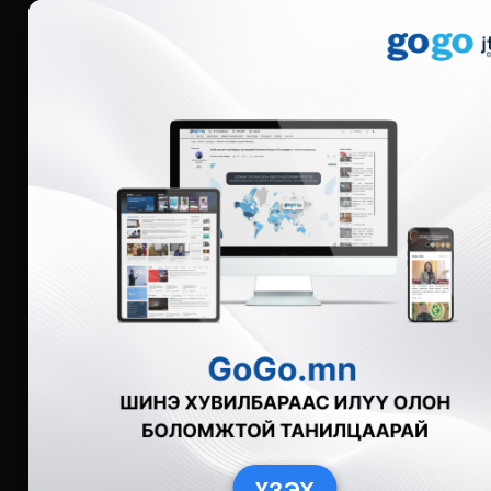
Мэдээ
Бүгд
Live
Фото
Видео
Зурган өгү
ҮЗЭХ