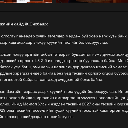
гжлийн сайд Ж.Энхбаяр:
олголтыг өнөөдөр хүчин төгөлдөр мөрдөж буй хоёр нэгж хувь байх
вээр хадгалахаар энэхүү хуулийн төслийг боловсрууллаа.
алсан нэмүү өртгийн албан татварын буцаалтыг нэмэгдүүлэх зохиц
ед төсвийн орлого 1.8-2.5 их наяд төгрөгөөр буурахаар байна. Мөн
батлах үед багш, эмч нарын цалинг өндөр дүнгээр нэмсний улмаас
ардлын хэрэгцээ өндөр байгаа энэ үед төсвийн орлого огцом буурах
н тогтвортой байдлыг хангахад хүндрэлтэй болж байна.
зан Засгийн газраас дээрх хуулийн төслүүдийг боловсруулсан. Ингэ
дит нөхцөл байдал, иргэдийн амьжиргаанд үзүүлэх нөлөөллийг цог
болно. Иймд Монгол Улсын нэгдсэн төсвийн 2027 оны төсвийн хүрээ
029 оны төсвийн төсөөллийн тухай хуулийн төсөлтэй хамт өргөн мэ
йг хэлэлцэн шийдвэрлэж өгөхийг хүсье.