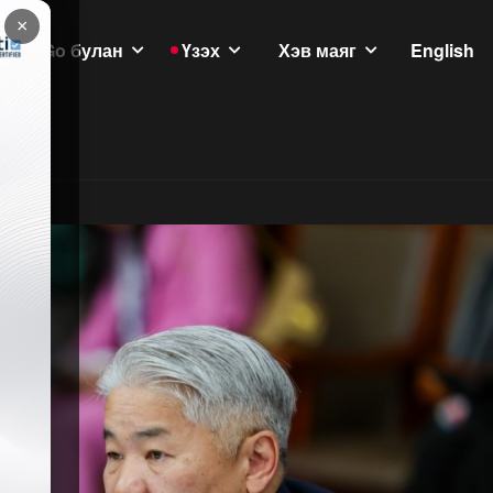
×
GoGo булан
Үзэх
Хэв маяг
English
үлэмж