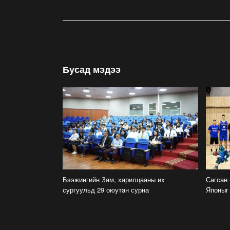
Бусад мэдээ
Бээжингийн Зам, харилцааны их
Сагсан 
сургуульд 29 оюутан сурна
Японыг