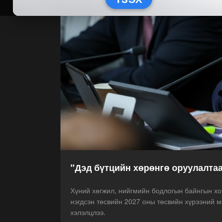
"Дэд бүтцийн хөрөнгө оруулалтаа
Хүний хөгжил, нийгмийн бодлогын байнгын х
нэгдсэн төсвийн 2027 оны төсвийн хүрээний м
хэлэлцлээ.