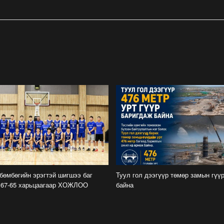
бөмбөгийн эрэгтэй шигшээ баг
Туул гол дээгүүр төмөр замын гүү
 67-65 харьцаагаар ХОЖЛОО
байна