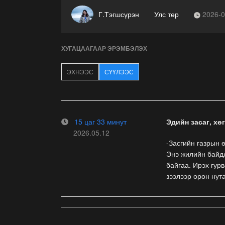
Г.Тэгшсүрэн
Улс төр
2026-0
ХУГАЦААГААР ЭРЭМБЭЛЭХ
ЭХНЭЭС
СҮҮЛЭЭС
15 цаг 33 минут
Эдийн засаг, хө
2026.05.12
-Засгийн газрын 
Энэ жилийн байдл
байгаа. Ирэх гур
зээлээр орон нут