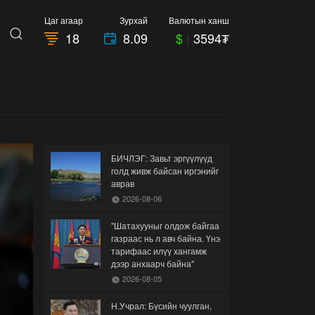
Цаг агаар
Зурхай
Валютын ханш
18
8.09
$
|
3594₮
БИЧЛЭГ: Завьт эргүүлүүд
голд живж байсан иргэнийг
аврав
2026-08-06
"Шатахууныг олдож байгаа
газраас нь л авч байна. Үнэ
тарифаас илүү хангамж
дээр анхаарч байна"
2026-08-05
Н.Учрал: Бүсийн чуулган,