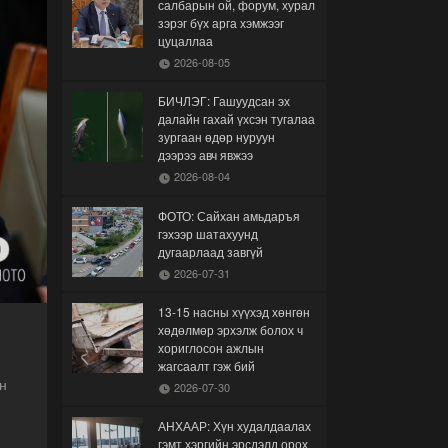
салбарын ой, форум, хурал
зэрэг бүх арга хэмжээг
цуцаллаа
2026-08-05
БИЧЛЭГ: Гашуудсан эх
далайн гахай үхсэн тугалаа
зургаан өдөр нуруун
дээрээ авч явжээ
2026-08-04
ФОТО: Сайхан амьдаръя
гэхээр шатахуунд
дугаарлаад завгүй
2026-07-31
13-15 насны хүүхэд хөнгөн
хөдөлмөр эрхэлж болох ч
хориглосон ажлын
жагсаалт гэж бий
н
2026-07-30
АНХААР: Хүн худалдаалах
гэмт хэргийн эрсдэлд орох