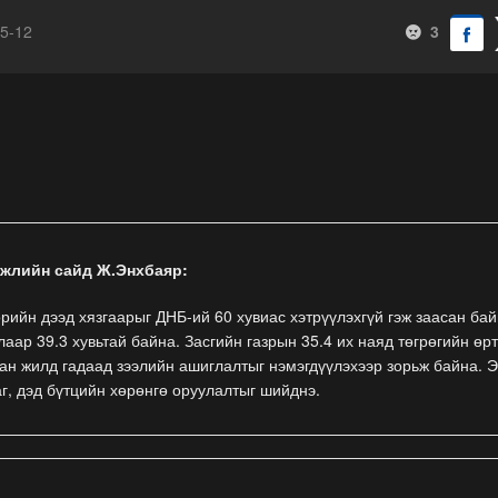
5-12
3
гжлийн сайд Ж.Энхбаяр:
өрийн дээд хязгаарыг ДНБ-ий 60 хувиас хэтрүүлэхгүй гэж заасан бай
аар 39.3 хувьтай байна. Засгийн газрын 35.4 их наяд төгрөгийн өр
ван жилд гадаад зээлийн ашиглалтыг нэмэгдүүлэхээр зорьж байна. 
аг, дэд бүтцийн хөрөнгө оруулалтыг шийднэ.