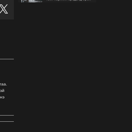
гэж буйгаа хэрхэн мэдэх
вэ?
2026-07-30
Б.Найдалаа: Бид хүссэн
хүсээгүй зах зээлийн
тариф руу орно, тэр нь
одоогийнхоос өндөр байна
2026-07-26
Орон нутгийн зам
ашигласны төлбөрийг
1000-aaс 5000 төгрөг
болгож нэмлээ
2026-07-22
гаа.
тэй
С.Амарсайхан:
Энэ
Фэйсбүүкээр ангийн групп
чат нээдэг, үүгээр
даалгавраа өгдгийг
зогсоож, хаана
2026-07-21