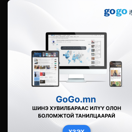
Мэдээ
Бүгд
Live
Фото
Видео
Зурган өгү
ҮЗЭХ