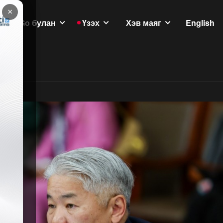
×
GoGo булан
Үзэх
Хэв маяг
English
үлэмж