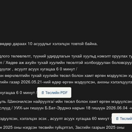
өдөр дараах 10 асуудлыг хэлэлцэх товтой байна.
лого төлөвлөлт, түүний удирдлагын тухай хуульд нэмэлт оруулах т
л / Хөдөө аж ахуйн тухай хуулийн төсөлтэй холбогдуулан боловсруу
үүлэг , асуулт асуух хугацаа 6 0 минут /
н өөрчлөлтийн тухай хуулийн төсөл болон хамт өргөн мэдүүлсэн х
сгийн газар 2026.05.21-ний өдөр өргөн мэдүүлсэн, анхны хэлэлцүүлэ
хугацаа 6 0 минут /
📄 Төслийн PDF
уль /Шинэчилсэн найруулга/-ийн төсөл болон хамт өргөн мэдүүлсэн
слүүд / УИХ-ын гишүүн Б.Бат-Эрдэнэ нарын 18 гишүүн 2026.06.04 -
эдүүлсэн, хэлэлцэх эсэх , асуулт асуух хугацаа 60 минут /
📄 Төсли
 2025 оны нэгдсэн төсвийн гүйцэтгэл, Засгийн газрын 2025 оны