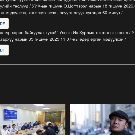
улийн төслүүд / УИХ-ын гишүүн О.Цогтгэрэл нарын 18 гишүүн 2026.
өн мэдүүлсэн, хэлэлцэх эсэх , асуулт асуух хугацаа 60 минут /
PDF
х түр хороо байгуулах тухай” Улсын Их Хурлын тогтоолын төсөл / 
тархүү нарын 35 гишүүн 2025.11.07-ны өдөр өргөн мэдүүлсэн /
PDF