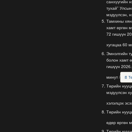
санхүүгийн н
тухай” Улсын
мэдүүлсэн, н
Тамхины хяна
хамт өргөн м
72 гишүүн 20
хугацаа 60 
Эмнэлгийн ту
болон хамт ө
гишүүн 2026.
минут /
📄 Т
Төрийн нууцы
мэдүүлсэн ху
хэлэлцэх эсэх
Төрийн нууцы
өдөр өргөн м
Төрийн нууцы