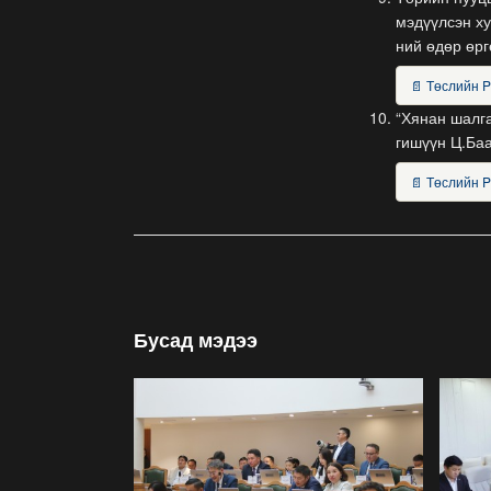
мэдүүлсэн ху
ний өдөр өрг
📄 Төслийн 
“Хянан шалга
гишүүн Ц.Баа
📄 Төслийн 
Бусад мэдээ