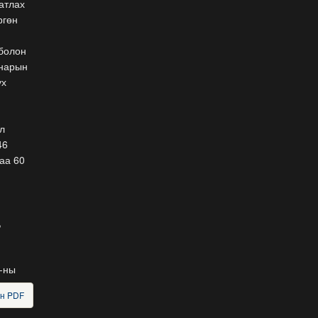
атлах
хэзээнээс хаахаа 08.01
ргөн
гэхэд нийслэлчүүдэд
мэдээлээрэй
 болон
2026-07-20
 нарын
Цомоо өргөж, ялалтаа
ух
тэмдэглэх аваргуудын
дэргэдээс Трамп холдохыг
хүссэнгүй
л
2026-07-20
46
ФОТО: Хөл бөмбөгийн
цаа 60
ДАШТ-д анх удаа зохион
байгуулсан завсарлагааны
шоу тоглолтоос
н
2026-07-20
,
ФОТО: Дэлхийн хошой
аварга Испани аваргын
цомоо өргөлөө
8-ны
2026-07-20
йн PDF
У.Хүрэлсүх: Наадмаа
н