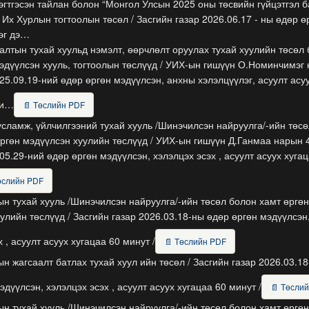
эгтгэсэн тайлан болон “Монгол Улсын 2025 оны төсвийн гүйцэтгэл б
 Их Хурлын тогтоолын төсөл / Засгийн газар 2026.06.17 - ны өдөр ө
эг дэ…
лтын тухай хуульд нэмэлт, өөрчлөлт оруулах тухай хуулийн төсөл
эдүүлсэн хууль, тогтоолын төслүүд / УИХ-ын гишүүн О.Номинчимэг
25.09.19-ний өдөр өргөн мэдүүлсэн, анхны хэлэлцүүлэг, асуулт асу
ми…
📄 Төслийн PDF
сламж, үйлчилгээний тухай хууль /Шинэчилсэн найруулга/-ийн төсө
ргөн мэдүүлсэн хуулийн төслүүд / УИХ-ын гишүүн Д.Ганмаа нарын 
05.29-ний өдөр өргөн мэдүүлсэн, хэлэлцэх эсэх , асуулт асуух хуга
өслийн PDF
н тухай хууль /Шинэчилсэн найруулга/-ийн төсөл болон хамт өргө
улийн төслүүд / Засгийн газар 2026.03.18-ны өдөр өргөн мэдүүлсэн
 , асуулт асуух хугацаа 60 минут /
📄 Төслийн PDF
н жагсаалт батлах тухай хуул ийн төсөл / Засгийн газар 2026.03.1
эдүүлсэн, хэлэлцэх эсэх , асуулт асуух хугацаа 60 минут /
📄 Төсли
н тухай хууль /Шинэчилсэн найруулга/-ийн төсөл болон хамт өргө