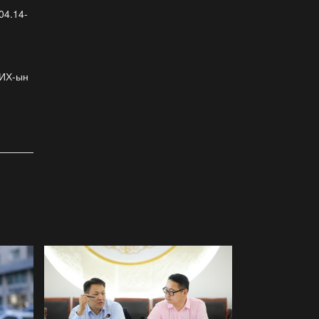
ёслол төгөлдөр, ерөөл
04.14-
бэлгэдэл дүүрэн, хийморь
золбоо өөдөө тэгш дүүрэн
сайхан тэмдэглэлээ
2026-07-13
УИХ-ын
ФОТО: Сэлэнгэ нутгийн хүү
Даян Аварга Б.Орхонбаяр
2026-07-13
ФОТО: Дархан аварга
Н.Батсуурь элэг бүсээ
тайлж наадамчин олноор
уухайлуулсан агшин
2026-07-12
ФОТО: Үзэгчдийг суудлаас
нь өндөлзүүлсэн наймын
давааны сүүлийн
барилдаан
2026-07-12
ФОТО: Нэг дугаартай