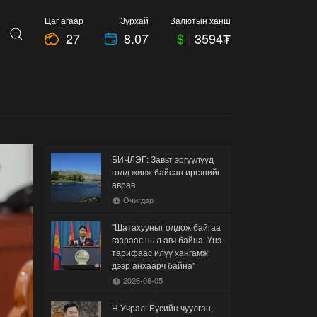
Цаг агаар
Зурхай
Валютын ханш
27
8.07
$
|
3594₮
БИЧЛЭГ: Завьт эргүүлүүд
голд живж байсан иргэнийг
аврав
Өчигдөр
"Шатахууныг олдож байгаа
газраас нь л авч байна. Үнэ
тарифаас илүү хангамж
дээр анхаарч байна"
2026-08-05
Н.Учрал: Бүсийн чуулган,