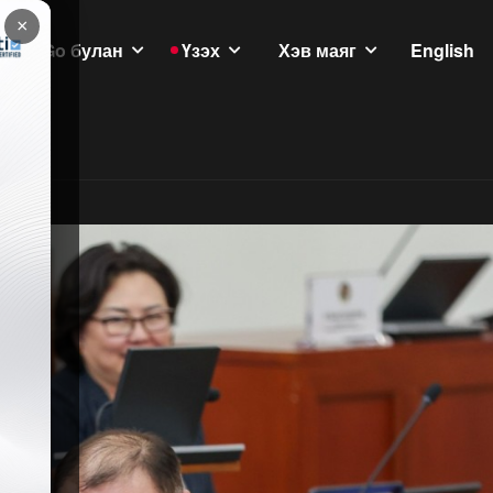
×
GoGo булан
Үзэх
Хэв маяг
English
үлэмж