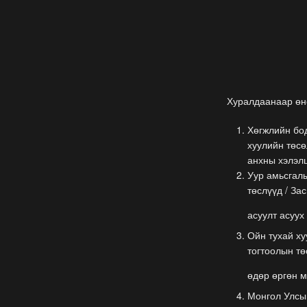
Хуралдаанаар өнө
Хөгжлийн бод
хуулийн төсө
анхны хэлэлц
Уур амьсгалы
төслүүд / За
асуулт асуух 
Ойн тухай ху
тогтоолын тө
өдөр өргөн м
Монгол Улсын