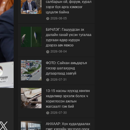
салбарын ой, форум, хурал
зэрэг бүх арга хэмжээг
цуцалж байна
2026-08-05
БИЧЛЭГ: Гашуудсан эх
далайн гахай үхсэн тугалаа
зургаан өдөр нуруун
дээрээ авч явжээ
2026-08-04
ФОТО: Сайхан амьдаръя
гэхээр шатахуунд
дугаарлаад завгүй
2026-07-31
13-15 насны хүүхэд хөнгөн
хөдөлмөр эрхэлж болох ч
хориглосон ажлын
жагсаалт гэж бий
2026-07-30
АНХААР: Хүн худалдаалах
гэмт хэргийн эрсдэлд орох