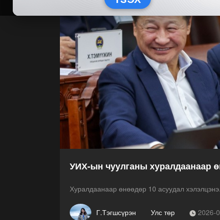
УИХ-ын чуулганы хуралдаанаар ө
Хуралдаанаар өнөөдөр 10 асуудал хэлэлцэнэ
Г.Тэгшсүрэн
Улс төр
2026-0