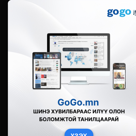
Мэдээ
Бүгд
Live
Фото
Видео
Зурган өгү
ҮЗЭХ