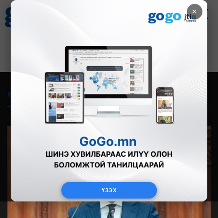
×
Цаг агаар
Зурхай
Валютын ханш
21
8.09
$
3594₮
Бүгд
Live
Фото
Видео
Зурган өгүүлэмж
ҮЗЭХ