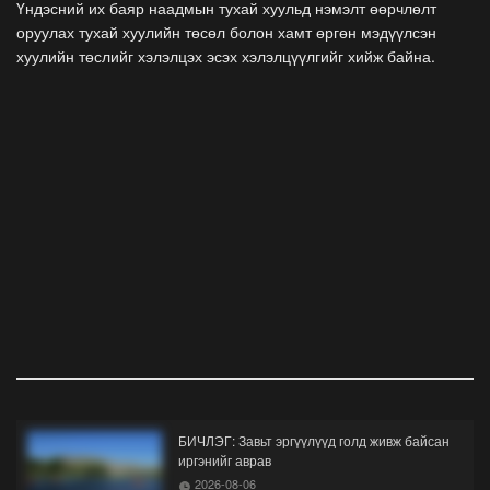
Үндэсний их баяр наадмын тухай хуульд нэмэлт өөрчлөлт
оруулах тухай хуулийн төсөл болон хамт өргөн мэдүүлсэн
хуулийн төслийг хэлэлцэх эсэх хэлэлцүүлгийг хийж байна.
БИЧЛЭГ: Завьт эргүүлүүд голд живж байсан
иргэнийг аврав
2026-08-06