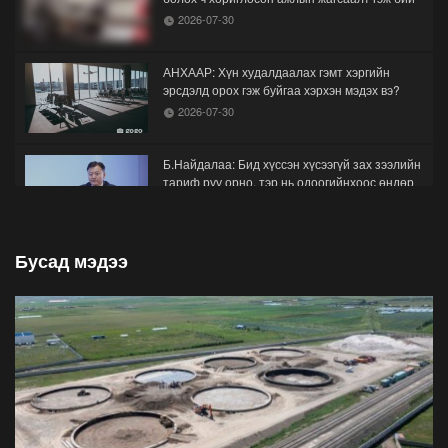
2026-07-30
АНХААР: Хүн худалдаалах гэмт хэргийн
эрсдэлд орох гэж буйгаа хэрхэн мэдэх вэ?
2026-07-30
Б.Найдалаа: Бид хүссэн хүсээгүй зах зээлийн
тариф руу орно, тэр нь одоогийнхоос өндөр
байна
2026-07-26
Бусад мэдээ
Орон нутгийн зам ашигласны төлбөрийг
1000-aaс 5000 төгрөг болгож нэмлээ
2026-07-22
С.Амарсайхан: Фэйсбүүкээр ангийн групп чат
нээдэг, үүгээр даалгавраа өгдгийг зогсоож,
хаана
2026-07-21
ФОТО: Тажикистан Улсын Ерөнхийлөгчийн