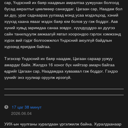
сар, Үндэсний их баяр наадмын амралтаа уужуухан болгоод
бусад амралтыг цөөлмөөр санагддаг. Цагаан сар, Наадам бол
ах дүү, ураг саднаараа уулзаад мэнд усаа мэдэлцээд, хэний
хүүхэд хаана явааг мэдэх баяр юм болов уу гэж боддог. Аав
хүний хувьд заримдаа санаа зовдог, хүүхдүүддээ ах дүүгээ
сайн танилцуулж амжаагүй явтал хоорондоо гэрлэх хэмжээнд
хүрэх вий гэдэг болгоомжлол Үндэсний аюулгүй байдлын
хүрээнд яригдаж байгаа.
Тэгэхээр Үндэсний их баяр наадам, Цагаан сараар уужуу
амардаг байя. Жилдээ 16 хоног бүх нийтээр амарч байгаа
өдрийг Цагаан сар, Наадамдаа хуваавал гэж боддог. Гэхдээ
үүнийг энэ хуулиар оруулж ирээгүй.
17 цаг 38 минут
2026.06.04
УИХ-ын чуулганы хуралдаан үргэлжилж байна. Хуралдаанаар