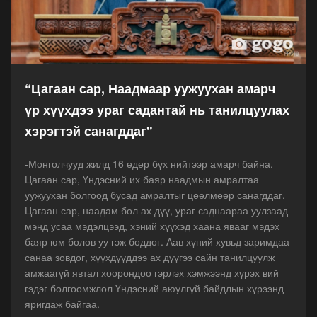
“Цагаан сар, Наадмаар уужуухан амарч
үр хүүхдээ ураг садантай нь танилцуулах
хэрэгтэй санагддаг"
-Монголчууд жилд 16 өдөр бүх нийтээр амарч байна.
Цагаан сар, Үндэсний их баяр наадмын амралтаа
уужуухан болгоод бусад амралтыг цөөлмөөр санагддаг.
Цагаан сар, наадам бол ах дүү, ураг саднаараа уулзаад
мэнд усаа мэдэлцээд, хэний хүүхэд хаана явааг мэдэх
баяр юм болов уу гэж боддог. Аав хүний хувьд заримдаа
санаа зовдог, хүүхдүүддээ ах дүүгээ сайн танилцуулж
амжаагүй явтал хоорондоо гэрлэх хэмжээнд хүрэх вий
гэдэг болгоомжлол Үндэсний аюулгүй байдлын хүрээнд
яригдаж байгаа.