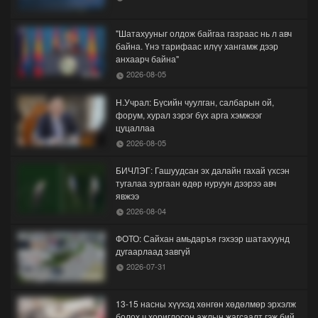
"Шатахууныг олдож байгаа газраас нь л авч
байна. Үнэ тарифаас илүү хангамж дээр
анхаарч байна"
2026-08-05
Н.Учрал: Бүсийн чуулган, салбарын ой,
форум, хурал зэрэг бүх арга хэмжээг
цуцаллаа
2026-08-05
БИЧЛЭГ: Гашуудсан эх далайн гахай үхсэн
тугалаа зургаан өдөр нуруун дээрээ авч
явжээ
2026-08-04
ФОТО: Сайхан амьдаръя гэхээр шатахуунд
дугаарлаад завгүй
2026-07-31
13-15 насны хүүхэд хөнгөн хөдөлмөр эрхэлж
болох ч хориглосон ажлын жагсаалт гэж бий