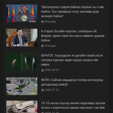
"Шатахууныг олдож байгаа газраас нь л авч
байна. Үнэ тарифаас илүү хангамж дээр
анхаарч байна"
Өчигдөр
Н.Учрал: Бүсийн чуулган, салбарын ой,
форум, хурал зэрэг бүх арга хэмжээг цуцалж
байна
Өчигдөр
БИЧЛЭГ: Гашуудсан эх далайн гахай үхсэн
тугалаа зургаан өдөр нуруун дээрээ авч
явжээ
2026-08-04
ФОТО: Сайхан амьдаръя гэхээр шатахуунд
дугаарлаад завгүй
2026-07-31
13-15 насны хүүхэд хөнгөн хөдөлмөр эрхэлж
болох ч хориглосон ажлын жагсаалт гэж бий
2026-07-30