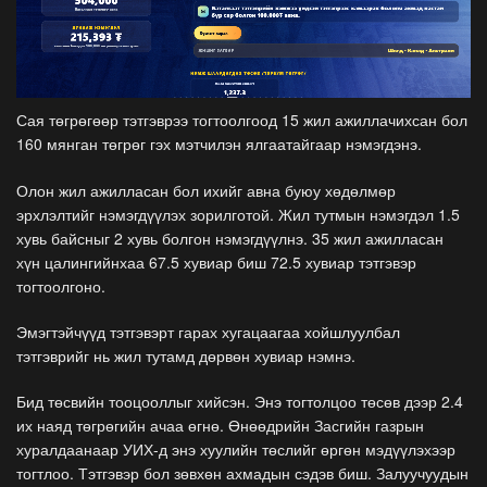
Сая төгрөгөөр тэтгэврээ тогтоолгоод 15 жил ажиллачихсан бол
160 мянган төгрөг гэх мэтчилэн ялгаатайгаар нэмэгдэнэ.
Олон жил ажилласан бол ихийг авна буюу хөдөлмөр
эрхлэлтийг нэмэгдүүлэх зорилготой. Жил тутмын нэмэгдэл 1.5
хувь байсныг 2 хувь болгон нэмэгдүүлнэ. 35 жил ажилласан
хүн цалингийнхаа 67.5 хувиар биш 72.5 хувиар тэтгэвэр
тогтоолгоно.
Эмэгтэйчүүд тэтгэвэрт гарах хугацаагаа хойшлуулбал
тэтгэврийг нь жил тутамд дөрвөн хувиар нэмнэ.
Бид төсвийн тооцооллыг хийсэн. Энэ тогтолцоо төсөв дээр 2.4
их наяд төгрөгийн ачаа өгнө. Өнөөдрийн Засгийн газрын
хуралдаанаар УИХ-д энэ хуулийн төслийг өргөн мэдүүлэхээр
тогтлоо. Тэтгэвэр бол зөвхөн ахмадын сэдэв биш. Залуучуудын