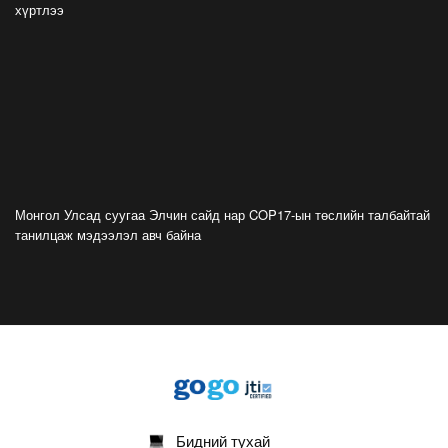
хүртлээ
дэргэдээс Трамп холдохыг хүссэнгүй
2026-07-20
ФОТО: Хөл бөмбөгийн ДАШТ-д анх удаа
зохион байгуулсан завсарлагааны шоу
тоглолтоос
2026-07-20
ФОТО: Дэлхийн хошой аварга Испани
аваргын цомоо өргөлөө
Монгол Улсад суугаа Элчин сайд нар COP17-ын төслийн талбайтай
2026-07-20
танилцаж мэдээлэл авч байна
У.Хүрэлсүх: Наадмаа ёслол төгөлдөр, ерөөл
бэлгэдэл дүүрэн, хийморь золбоо өөдөө тэгш
дүүрэн сайхан тэмдэглэлээ
2026-07-13
ФОТО: Сэлэнгэ нутгийн хүү Даян Аварга
Б.Орхонбаяр
2026-07-13
Бидний тухай