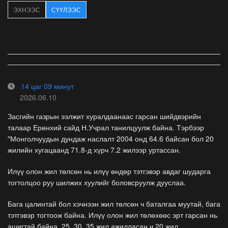
ЭХНЭЭС
СҮҮЛЭЭС
14 цаг 09 минут
2026.06.10
Засгийн газрын ээлжит хуралдаанаас гарсан шийдвэрийн
талаар Ерөнхий сайд Н.Учрал танилцуулж байна. Тэрбээр
"Монголчуудын дундаж наслалт 2004 онд 64.6 байсан бол 20
жилийн хугацаанд 71.8-д хүрч 7.2 жилээр уртассан.
Илүү олон жил төлсөн нь илүү өндөр тэтгэвэр авдаг шударга
тогтолцоо руу шилжих хуулийг боловсруулж дууслаа.
Бага цалинтай бол хэчнээн жил төлсөн ч баталгаа муутай, бага
тэтгэвэр тогтоож байна. Илүү олон жил төлөхөөс эрт гарсан нь
ашигтай байна. 25, 30, 35 жил ажилласан ч 20 жил