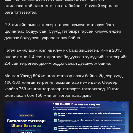
ажилласантай адил тэтгэвэр авч байна. 10 хүний зургаа нь
бага тэтгэвэртэй.
2-3 жилийн өмнө тэтгэвэрт гарсан хүмүүс тэтгэврээ бага
цалингаас бодуулсан. Сүүлд тэтгэвэрт гарсан хүмүүс өндөр
дүнгээс бодуулсан учраас зөрүү байна.
Гэтэл ажилласан жил нь илүү их байх жишээтэй. Иймд 2013
оноос өмнө 1.4 сая төгрөгөөс бодуулсан хүмүүсийн тэтгэврийг
2.4 сая төгрөгөөс дахиж бодох санал дэвшүүлж байна.
Монгол Улсад 504 мянган тэтгэвэр авагч байна. Эдгээр хүнд
100-300 мянган төгрөг ялгамжтайгаар нэмэгдэнэ. Өөрөөр
хэлбэл 769 мянган төгрөгөөр тэтгэврээ тогтоолгоод 10 жил
ажилласан бол 150 мянган төгрөг нэмэгдэнэ.