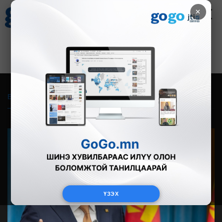
×
Цаг агаар
Зурхай
Валютын ханш
28
8.06
$
3594₮
Бүгд
Live
Фото
Видео
Зурган өгүүлэмж
ҮЗЭХ