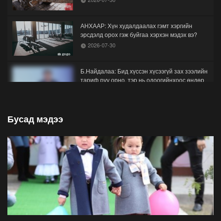
АНХААР: Хүн худалдаалах гэмт хэргийн
эрсдэлд орох гэж буйгаа хэрхэн мэдэх вэ?
2026-07-30
Б.Найдалаа: Бид хүссэн хүсээгүй зах зээлийн
тариф руу орно, тэр нь одоогийнхоос өндөр
байна
2026-07-26
Бусад мэдээ
Орон нутгийн зам ашигласны төлбөрийг
1000-aaс 5000 төгрөг болгож нэмлээ
2026-07-22
С.Амарсайхан: Фэйсбүүкээр ангийн групп чат
нээдэг, үүгээр даалгавраа өгдгийг зогсоож,
хаана
2026-07-21
ФОТО: Тажикистан Улсын Ерөнхийлөгчийн
айлчлал эхэллээ