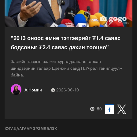
"2013 оноос өмнө тэтгэврийг ₮1.4 саяас
бодсоныг ₮2.4 саяас дахин тооцно"
Засгийн газрын ээлжит хуралдаанаас гарсан
шийдвэрийн талаар Ерөнхий сайд Н.Учрал танилцуулж
байна.
А.Номин
2026-06-10
50
ХУГАЦААГААР ЭРЭМБЭЛЭХ