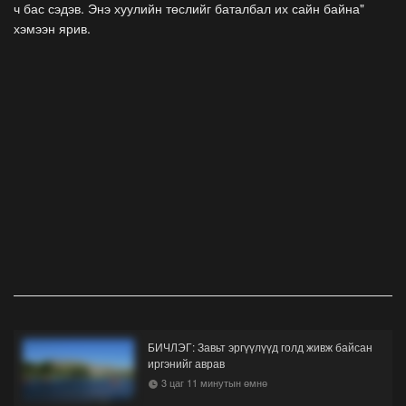
ч бас сэдэв. Энэ хуулийн төслийг баталбал их сайн байна"
хэмээн ярив.
БИЧЛЭГ: Завьт эргүүлүүд голд живж байсан
иргэнийг аврав
3 цаг 11 минутын өмнө