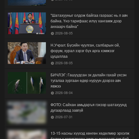
"Шатахууныг олдож байгаа газраас нь л авч
байна. Үнэ тарифаас илүү хангамж дээр
анхаарч байна"
2026-08-05
Н.Учрал: Бүсийн чуулган, салбарын ой,
форум, хурал зэрэг бүх арга хэмжээг
цуцаллаа
2026-08-05
БИЧЛЭГ: Гашуудсан эх далайн гахай үхсэн
тугалаа зургаан өдөр нуруун дээрээ авч
явжээ
2026-08-04
ФОТО: Сайхан амьдаръя гэхээр шатахуунд
дугаарлаад завгүй
2026-07-31
13-15 насны хүүхэд хөнгөн хөдөлмөр эрхэлж
болох ч хориглосон ажлын жагсаалт гэж бий