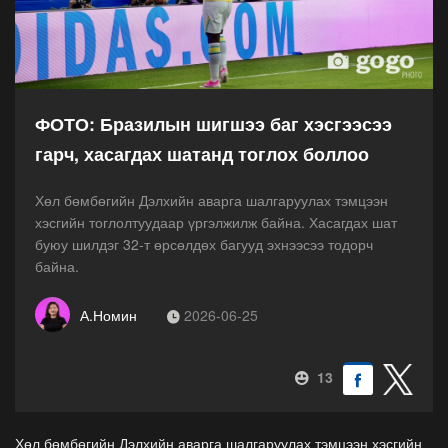
ФОТО: Бразилын шигшээ баг хэсгээсээ
гарч, хасагдах шатанд тоглох боллоо
Хөл бөмбөгийн Дэлхийн аварга шалгаруулах тэмцээн
хэсгийн тоглолтуудаар үргэлжилж байна. Хасагдах шат
буюу шилдэг 32-т өрсөлдөх багууд эхнээсээ тодорч
байна.
А.Номин
2026-06-25
13
Хөл бөмбөгийн Дэлхийн аварга шалгаруулах тэмцээн хэсгийн