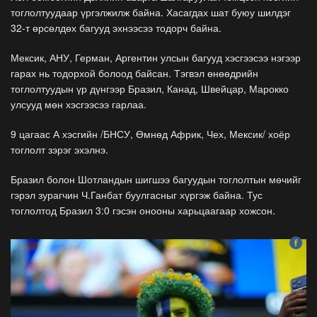
тоглолтуудаар үргэлжилж байна. Хасагдах шат буюу шилдэг
32-т өрсөлдөх багууд эхнээсээ тодорч байна.
Мексик, АНУ, Герман, Аргентин улсын багууд хэсгээсээ нэгээр
гарах нь тодорхой болоод байсан. Тэгвэл өнөөдрийн
тоглолтуудын үр дүнгээр Бразил, Канад, Швейцар, Марокко
улсууд мөн хэсгээсээ гарлаа.
9 цагаас А хэсгийн /БНСУ, Өмнөд Африк, Чех, Мексик/ хоёр
тоглолт зэрэг эхэлнэ.
Бразил болон Шотландын шигшээ багуудын тоглолтын мөчийг
гэрэл зурагчин Ч.Ганбат буулгасныг хүргэж байна. Тус
тоглолтод Бразил 3:0 гэсэн онооны харьцаагаар хожсон.