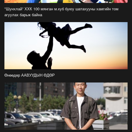
ФОТО: Тажикистан Улсын Ерөнхийлөгчийн
айлчлал эхэллээ
"Шунхлай” ХХК 100 мянган м.куб буюу шатахууны хамгийн том
2026-07-21
агуулах барьж байна
"Улсын цолд хүрсэн бөхчүүдээс допинг
илрээгүй, аймгийн цолтой нэг бөхөөс илэрсэн
гэх имэйл ирсэн"
2026-07-21
Засгийн газрын хуралдаанаас гарсан
шийдвэрийг танилцуулж байна
2026-07-21
Өнөөдөр ААВУУДЫН ӨДӨР
Тажикистан Улсын Ерөнхийлөгч Эмомали
Рахмоныг угтан авлаа
2026-07-21
Н.Учрал: Аль замуудыг хэзээнээс хаахаа
08.01 гэхэд нийслэлчүүдэд мэдээлээрэй
2026-07-20