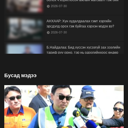
2026-07-30
АНХААР: Хүн худалдаалах гэмт хэргийн
эрсдэлд орох гэж буйгаа хэрхэн мэдэх вэ?
2026-07-30
Б.Найдалаа: Бид хүссэн хүсээгүй зах зээлийн
тариф руу орно, тэр нь одоогийнхоос өндөр
байна
2026-07-26
Бусад мэдээ
Орон нутгийн зам ашигласны төлбөрийг
1000-aaс 5000 төгрөг болгож нэмлээ
2026-07-22
С.Амарсайхан: Фэйсбүүкээр ангийн групп чат
нээдэг, үүгээр даалгавраа өгдгийг зогсоож,
хаана
2026-07-21