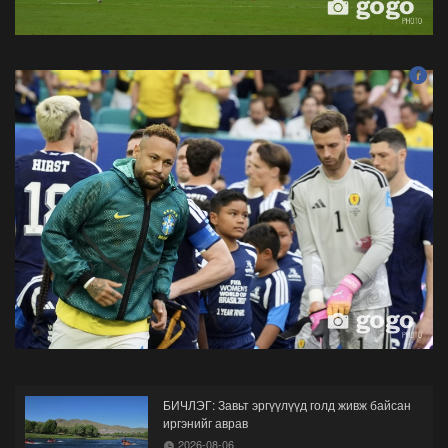
БИЧЛЭГ: Завьт эргүүлүүд голд живж байсан
иргэнийг аврав
2026-08-06