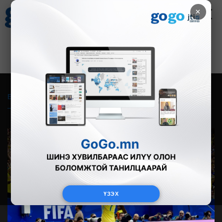
×
Цаг агаар
Зурхай
Валютын ханш
30
8.08
$
3594₮
Бүгд
Live
Фото
Видео
Зурган өгүүлэмж
ҮЗЭХ