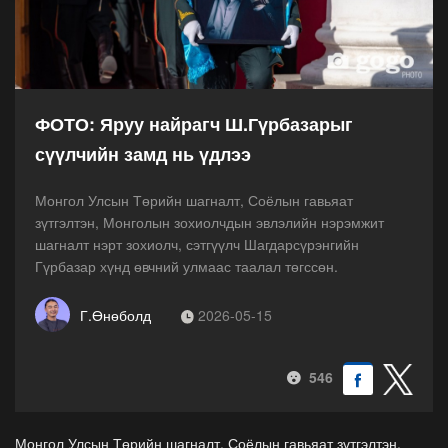
ФОТО: Яруу найрагч Ш.Гүрбазарыг
сүүлчийн замд нь үдлээ
Монгол Улсын Төрийн шагналт, Соёлын гавьяат
зүтгэлтэн, Монголын зохиолчдын эвлэлийн нэрэмжит
шагналт нэрт зохиолч, сэтгүүлч Шагдарсүрэнгийн
Гүрбазар хүнд өвчний улмаас таалал төгссөн.
Г.Өнөболд
2026-05-15
546
Монгол Улсын Төрийн шагналт, Соёлын гавьяат зүтгэлтэн,