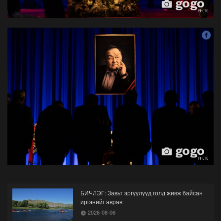
БИЧЛЭГ: Завьт эргүүлүүд голд живж байсан
иргэнийг аврав
2026-08-06