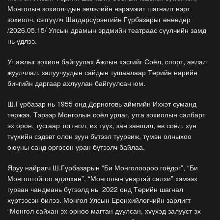
Монголын зохиолчдын эвлэлийн нэрэмжит шагналт нэрт
зохиолч, сэтгүүлч Шагдарсүрэнгийн Гүрбазарыг өнөөдөр
/2026.05.15/ Улсын драмын эрдмийн театраас сүүлчийн замд
нь үдлээ.
Уг ажлыг зохион байгуулах Ажлын хэсгийг Соёл, спорт, аялал
жуулчлал, залуучуудын сайдын тушаалаар Төрийн нарийн
бичгийн даргаар ахлуулан байгуулсан юм.
Ш.Гүрбазар нь 1955 онд Дорноговь аймгийн Иххэт суманд
төржээ. Тэрээр Монголын соёл урлаг, утга зохиолын салбарт
эх орон, тусгаар тогтнол, их түүх, зан заншил, өв соёл, хүн
түүхийн сэдэвт олон зуун бүтээл туурвиж, түмэн олныхоо
оюуны санд өргөсөн уран бүтээлч байлаа.
Яруу найрагч Ш.Гүрбазарын “Би Монголоороо гоёдог”, “Би
Монголтойгоо адилхан”, “Монголын үнэртэй салхи” хэмээх
гурван чандмань бүтээлд нь 2022 онд Төрийн шагнал
хүртээсэн билээ. Монгол Улсын Ерөнхийлөгчийн зарлигт
“Монгол сайхан эх орноо магтан дуулсан, хүүхэд залууст эх