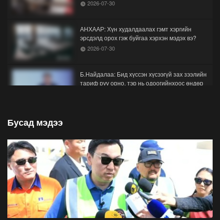
2026-07-30
АНХААР: Хүн худалдаалах гэмт хэргийн
эрсдэлд орох гэж буйгаа хэрхэн мэдэх вэ?
2026-07-30
Б.Найдалаа: Бид хүссэн хүсээгүй зах зээлийн
тариф руу орно, тэр нь одоогийнхоос өндөр
байна
2026-07-26
Бусад мэдээ
Орон нутгийн зам ашигласны төлбөрийг
1000-aaс 5000 төгрөг болгож нэмлээ
2026-07-22
С.Амарсайхан: Фэйсбүүкээр ангийн групп чат
нээдэг, үүгээр даалгавраа өгдгийг зогсоож,
хаана
2026-07-21
ФОТО: Тажикистан Улсын Ерөнхийлөгчийн