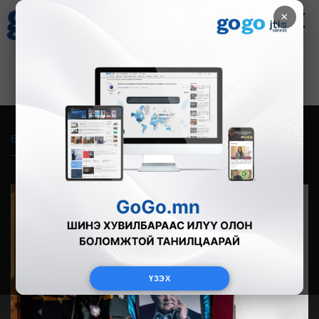
×
Цаг агаар
Зурхай
Валютын ханш
21
8.09
$
3594₮
Бүгд
Live
Фото
Видео
Зурган өгүүлэмж
ҮЗЭХ