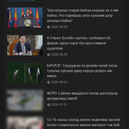
"Шатахууныг олдож байгаа газраас нь л авч
байна. Үнэ тарифаас илүү хангамж дээр
анхаарч байна"
2026-08-05
Н.Учрал: Бүсийн чуулган, салбарын ой,
форум, хурал зэрэг бүх арга хэмжээг
цуцаллаа
2026-08-05
БИЧЛЭГ: Гашуудсан эх далайн гахай үхсэн
тугалаа зургаан өдөр нуруун дээрээ авч
явжээ
2026-08-04
ФОТО: Сайхан амьдаръя гэхээр шатахуунд
дугаарлаад завгүй
2026-07-31
13-15 насны хүүхэд хөнгөн хөдөлмөр эрхэлж
болох ч хориглосон ажлын жагсаалт гэж бий