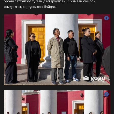
оронч сэтгэлгээг түгээн дэлгэрүүлсэн...” хэмээн онцлон
тэмдэглэж, төр үнэлсэн байдаг.