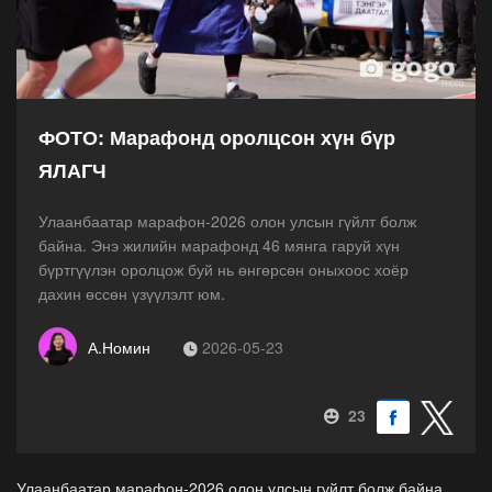
ФОТО: Марафонд оролцсон хүн бүр
ЯЛАГЧ
Улаанбаатар марафон-2026 олон улсын гүйлт болж
байна. Энэ жилийн марафонд 46 мянга гаруй хүн
бүртгүүлэн оролцож буй нь өнгөрсөн оныхоос хоёр
дахин өссөн үзүүлэлт юм.
А.Номин
2026-05-23
23
Улаанбаатар марафон-2026 олон улсын гүйлт болж байна.