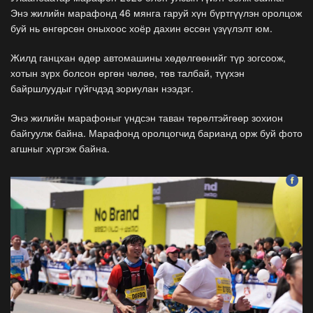
Энэ жилийн марафонд 46 мянга гаруй хүн бүртгүүлэн оролцож
буй нь өнгөрсөн оныхоос хоёр дахин өссөн үзүүлэлт юм.
Жилд ганцхан өдөр автомашины хөдөлгөөнийг түр зогсоож,
хотын зүрх болсон өргөн чөлөө, төв талбай, түүхэн
байршлуудыг гүйгчдэд зориулан нээдэг.
Энэ жилийн марафоныг үндсэн таван төрөлтэйгөөр зохион
байгуулж байна. Марафонд оролцогчид барианд орж буй фото
агшныг хүргэж байна.