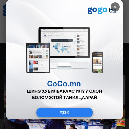
×
Цаг агаар
Зурхай
Валютын ханш
27
8.07
$
3594₮
Бүгд
Live
Фото
Видео
Зурган өгүүлэмж
ҮЗЭХ