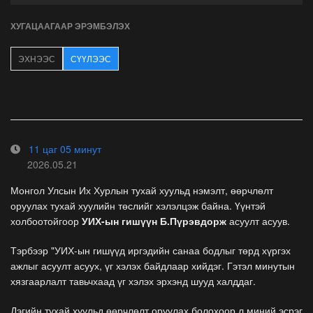
ХУГАЦААГААР ЭРЭМБЭЛЭХ
ЭХНЭЭС
СҮҮЛЭЭС
11 цаг 05 минут
2026.05.21
Монгол Улсын Их Хурлын тухай хуульд нэмэлт, өөрчлөлт
оруулах тухай хуулийн төслийг хэлэлцэж байна. Үүнтэй
холбоотойгоор
УИХ-ын гишүүн Б.Пүрэвдорж
асуулт асуув.
Тэрбээр "УИХ-ын гишүүд иргэдийн санаа бодлыг төрд хүргэх
ажлыг асуулт асуух, үг хэлэх байдлаар хийдэг. Гэтэл минутын
хязгаарлалт тавьчхаад үг хэлэх эрхэнд шууд халддаг.
Дэгийн тухай хуульд өөрчлөлт оруулах болохоор л миний эсрэг