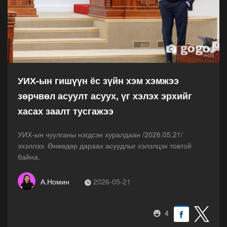
УИХ-ын гишүүн ёс зүйн хэм хэмжээ
зөрчвөл асуулт асуух, үг хэлэх эрхийг
хасах заалт тусгажээ
УИХ-ын чуулганы нэгдсэн хуралдаан /2026.05.21/
эхэллээ. Өнөөдөр дараах асуудлыг хэлэлцэх товтой
байна.
А.Номин
2026-05-21
4