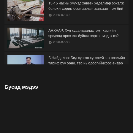
13-15 насны хүүхэд хөнгөн хөдөлмөр эрхэлж
болох ч хориглосон ажлын жагсаалт гэж бий
2026-07-30
АНХААР: Хүн худалдаалах гэмт хэргийн
эрсдэлд орох гэж буйгаа хэрхэн мэдэх вэ?
2026-07-30
Б.Найдалаа: Бид хүссэн хүсээгүй зах зээлийн
тариф руу орно, тэр нь одоогийнхоос өндөр
байна
2026-07-26
Бусад мэдээ
Орон нутгийн зам ашигласны төлбөрийг
1000-aaс 5000 төгрөг болгож нэмлээ
2026-07-22
С.Амарсайхан: Фэйсбүүкээр ангийн групп чат
нээдэг, үүгээр даалгавраа өгдгийг зогсоож,
хаана
2026-07-21