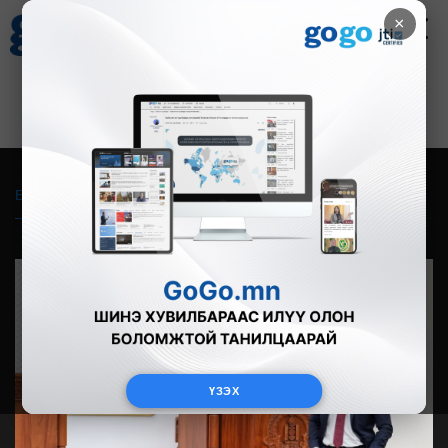
×
Цаг агаар
Зурхай
Валютын ханш
30
8.08
$
3594₮
Бүгд
Live
Фото
Видео
Зурган өгүүлэмж
ҮЗЭХ