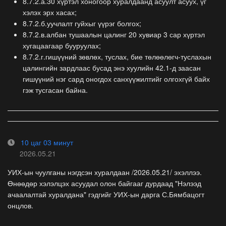
8.7.2.а.30 хүртэл хоногоор хуралдаанд асуулт асуух, үг
хэлэх эрх хасах;
8.7.2.б.уучлалт гуйхыг үүрэг болгох;
8.7.2.в.албан тушаалын цалинг 20 хувиар 3 сар хүртэл
хугацаагаар бууруулах;
8.7.2.г.гишүүний зөвлөх, туслах, бие төлөөлөгч-туслахын
цалингийн зардлаас бусад энэ хуулийн 42.1-д заасан
гишүүний нэг сард оногдох санхүүжилтийг олгохгүй байх
гэж тусгасан байна.
10 цаг 03 минут
2026.05.21
УИХ-ын чуулганы нэгдсэн хуралдаан /2026.05.21/ эхэллээ.
Өнөөдөр хэлэлцэх асуудал олон байгааг дурдаад "Нэлээд
ачаалалтай хуралдана" гэдгийг УИХ-ын дарга С.Бямбацогт
онцлов.