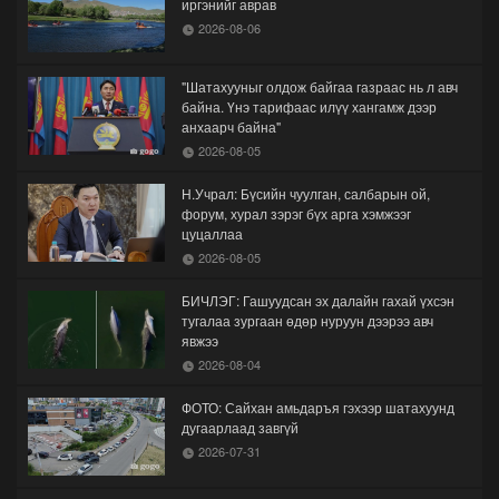
иргэнийг аврав
2026-08-06
"Шатахууныг олдож байгаа газраас нь л авч
байна. Үнэ тарифаас илүү хангамж дээр
анхаарч байна"
2026-08-05
Н.Учрал: Бүсийн чуулган, салбарын ой,
форум, хурал зэрэг бүх арга хэмжээг
цуцаллаа
2026-08-05
БИЧЛЭГ: Гашуудсан эх далайн гахай үхсэн
тугалаа зургаан өдөр нуруун дээрээ авч
явжээ
2026-08-04
ФОТО: Сайхан амьдаръя гэхээр шатахуунд
дугаарлаад завгүй
2026-07-31