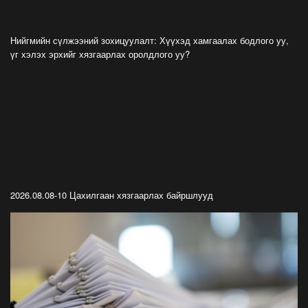
ФОТО: Тажикистан Улсын Ерөнхийлөгчийн
айлчлал эхэллээ
Нийгмийн сүлжээний зохицуулалт: Хүүхэд хамгаалах бодлого уу,
2026-07-21
үг хэлэх эрхийг хязгаарлах оролдлого уу?
"Улсын цолд хүрсэн бөхчүүдээс допинг
илрээгүй, аймгийн цолтой нэг бөхөөс илэрсэн
гэх имэйл ирсэн"
2026-07-21
Засгийн газрын хуралдаанаас гарсан
шийдвэрийг танилцуулж байна
2026-07-21
2026.08.08-10 Цахилгаан хязгаарлах байршлууд
Тажикистан Улсын Ерөнхийлөгч Эмомали
Рахмоныг угтан авлаа
2026-07-21
Н.Учрал: Аль замуудыг хэзээнээс хаахаа
08.01 гэхэд нийслэлчүүдэд мэдээлээрэй
2026-07-20