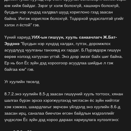
юм хийж байдаг. Зэрэг үг хэлж болохгүй, хашхирч болохгүй,
бусдын нэр хүндэд халдвал шууд хориглоно гээд заасан
байна. Ингэж хориглож болохгүй. Тодорхой үндэслэлтэй үгийг
хэлэх л ёстой" гэв.
Үүний хариуд
УИХ-ын гишүүн, хууль санаачлагч Ж.Бат-
Эрдэнэ
"Бусдын нэр хүндэд халдах, гүтгэх, доромжлох
асуудлууд чуулганы танхимд их гардаг. Б.Пүрэвдорж гишүүн
өөрөө нэлээд хатуухан үгтэй. Энэ дээр эмзэг байх шиг байна.
Ер нь бол Ёс зүйн дэд хороогоор асуудлаа шийдье л гэж
байгаа юм" гэв.
Уг хуулийн төсөлд
8.7.2.энэ хуулийн 8.5-д заасан гишүүний хууль тогтоох, хянан
шалгах бүрэн эрхээ хэрэгжүүлэхэд чиглэсэн ёс зүйн нийтлэг
хэм хэмжээ, шаардлагыг зөрчсөн үйлдэлд энэ хуулийн 8.6-д
заасан ирц, саналаа биечлэн өгсөн байдлын мэдээллийг
үндэслэн Ёс зүйн дэд хороо дараах хариуцлага хүлээлгэнэ: