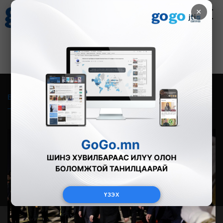
×
Цаг агаар
Зурхай
Валютын ханш
18
8.09
$
3594₮
Бүгд
Live
Фото
Видео
Зурган өгүүлэмж
ҮЗЭХ