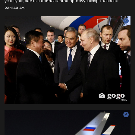
үсэг зурж, хамтын ажиллагаагаа өргөжүүлэхээр төлөвлөж
байгаа аж.