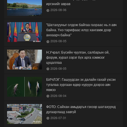
иргэнийг аврав
2026-08-06
"Шатахууныг олдож байгаа газраас нь л авч
байна. Үнэ тарифаас илүү хангамж дээр
анхаарч байна"
2026-08-05
Н.Учрал: Бүсийн чуулган, салбарын ой,
форум, хурал зэрэг бүх арга хэмжээг
цуцаллаа
2026-08-05
БИЧЛЭГ: Гашуудсан эх далайн гахай үхсэн
тугалаа зургаан өдөр нуруун дээрээ авч
явжээ
2026-08-04
ФОТО: Сайхан амьдаръя гэхээр шатахуунд
дугаарлаад завгүй
2026-07-31