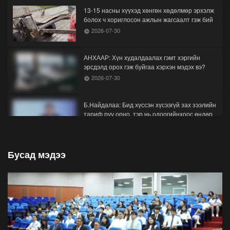
13-15 насны хүүхэд хөнгөн хөдөлмөр эрхэлж
болох ч хориглосон ажлын жагсаалт гэж бий
2026-07-30
АНХААР: Хүн худалдаалах гэмт хэргийн
эрсдэлд орох гэж буйгаа хэрхэн мэдэх вэ?
2026-07-30
Б.Найдалаа: Бид хүссэн хүсээгүй зах зээлийн
тариф руу орно, тэр нь одоогийнхоос өндөр
байна
2026-07-26
Бусад мэдээ
Орон нутгийн зам ашигласны төлбөрийг
1000-aaс 5000 төгрөг болгож нэмлээ
2026-07-22
С.Амарсайхан: Фэйсбүүкээр ангийн групп чат
нээдэг, үүгээр даалгавраа өгдгийг зогсоож,
хаана