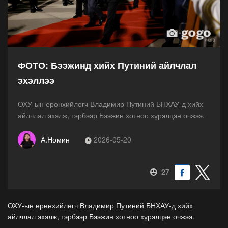
ФОТО: Бээжинд хийх Путиний айлчлал
эхэллээ
ОХУ-ын ерөнхийлөгч Владимир Путиний БНХАУ-д хийх
айлчлал эхэлж, тэрбээр Бээжин хотноо хүрэлцэн очжээ.
А.Номин
2026-05-20
27
ОХУ-ын ерөнхийлөгч Владимир Путиний БНХАУ-д хийх
айлчлал эхэлж, тэрбээр Бээжин хотноо хүрэлцэн очжээ.