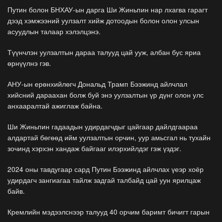
Путин болон БНХАУ-ын дарга Ши Жиньпин нар лхагва гарагт
дээд хэмжээний уулзалт хийж дотоодын болон олон улсын
асуудлын талаар хэлэлцэнэ.
Түүнчлэн уулзалтын дараа талууд цай ууж, албан бус яриа
өрнүүлнэ гэв.
АНУ-ын ерөнхийлөгч Дональд Трамп Бээжинд айлчлал
хийсний дараахан болж буй энэ уулзалтын үр дүнг олон улс
анхааралтай ажиглаж байна.
Ши Жиньпин гадаадын удирдагчдыг цайгаар дайлдгаараа
алдартай бөгөөд ийм уулзалтын орчин, уур амьсгал нь тухайн
зочинд хэрхэн хандаж байгааг илэрхийлдэг гэж үздэг.
2024 оны тавдугаар сард Путин Бээжинд айлчлах үеэр хоёр
удирдагч зангиагаа тайлж задгай талбайд цай уун ярилцаж
байв.
Кремлийн мэдээлснээр талууд 40 орчим баримт бичигт гарын