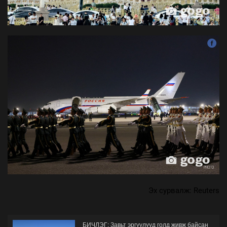
Эх сурвалж: Reuters
БИЧЛЭГ: Завьт эргүүлүүд голд живж байсан