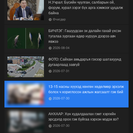
Н.Учрал: Бүсийн чуулган, салбарын ой,
форум, хурал зэрэг бүх арга хэмжээг цуцалж
байна
Өчигдөр
БИЧЛЭГ: Гашуудсан эх далайн гахай үхсэн
тугалаа зургаан өдөр нуруун дээрээ авч
явжээ
2026-08-04
ФОТО: Сайхан амьдаръя гэхээр шатахуунд
дугаарлаад завгүй
2026-07-31
13-15 насны хүүхэд хөнгөн хөдөлмөр эрхэлж
болох ч хориглосон ажлын жагсаалт гэж бий
2026-07-30
АНХААР: Хүн худалдаалах гэмт хэргийн
эрсдэлд орох гэж буйгаа хэрхэн мэдэх вэ?
2026-07-30