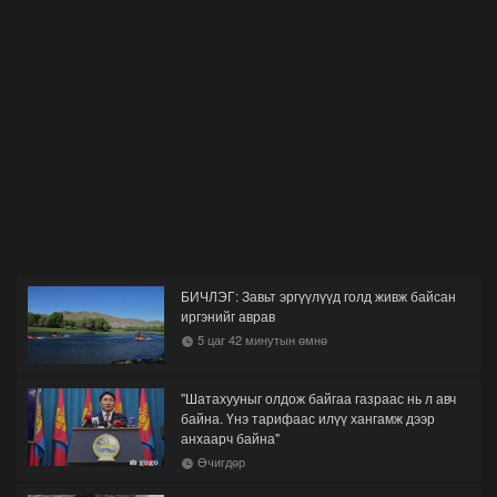
БИЧЛЭГ: Завьт эргүүлүүд голд живж байсан
иргэнийг аврав
5 цаг 42 минутын өмнө
"Шатахууныг олдож байгаа газраас нь л авч
байна. Үнэ тарифаас илүү хангамж дээр
анхаарч байна"
Өчигдөр