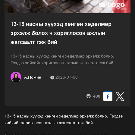
13-15 насны хүүхэд хөнгөн хөдөлмөр
эрхэлж болох ч хориглосон ажлын
жагсаалт гэж бий
13-15 насны хүүхэд хөнгөн хөдөлмөр эрхэлж болно.
Гэхдээ хийхийг хориглосон ажлын жагсаалт гэж бий.
А.Номин
2026-07-30
400
13-15 насны хүүхэд хөнгөн хөдөлмөр эрхэлж болно. Гэхдээ
хийхийг хориглосон ажлын жагсаалт гэж бий.
Тухайлбал газар хагалах, ургац хураах, эмнэг сургах, мал