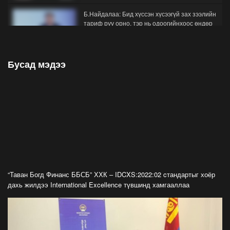
Б.Найдалаа: Бид хүссэн хүсээгүй зах зээлийн
тариф руу орно, тэр нь одоогийнхоос өндөр
байна
2026-07-26
Бусад мэдээ
Орон нутгийн зам ашигласны төлбөрийг
1000-aaс 5000 төгрөг болгож нэмлээ
2026-07-22
С.Амарсайхан: Фэйсбүүкээр ангийн групп чат
нээдэг, үүгээр даалгавраа өгдгийг зогсоож,
хаана
2026-07-21
ФОТО: Тажикистан Улсын Ерөнхийлөгчийн
айлчлал эхэллээ
“Таван Богд Финанс ББСБ” ХХК – IDCXS:2022:02 cтандартыг хоёр
2026-07-21
дахь жилдээ International Excellence түвшинд хамгааллаа
"Улсын цолд хүрсэн бөхчүүдээс допинг
илрээгүй, аймгийн цолтой нэг бөхөөс илэрсэн
гэх имэйл ирсэн"