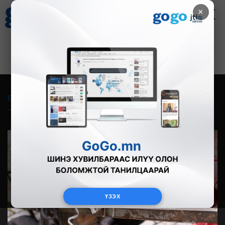
×
Цаг агаар
Зурхай
Валютын ханш
27
8.06
$
3594₮
Бүгд
Live
Фото
Видео
Зурган өгүүлэмж
ҮЗЭХ