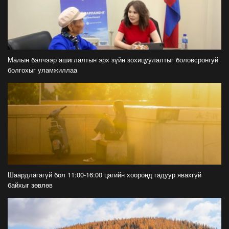
2026-07-21
Засгийн газрын хуралдаанаас гарсан
шийдвэрийг танилцуулж байна
2026-07-21
Малын бэлчээр ашиглалтын эрх зүйн зохицуулалтыг боловсронгуй
болгохыг уламжиллаа
Тажикистан Улсын Ерөнхийлөгч Эмомали
Рахмоныг угтан авлаа
2026-07-21
Н.Учрал: Аль замуудыг хэзээнээс хаахаа
08.01 гэхэд нийслэлчүүдэд мэдээлээрэй
2026-07-20
Цомоо өргөж, ялалтаа тэмдэглэх аваргуудын
Шаардлагагүй бол 11:00-16:00 цагийн хооронд гадуур явахгүй
дэргэдээс Трамп холдохыг хүссэнгүй
байхыг зөвлөв
2026-07-20
ФОТО: Хөл бөмбөгийн ДАШТ-д анх удаа
зохион байгуулсан завсарлагааны шоу