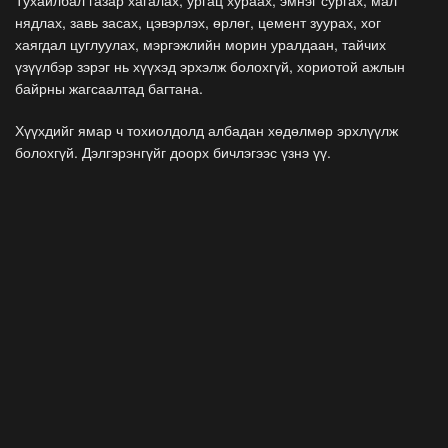
нядлах, завь засах, цэвэрлэх, өрлөг, цемент зуурах, хог
хаягдал цуглуулах, мэргэжлийн морин уралдаан, тайчих
үзүүлбэр зэрэг нь хүүхэд эрхэлж болохгүй, хориотой ажлын
байрны жагсаалтад багтана.
Хүүхдийг ямар ч тохиолдолд албадан хөдөлмөр эрхлүүлж
болохгүй. Дэлгэрэнгүйг доорх бичлэгээс үзнэ үү.