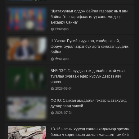
"Шатахууныг олдож байгаа газраас нь л авч
байна. Үнэ тарифаас илүү хангамж дээр
анхаарч байна"
Өчигдөр
Н.Учрал: Бүсийн чуулган, салбарын ой,
форум, хурал зэрэг бүх арга хэмжээг цуцалж
байна
Өчигдөр
БИЧЛЭГ: Гашуудсан эх далайн гахай үхсэн
тугалаа зургаан өдөр нуруун дээрээ авч
явжээ
2026-08-04
ФОТО: Сайхан амьдаръя гэхээр шатахуунд
дугаарлаад завгүй
2026-07-31
13-15 насны хүүхэд хөнгөн хөдөлмөр эрхэлж
болох ч хориглосон ажлын жагсаалт гэж бий