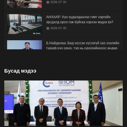
2026-07-30
АНХААР: Хүн худалдаалах гэмт хэргийн
эрсдэлд орох гэж буйгаа хэрхэн мэдэх вэ?
2026-07-30
Б.Найдалаа: Бид хүссэн хүсээгүй зах зээлийн
тариф руу орно, тэр нь одоогийнхоос өндөр
байна
2026-07-26
Бусад мэдээ
Орон нутгийн зам ашигласны төлбөрийг
1000-aaс 5000 төгрөг болгож нэмлээ
2026-07-22
С.Амарсайхан: Фэйсбүүкээр ангийн групп чат
нээдэг, үүгээр даалгавраа өгдгийг зогсоож,
хаана
2026-07-21
ФОТО: Тажикистан Улсын Ерөнхийлөгчийн