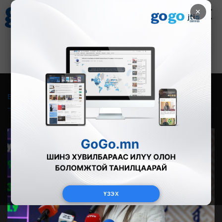
×
Цаг агаар
Зурхай
Валютын ханш
28
8.06
$
3594₮
Бүгд
Live
Фото
Видео
Зурган өгүүлэмж
ҮЗЭХ