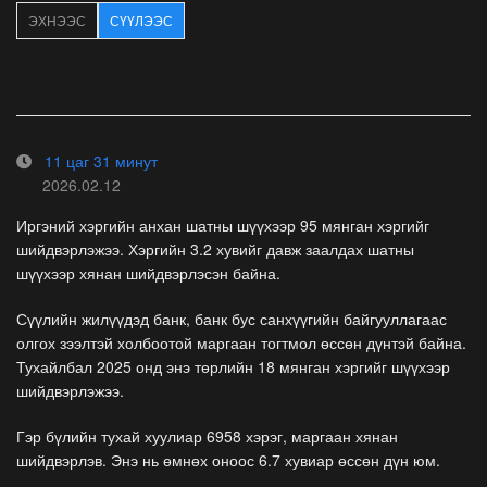
ЭХНЭЭС
СҮҮЛЭЭС
11 цаг 31 минут
2026.02.12
Иргэний хэргийн анхан шатны шүүхээр 95 мянган хэргийг
шийдвэрлэжээ. Хэргийн 3.2 хувийг давж заалдах шатны
шүүхээр хянан шийдвэрлэсэн байна.
Сүүлийн жилүүдэд банк, банк бус санхүүгийн байгууллагаас
олгох зээлтэй холбоотой маргаан тогтмол өссөн дүнтэй байна.
Тухайлбал 2025 онд энэ төрлийн 18 мянган хэргийг шүүхээр
шийдвэрлэжээ.
Гэр бүлийн тухай хуулиар 6958 хэрэг, маргаан хянан
шийдвэрлэв. Энэ нь өмнөх оноос 6.7 хувиар өссөн дүн юм.