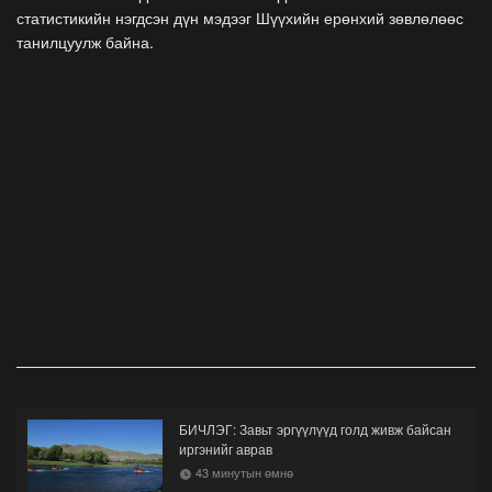
статистикийн нэгдсэн дүн мэдээг Шүүхийн ерөнхий зөвлөлөөс
танилцуулж байна.
БИЧЛЭГ: Завьт эргүүлүүд голд живж байсан
иргэнийг аврав
43 минутын өмнө