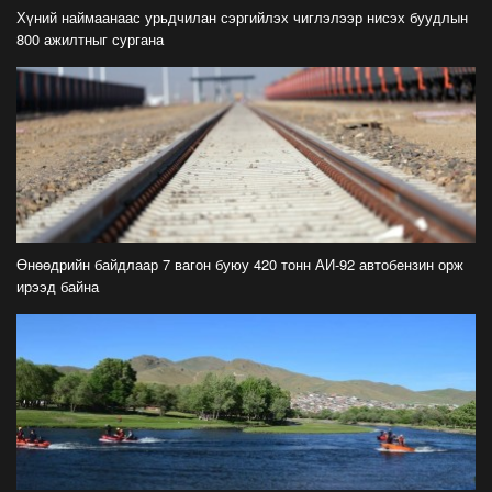
айлчлал эхэллээ
Хүний наймаанаас урьдчилан сэргийлэх чиглэлээр нисэх буудлын
2026-07-21
800 ажилтныг сургана
"Улсын цолд хүрсэн бөхчүүдээс допинг
илрээгүй, аймгийн цолтой нэг бөхөөс илэрсэн
гэх имэйл ирсэн"
2026-07-21
Засгийн газрын хуралдаанаас гарсан
шийдвэрийг танилцуулж байна
2026-07-21
Өнөөдрийн байдлаар 7 вагон буюу 420 тонн АИ-92 автобензин орж
ирээд байна
Тажикистан Улсын Ерөнхийлөгч Эмомали
Рахмоныг угтан авлаа
2026-07-21
Н.Учрал: Аль замуудыг хэзээнээс хаахаа
08.01 гэхэд нийслэлчүүдэд мэдээлээрэй
2026-07-20