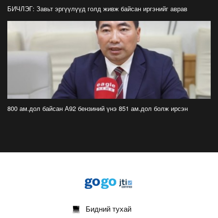
Цомоо өргөж, ялалтаа тэмдэглэх аваргуудын
БИЧЛЭГ: Завьт эргүүлүүд голд живж байсан иргэнийг аврав
дэргэдээс Трамп холдохыг хүссэнгүй
2026-07-20
ФОТО: Хөл бөмбөгийн ДАШТ-д анх удаа
зохион байгуулсан завсарлагааны шоу
тоглолтоос
2026-07-20
ФОТО: Дэлхийн хошой аварга Испани
аваргын цомоо өргөлөө
800 ам.дол байсан А92 бензиний үнэ 851 ам.дол болж ирсэн
2026-07-20
У.Хүрэлсүх: Наадмаа ёслол төгөлдөр, ерөөл
бэлгэдэл дүүрэн, хийморь золбоо өөдөө тэгш
дүүрэн сайхан тэмдэглэлээ
2026-07-13
ФОТО: Сэлэнгэ нутгийн хүү Даян Аварга
Б.Орхонбаяр
2026-07-13
Бидний тухай