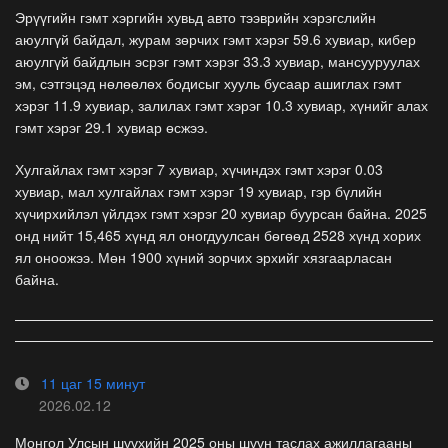
Эрүүгийн гэмт хэргийн хувьд авто тээврийн хэрэгслийн
аюулгүй байдал, журам зөрчих гэмт хэрэг 59.6 хувиар, кибер
аюулгүй байдлын эсрэг гэмт хэрэг 33.3 хувиар, мансууруулах
эм, сэтгэцэд нөлөөлөх бодисыг хууль бусаар ашиглах гэмт
хэрэг 11.9 хувиар, залилах гэмт хэрэг 10.3 хувиар, хүнийг алах
гэмт хэрэг 29.1 хувиар өсжээ.
Хулгайлах гэмт хэрэг 7 хувиар, хүчиндэх гэмт хэрэг 0.03
хувиар, мал хулгайлах гэмт хэрэг 19 хувиар, гэр бүлийн
хүчирхийлэл үйлдэх гэмт хэрэг 20 хувиар буурсан байна. 2025
онд нийт 15,465 хүнд ял оногдуулсан бөгөөд 2528 хүнд хорих
ял оноожээ. Мөн 1900 хүний зорчих эрхийг хязгаарласан
байна.
11 цаг 15 минут
2026.02.12
Монгол Улсын шүүхийн 2025 оны шүүн таслах ажиллагааны