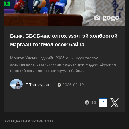
Банк, ББСБ-аас олгох зээлтэй холбоотой
маргаан тогтмол өсөж байна
Монгол Улсын шүүхийн 2025 оны шүүн таслах
ажиллагааны статистикийн нэгдсэн дүн мэдээг Шүүхийн
ерөнхий зөвлөлөөс танилцуулж байна.
Г.Тэгшсүрэн
2026-02-12
12
ХУГАЦААГААР ЭРЭМБЭЛЭХ