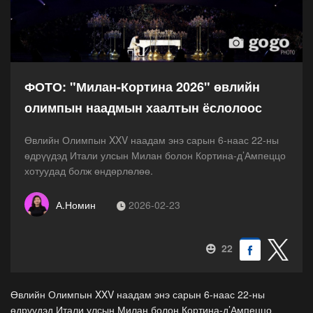
ФОТО: "Милан-Кортина 2026" өвлийн
олимпын наадмын хаалтын ёслолоос
Өвлийн Олимпын XXV наадам энэ сарын 6-наас 22-ны
өдрүүдэд Итали улсын Милан болон Кортина-д’Ампеццо
хотуудад болж өндөрлөлөө.
А.Номин
2026-02-23
22
Өвлийн Олимпын XXV наадам энэ сарын 6-наас 22-ны
өдрүүдэд Итали улсын Милан болон Кортина-д’Ампеццо