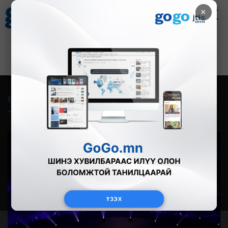
×
Цаг агаар
Зурхай
Валютын ханш
18
8.09
$
3594₮
Бүгд
Live
Фото
Видео
Зурган өгүүлэмж
ҮЗЭХ