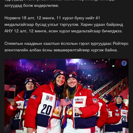
хотуудад болж өндөрлөлөө.
Норвеги 18 алт, 12 мөнгө, 11 хүрэл буюу нийт 41
медальтайгаар бусад улсыг тэргүүлэв. Харин удаах байранд
АНУ 12 алт, 12 мөнгө, есөн хүрэл медальтайгаар бичигджээ.
Олимпын наадмын хаалтын ёслолын гэрэл зургуудаас Ройтерс
агентлагийн албан ёсны зөвшөөрөлтэйгөөр хүргэж байна.