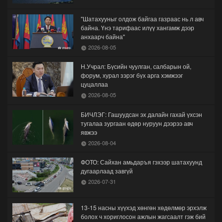
"Шатахууныг олдож байгаа газраас нь л авч
байна. Үнэ тарифаас илүү хангамж дээр
анхаарч байна"
2026-08-05
Н.Учрал: Бүсийн чуулган, салбарын ой,
форум, хурал зэрэг бүх арга хэмжээг
цуцаллаа
2026-08-05
БИЧЛЭГ: Гашуудсан эх далайн гахай үхсэн
тугалаа зургаан өдөр нуруун дээрээ авч
явжээ
2026-08-04
ФОТО: Сайхан амьдаръя гэхээр шатахуунд
дугаарлаад завгүй
2026-07-31
13-15 насны хүүхэд хөнгөн хөдөлмөр эрхэлж
болох ч хориглосон ажлын жагсаалт гэж бий