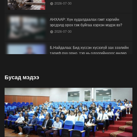
2026-07-30
АНХААР: Хүн худалдаалах гэмт хэргийн
эрсдэлд орох гэж буйгаа хэрхэн мэдэх вэ?
2026-07-30
Б.Найдалаа: Бид хүссэн хүсээгүй зах зээлийн
тариф руу орно, тэр нь одоогийнхоос өндөр
байна
2026-07-26
Бусад мэдээ
Орон нутгийн зам ашигласны төлбөрийг
1000-aaс 5000 төгрөг болгож нэмлээ
2026-07-22
С.Амарсайхан: Фэйсбүүкээр ангийн групп чат
нээдэг, үүгээр даалгавраа өгдгийг зогсоож,
хаана
2026-07-21
ФОТО: Тажикистан Улсын Ерөнхийлөгчийн