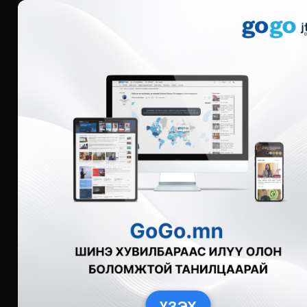
Мэдээ
Бүгд
Live
Фото
Видео
Зурган өгү
ҮЗЭХ