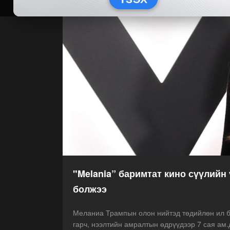
"Melania” баримтат кино сүүлийн
болжээ
Меланиа Трампын олон нийтэд төдийлөн ил б
гарч, нээлтийн амралтын өдрүүдээр 7 сая ам