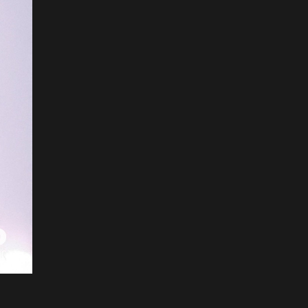
ФОТО: Тажикистан Улсын
Ерөнхийлөгчийн айлчлал
эхэллээ
2026-07-21
"Улсын цолд хүрсэн
бөхчүүдээс допинг
илрээгүй, аймгийн цолтой
нэг бөхөөс илэрсэн гэх
имэйл ирсэн"
2026-07-21
Засгийн газрын
хуралдаанаас гарсан
шийдвэрийг танилцуулж
байна
2026-07-21
Тажикистан Улсын
Ерөнхийлөгч Эмомали
Рахмоныг угтан авлаа
2026-07-21
Н.Учрал: Аль замуудыг