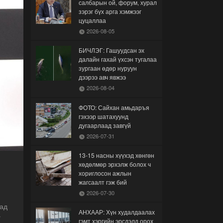
салбарын ой, форум, хурал
зэрэг бүх арга хэмжээг
цуцаллаа
2026-08-05
БИЧЛЭГ: Гашуудсан эх
далайн гахай үхсэн тугалаа
зургаан өдөр нуруун
дээрээ авч явжээ
2026-08-04
ФОТО: Сайхан амьдаръя
гэхээр шатахуунд
дугаарлаад завгүй
2026-07-31
13-15 насны хүүхэд хөнгөн
хөдөлмөр эрхэлж болох ч
хориглосон ажлын
жагсаалт гэж бий
2026-07-30
дад
АНХААР: Хүн худалдаалах
г
гэмт хэргийн эрсдэлд орох