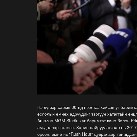
Нэгдүгээр сарын 30-нд нээлтээ хийсэн уг баримт
ёслолын өмнөх өдрүүдийг тэргүүн хатагтайн өнцг
Amazon MGM Studios уг баримтат кино болон Pri
ам.доллар төлжээ. Харин найруулагчаар нь 2017 
орсон, өмнө нь “Rush Hour” цувралаар танигдса