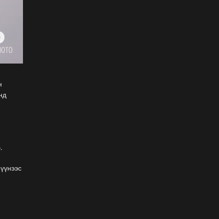
Наадмын нээлтийн Playlist
2026-07-11
Б.Бадар-Ууган: Уяач үзүүр
дээр ганц л тэсэрнэ шүү,
сайн бариад яваарай гэж
н
захисан
нд
2026-07-11
ХОЁРЫН ДАВАА:
Г.Эрхэмбаяр, О.Хангай,
Ц.Бямба-Отгон нар давлаа
.
2026-07-11
 үүнээс