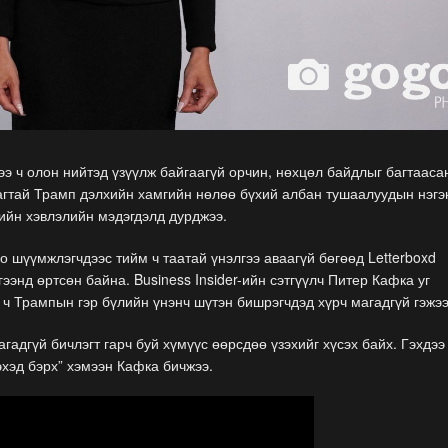
зээ ч олон нийтэд үзүүлж байгаагүй орчин, нөхцөл байдлыг багтааса
агтай Трамп дэлхийн хамгийн нөлөө бүхий албан тушаалуудын нэгэ
ийн хэвлэлийн мэдэгдэлд дурджээ.
о шүүмжлэгчдээс тийм ч таатай үнэлгээ аваагүй бөгөөд Letterboxd
энд өртсөн байна. Business Insider-ийн сэтгүүлч Питер Кафка уг
 ч Трампын гэр бүлийн үнэнч шүтэн бишрэгчдэд хүрч магадгүй гэжээ
адгүй бичлэгт гарч буй хүмүүс өөрсдөө үзэхийг хүсэх байх. Гэхдээ
эхэд бэрх” хэмээн Кафка бичжээ.