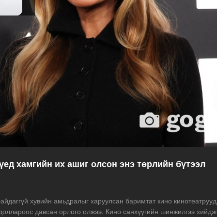
 үед хамгийн их ашиг олсон энэ төрлийн бүтээл
айдаггүй хувийн амьдралыг харуулсан баримтат кино кинотеатруу
.доллароос давсан орлого олжээ. Кино санхүүгийн шинжилгээ хийдэ