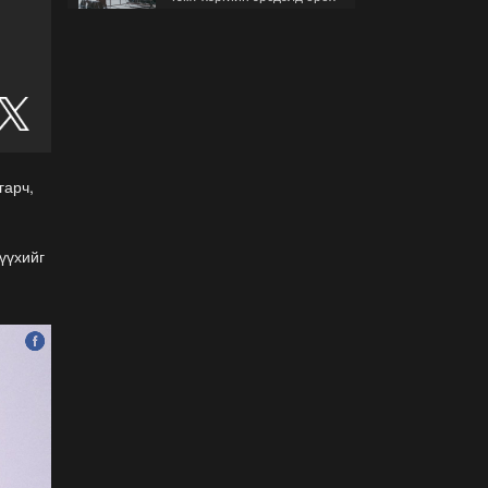
гэж буйгаа хэрхэн мэдэх
вэ?
2026-07-30
Б.Найдалаа: Бид хүссэн
хүсээгүй зах зээлийн
тариф руу орно, тэр нь
одоогийнхоос өндөр байна
2026-07-26
гарч,
Орон нутгийн зам
ашигласны төлбөрийг
үүхийг
1000-aaс 5000 төгрөг
болгож нэмлээ
2026-07-22
С.Амарсайхан:
Фэйсбүүкээр ангийн групп
чат нээдэг, үүгээр
даалгавраа өгдгийг
зогсоож, хаана
2026-07-21