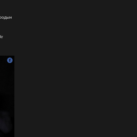
хэзээнээс хаахаа 08.01
гэхэд нийслэлчүүдэд
мэдээлээрэй
тоодын
2026-07-20
Цомоо өргөж, ялалтаа
йг
тэмдэглэх аваргуудын
дэргэдээс Трамп холдохыг
хүссэнгүй
2026-07-20
ФОТО: Хөл бөмбөгийн
ДАШТ-д анх удаа зохион
байгуулсан завсарлагааны
шоу тоглолтоос
2026-07-20
ФОТО: Дэлхийн хошой
аварга Испани аваргын
цомоо өргөлөө
2026-07-20
У.Хүрэлсүх: Наадмаа