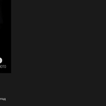
ёслол төгөлдөр, ерөөл
бэлгэдэл дүүрэн, хийморь
золбоо өөдөө тэгш дүүрэн
сайхан тэмдэглэлээ
2026-07-13
ФОТО: Сэлэнгэ нутгийн хүү
Даян Аварга Б.Орхонбаяр
2026-07-13
ФОТО: Дархан аварга
Н.Батсуурь элэг бүсээ
тайлж наадамчин олноор
уухайлуулсан агшин
2026-07-12
ФОТО: Үзэгчдийг суудлаас
нь өндөлзүүлсэн наймын
давааны сүүлийн
барилдаан
2026-07-12
лтад
ФОТО: Нэг дугаартай