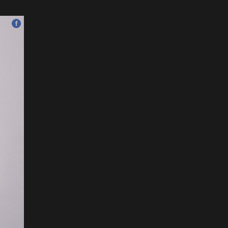
унаачтай даага НЭГД
орлоо
2026-07-12
ФОТО: Бяцхан наадамчид
2026-07-12
Б.Айболат: Хүүхдүүд
моринд дайруулсан,
өшиглүүлсэн дуудлага
бүртгэгдэж байна
2026-07-11
ФОТО: Д.Баярбаатарын
найруулсан НААДМЫН
НЭЭЛТ
2026-07-11
Уралдаанч хүүхдүүдээс 30
орчим станц, дуслын
тариур хураалаа
2026-07-11