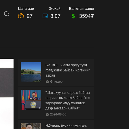
Цаг агаар
Зурхай
Валютын ханш
27
8.07
$
|
3594₮
БИЧЛЭГ: Завьт эргүүлүүд
голд живж байсан иргэнийг
аврав
Өчигдөр
"Шатахууныг олдож байгаа
газраас нь л авч байна. Үнэ
тарифаас илүү хангамж
дээр анхаарч байна"
2026-08-05
Н.Учрал: Бүсийн чуулган,