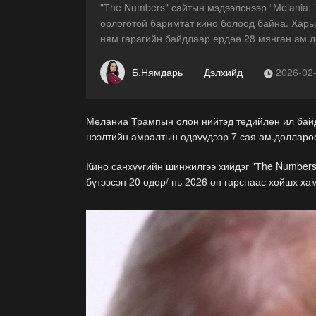
"Тhe Numbers" сайтын мэдээлснээр “Melania: 
орлоготой баримтат кино болоод байна. Харьцу
ням гарагийн байдлаар ердөө 28 мянган ам.д
Б.Нямдарь
Дэлхийд
2026-02
Меланиа Трампын олон нийтэд төдийлөн ил байд
нээлтийн амралтын өдрүүдээр 7 сая ам.доллароо
Кино санхүүгийн шинжилгээ хийдэг "Тhe Numbers"
бүтээсэн 20 өдөр/ нь 2026 он гарснаас хойшх ха