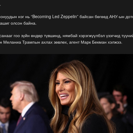
.
онуудын нэг нь “Becoming Led Zeppelin” байсан бөгөөд АНУ-ын до
 ашиг олсон байна.
анааг гоо зүйн өндөр түвшинд, нямбай хэрэгжүүлбэл үзэгчид түүни
эн Меланиа Трампын ахлах зөвлөх, агент Марк Бекман хэлжээ.