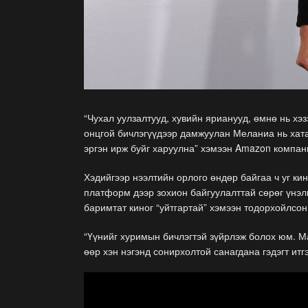
“Чухал уулзалтууд, хувийн ярианууд, өмнө нь хэ
онцгой бичлэгүүдээр дамжуулан Меланиа нь хат
эргэн ирж буйг харуулна” хэмээн Amazon компан
Хэдийгээр нээлтийн орлого өндөр байгаа ч уг кин
платформ дээр зохион байгуулалттай сөрөг үнэлгэ
баримтат киног “уйтгартай” хэмээн тодорхойлсон
“Үүнийг хуримын бичлэгтэй зүйрлэж болох юм. Маг
өөр хэн нэгэнд сонирхолтой санагдана гэдэгт итг