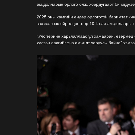
ам.долларын орлого олж, хоёрдугаарт бичигджээ
2025 оны хамгийн өндөр орлоготой баримтат кин
зах зээлээс ойролцоогоор 10.4 сая ам.долларын
“Улс төрийн харьяаллаас үл хамааран, өвөрмөц с
хүлээн авдгийг энэ амжилт харуулж байна” хэмэ