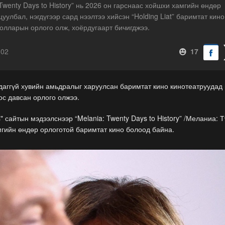
Twenty Days to History” нь 2026 он гарснаас хойшхи хамгийн өндөр
улбал, нэгдүгээр сард нээлтээ хийсэн “Holding Liat” баримтат кино
олларын орлого олж, хоёрдугаарт бичигджээ.
-02
17
аггүй хувийн амьдралыг харуулсан баримтат кино кинотеатруудад 
с давсан орлого олжээ.
 сайтын мэдээлснээр “Melania: Twenty Days to History” /Меланиа: Т
мгийн өндөр орлоготой баримтат кино болоод байна.