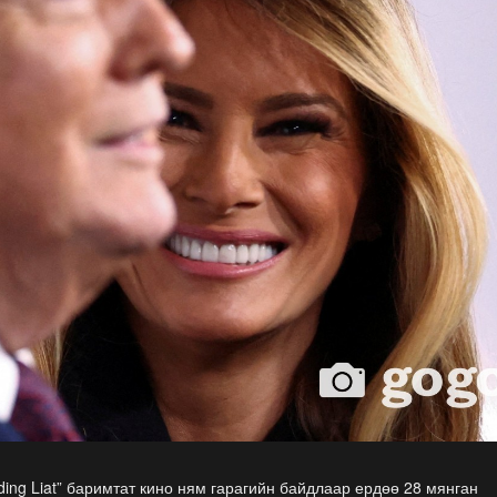
lding Liat” баримтат кино ням гарагийн байдлаар ердөө 28 мянган