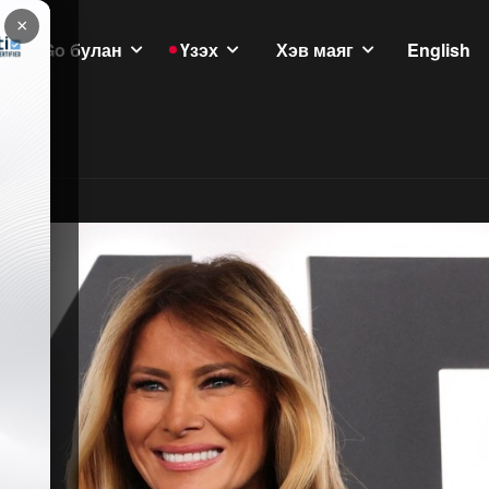
×
GoGo булан
Үзэх
Хэв маяг
English
үлэмж