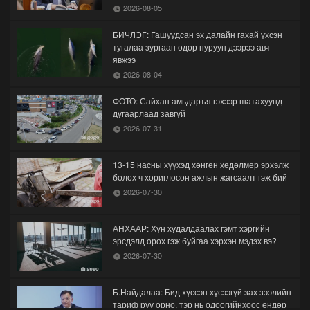
2026-08-05
БИЧЛЭГ: Гашуудсан эх далайн гахай үхсэн
тугалаа зургаан өдөр нуруун дээрээ авч
явжээ
2026-08-04
ФОТО: Сайхан амьдаръя гэхээр шатахуунд
дугаарлаад завгүй
2026-07-31
13-15 насны хүүхэд хөнгөн хөдөлмөр эрхэлж
болох ч хориглосон ажлын жагсаалт гэж бий
2026-07-30
АНХААР: Хүн худалдаалах гэмт хэргийн
эрсдэлд орох гэж буйгаа хэрхэн мэдэх вэ?
2026-07-30
Б.Найдалаа: Бид хүссэн хүсээгүй зах зээлийн
тариф руу орно, тэр нь одоогийнхоос өндөр