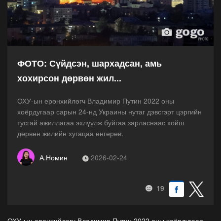
ФОТО: Сүйдсэн, шархадсан, амь
хохирсон дөрвөн жил...
ОХУ-ын ерөнхийлөгч Владимир Путин 2022 оны
хоёрдугаар сарын 24-нд Украины нутаг дэвсгэрт цэргийн
тусгай ажиллагаа эхлүүлж буйгаа зарласнаас хойш
дөрвөн жилийн хугацаа өнгөрөв.
А.Номин
2026-02-24
19
ОХУ-ын ерөнхийлөгч Владимир Путин 2022 оны хоёрдугаар