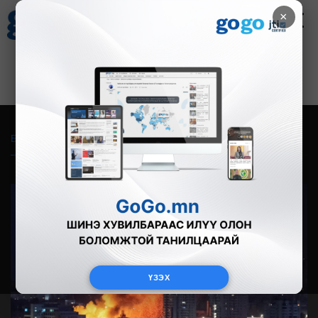
×
Цаг агаар
Зурхай
Валютын ханш
27
8.07
$
3594₮
Бүгд
Live
Фото
Видео
Зурган өгүүлэмж
ҮЗЭХ