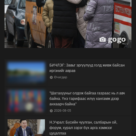
БИЧЛЭГ: Завьт эргүүлүүд голд живж байсан
иргэнийг аврав
Өчигдөр
"Шатахууныг олдож байгаа газраас нь л авч
байна. Үнэ тарифаас илүү хангамж дээр
анхаарч байна"
2026-08-05
Н.Учрал: Бүсийн чуулган, салбарын ой,
форум, хурал зэрэг бүх арга хэмжээг
цуцаллаа