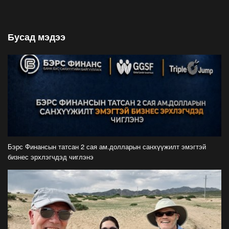
байна
2026-07-26
Бусад мэдээ
Орон нутгийн зам ашигласны төлбөрийг
1000-aaс 5000 төгрөг болгож нэмлээ
2026-07-22
С.Амарсайхан: Фэйсбүүкээр ангийн групп чат
нээдэг, үүгээр даалгавраа өгдгийг зогсоож,
хаана
2026-07-21
ФОТО: Тажикистан Улсын Ерөнхийлөгчийн
айлчлал эхэллээ
Бэрс Финансын татсан 2 сая ам.долларын санхүүжилт эмэгтэй
2026-07-21
бизнес эрхлэгчдэд чиглэнэ
"Улсын цолд хүрсэн бөхчүүдээс допинг
илрээгүй, аймгийн цолтой нэг бөхөөс илэрсэн
гэх имэйл ирсэн"
2026-07-21
Засгийн газрын хуралдаанаас гарсан