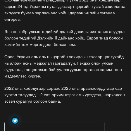
сарын 24-нд Украины нутаг дэвсгэрт цэргийн тусгай ажиллагаа
эхлүүлж буйгаа зарласнаас хойш дөрвөн жилийн хугацаа
өнгөрөв.
Энэ нь хоёр улсын төдийгүй дэлхий дахины чих тавих асуудал
болсон төдийгүй Дэлхийн II дайнаас хойш Европ тивд болсон
хамгийн том мөргөлдөөн болсон юм.
Орос, Украин аль аль нь цэргийн хохирлын талаар цаг тухайд
нь албан ёсны мэдээлэл гаргадаггүй. Гэхдээ олон улсын
судалгаа, тооцооллын байгууллагуудын гаргасан зарим тоон
мэдээллээс хүргэе.
2022 оны хоёрдугаар сараас 2025 оны арванхоёрдугаар сар
хүртэл талуудад 1.2 сая орчим цэрэг амь үрэгдсэн, шархадсан
эсвэл сураггүй болсон байна.