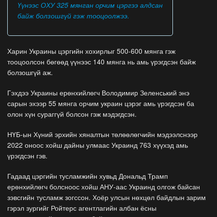
Үүнээс ОХУ 325 мянган орчим цэргээ алдсан
байж болзошгүй гэж тооцоолжээ.
Харин Украины цэргийн хохирлыг 500-600 мянга гэж
тооцоолсон бөгөөд үүнээс 140 мянга нь амь үрэгдсэн байж
болзошгүй аж.
Гэхдээ Украины ерөнхийлөгч Володимир Зеленський энэ
сарын эхээр 55 мянга орчим украин цэрэг амь үрэгдсэн ба
олон хүн сураггүй болсон гэж мэдэгдсэн.
НҮБ-ын Хүний эрхийн хяналтын төлөөлөгчийн мэдээлснээр
2022 оноос хойш дайны улмаас Украинд 763 хүүхэд амь
үрэгдсэн гэв.
Гадаад цэргийн тусламжийн хувьд Дональд Трамп
ерөнхийлөгч болсноос хойш АНУ-аас Украинд олгож байсан
зэвсгийн тусламж зогссон. Хоёр улсын нөхцөл байдлын зарим
гэрэл зургийг Ройтерс агентлагийн албан ёсны