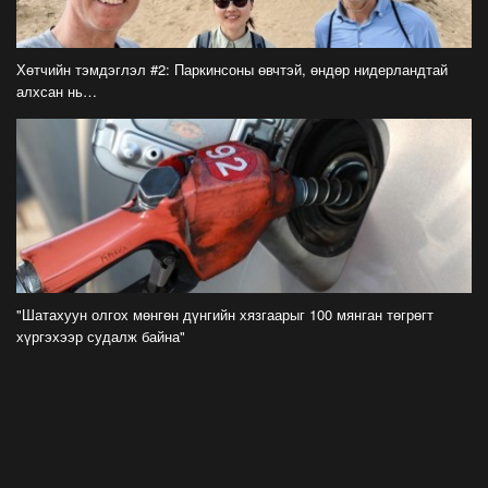
шийдвэрийг танилцуулж байна
2026-07-21
Хөтчийн тэмдэглэл #2: Паркинсоны өвчтэй, өндөр нидерландтай
алхсан нь…
Тажикистан Улсын Ерөнхийлөгч Эмомали
Рахмоныг угтан авлаа
2026-07-21
Н.Учрал: Аль замуудыг хэзээнээс хаахаа
08.01 гэхэд нийслэлчүүдэд мэдээлээрэй
2026-07-20
Цомоо өргөж, ялалтаа тэмдэглэх аваргуудын
"Шатахуун олгох мөнгөн дүнгийн хязгаарыг 100 мянган төгрөгт
дэргэдээс Трамп холдохыг хүссэнгүй
хүргэхээр судалж байна"
2026-07-20
ФОТО: Хөл бөмбөгийн ДАШТ-д анх удаа
зохион байгуулсан завсарлагааны шоу
тоглолтоос
2026-07-20