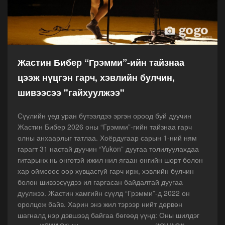
Жастин Бибер “Грэмми”-ийн тайзнаа
цээж нүцгэн гарч, хэвлийн булчин,
шивээсээ "гайхуулжээ"
Сүүлийн үед уран бүтээлдээ эргэн ороод буй дуучин
Жастин Бибер 2026 оны “Грэмми”-гийн тайзнаа гарч
олны анхаарлыг татлаа. Хоёрдугаар сарын 1-ний ням
гарагт 31 настай дуучин “Yukon” дуугаа толилуулахдаа
гитарынх нь өнгөтэй ижил нил ягаан өнгийн шорт болон
хар оймсоос өөр хувцасгүй гарч ирж, хэвлийн булчин
болон шивээсүүдээ ил гаргасан байдалтай дуугаа
дуулжээ. Жастин хамгийн сүүлд “Грэмми”-д 2022 он
оролцож байв. Харин энэ жил тэрээр нийт дөрвөн
шагналд нэр дэвшээд байгаа бөгөөд үүнд: Оны шилдэг