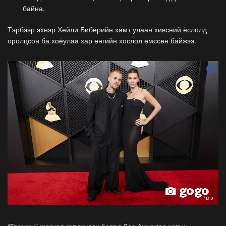
байна.
Тэрбээр эхнэр Хейли Биберийн хамт улаан хивсний ёслолд
оролцсон ба хоёулаа хар өнгийн хослол өмссөн байжээ.