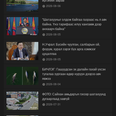
иргэнийг аврав
2026-08-06
"Шатахууныг олдож байгаа газраас нь л авч
байна. Үнэ тарифаас илүү хангамж дээр
анхаарч байна"
2026-08-05
Н.Учрал: Бүсийн чуулган, салбарын ой,
форум, хурал зэрэг бүх арга хэмжээг
цуцаллаа
2026-08-05
БИЧЛЭГ: Гашуудсан эх далайн гахай үхсэн
тугалаа зургаан өдөр нуруун дээрээ авч
явжээ
2026-08-04
ФОТО: Сайхан амьдаръя гэхээр шатахуунд
дугаарлаад завгүй
2026-07-31