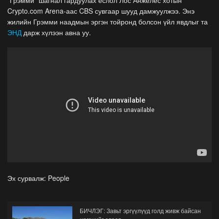
“Грэмми” шагнал гардуулах ёслол Лос Анжелес хотын
Crypto.com Arena-аас CBS сувгаар шууд дамжуулжээ. Энэ
жилийн Грэмми наадмын эргэн тойронд болсон үйл явдлыг та
ЭНД
дарж хүлээн авна уу.
Эх сурвалж: People
БИЧЛЭГ: Завьт эргүүлүүд голд живж байсан