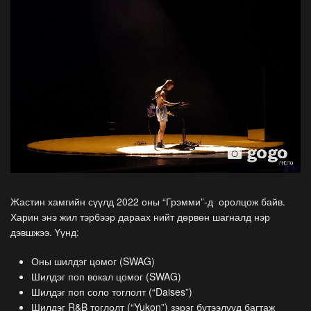
Жастин хамгийн сүүлд 2022 оны “Грэмми”-д оролцож байв.
Харин энэ жил тэрбээр дараах нийт дөрвөн шагналд нэр
дэвшжээ. Үүнд:
Оны шилдэг цомог (SWAG)
Шилдэг поп вокал цомог (SWAG)
Шилдэг поп соло тоглолт (“Daises”)
Шилдэг R&B тоглолт (“Yukon”) зэрэг бүтээлүүд багтаж