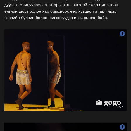
дуугаа толилуулахдаа гитарынх нь өнгөтэй ижил нил ягаан
өнгийн шорт болон хар оймсноос өөр хувцасгүй гарч ирж,
хэвлийн булчин болон шивээсүүдээ ил гаргасан байв.