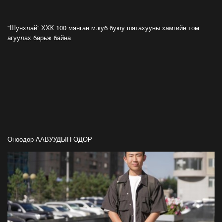
ФОТО: Тажикистан Улсын Ерөнхийлөгчийн
айлчлал эхэллээ
"Шунхлай” ХХК 100 мянган м.куб буюу шатахууны хамгийн том
2026-07-21
агуулах барьж байна
"Улсын цолд хүрсэн бөхчүүдээс допинг
илрээгүй, аймгийн цолтой нэг бөхөөс илэрсэн
гэх имэйл ирсэн"
2026-07-21
Засгийн газрын хуралдаанаас гарсан
шийдвэрийг танилцуулж байна
2026-07-21
Өнөөдөр ААВУУДЫН ӨДӨР
Тажикистан Улсын Ерөнхийлөгч Эмомали
Рахмоныг угтан авлаа
2026-07-21
Н.Учрал: Аль замуудыг хэзээнээс хаахаа
08.01 гэхэд нийслэлчүүдэд мэдээлээрэй
2026-07-20