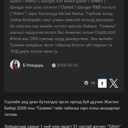
цомог (*SWAG*) Шилдэг поп вокал цомог (*SWAG*)
Шилдэг поп соло тоглолт (“Daises”) Шилдэг R&B тоглолт
(“Yukon”) зэрэг бүтээлүүд багтаж байна. Тэрбээр эхнэр
Хейли Биберийн хамт улаан хивсний ёслолд оролцсон
ба хоёулаа хар өнгийн хослол өмссөн байжээ. “Грэмми”
шагнал гардуулах ёслол Лос Анжелес хотын Crypto.com
Arena-аас CBS сувгаар шууд дамжуулжээ. Энэ жилийн
Грэмми наадмын эргэн тойронд болсон үйл явдлыг та
ЭНД дарж хүлээн авна уу.
Б.Нямдарь
2026-02-02
16
Сүүлийн үед уран бүтээлдээ эргэн ороод буй дуучин Жастин
Бибер 2026 оны “Грэмми”-гийн тайзнаа гарч олны анхаарлыг
татлаа.
Хоёрдугаар сарын 1-ний ням гарагт 31 настай дуучин “Yukon”