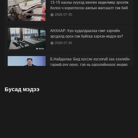
13-15 насны хүүхэд хөнгөн хөдөлмөр эрхэлж
болох ч хориглосон ажлын жагсаалт гэж бий
2026-07-30
АНХААР: Хүн худалдаалах гэмт хэргийн
эрсдэлд орох гэж буйгаа хэрхэн мэдэх вэ?
2026-07-30
Б.Найдалаа: Бид хүссэн хүсээгүй зах зээлийн
тариф руу орно, тэр нь одоогийнхоос өндөр
байна
2026-07-26
Бусад мэдээ
Орон нутгийн зам ашигласны төлбөрийг
1000-aaс 5000 төгрөг болгож нэмлээ
2026-07-22
С.Амарсайхан: Фэйсбүүкээр ангийн групп чат
нээдэг, үүгээр даалгавраа өгдгийг зогсоож,
хаана
2026-07-21