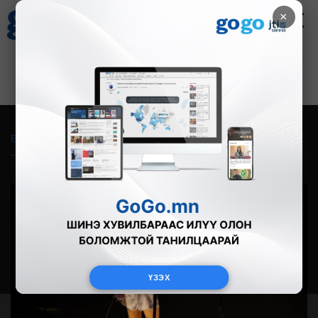
×
Цаг агаар
Зурхай
Валютын ханш
21
8.09
$
3594₮
Бүгд
Live
Фото
Видео
Зурган өгүүлэмж
ҮЗЭХ