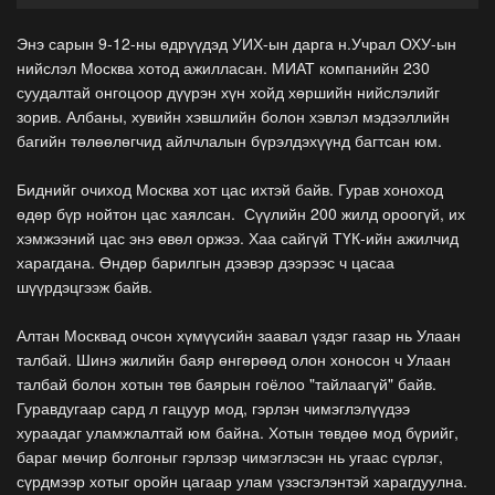
Энэ сарын 9-12-ны өдрүүдэд УИХ-ын дарга н.Учрал ОХУ-ын
нийслэл Москва хотод ажилласан. МИАТ компанийн 230
суудалтай онгоцоор дүүрэн хүн хойд хөршийн нийслэлийг
зорив. Албаны, хувийн хэвшлийн болон хэвлэл мэдээллийн
багийн төлөөлөгчид айлчлалын бүрэлдэхүүнд багтсан юм.
Биднийг очиход Москва хот цас ихтэй байв. Гурав хоноход
өдөр бүр нойтон цас хаялсан. Сүүлийн 200 жилд ороогүй, их
хэмжээний цас энэ өвөл оржээ. Хаа сайгүй ТҮК-ийн ажилчид
харагдана. Өндөр барилгын дээвэр дээрээс ч цасаа
шүүрдэцгээж байв.
Алтан Москвад очсон хүмүүсийн заавал үздэг газар нь Улаан
талбай. Шинэ жилийн баяр өнгөрөөд олон хоносон ч Улаан
талбай болон хотын төв баярын гоёлоо "тайлаагүй" байв.
Гуравдугаар сард л гацуур мод, гэрлэн чимэглэлүүдээ
хураадаг уламжлалтай юм байна. Хотын төвдөө мод бүрийг,
бараг мөчир болгоныг гэрлээр чимэглэсэн нь угаас сүрлэг,
сүрдмээр хотыг оройн цагаар улам үзэсгэлэнтэй харагдуулна.