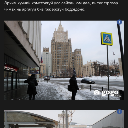
Эрчим хүчний хомстолгүй улс сайхан юм даа, ингэж гэрлээр
чимэх нь аргагүй биз гэж эрхгүй бодогдоно.