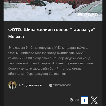
ФОТО: Шинэ жилийн гоёлоо "тайлаагүй"
Москва
Энэ сарын 9-12-ны өдрүүдэд УИХ-ын дарга н.Учрал
ОХУ-ын нийслэл Москва хотод ажилласан. МИАТ
компанийн 230 суудалтай онгоцоор дүүрэн хүн хойд
хөршийн нийслэлийг зорив. Албаны, хувийн хэвшлийн
болон хэвлэл мэдээллийн багийн төлөөлөгчид
айлчлалын бүрэлдэхүүнд багтсан юм.
Б.Эрдэнэчимэг
2026-02-22
79