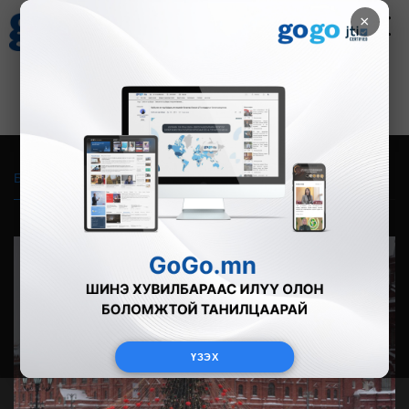
×
Цаг агаар
Зурхай
Валютын ханш
17
8.10
$
3593₮
Бүгд
Live
Фото
Видео
Зурган өгүүлэмж
ҮЗЭХ