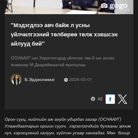
"Мэдэгдлээ авч байж л усны
үйлчилгээний төлбөрөө төлж хэвшсэн
айлууд бий"
ОСНААУГ-ын Хэрэглэгчдэд үйлчлэх төв-2-ын ахлах
инженер М.Даариймаатай ярилцлаа.
Б.Эрдэнэчимэг
2026-03-01
42
Орон сууц, нийтийн аж ахуйн удирдах газар (ОСНААУГ)
Улаанбаатарын оршин суугч, хэрэглэгчдийг дулааны эрчим
хүч, хэрэгцээний халуун, хүйтэн усаар хангадаг. Мөн бохир