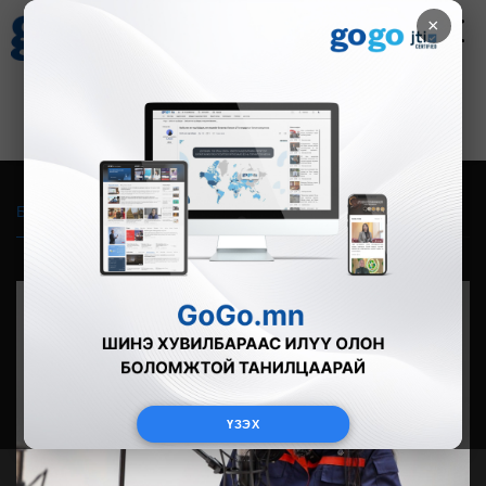
×
Цаг агаар
Зурхай
Валютын ханш
28
8.06
$
3594₮
Бүгд
Live
Фото
Видео
Зурган өгүүлэмж
ҮЗЭХ