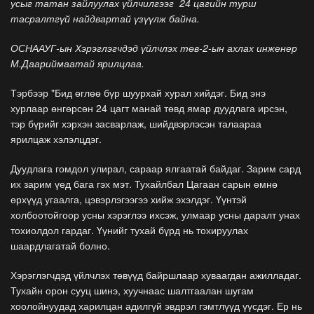
усыг татан зайлуулах үйлчилгээг 24 цагийн турш
тасралтгүй найдвартай үзүүлж байна.
ОСНААУГ-ын Хэрэглэгчдэд үйлчлэх төв-2-ын ахлах инженер
М.Даариймаатай ярилцлаа.
Тэрбээр "Бид өглөө бүр шуурхай хурал хийдэг. Бид энэ
хурлаар өнгөрсөн 24 цагт манай төвд ямар дуудлага ирсэн,
тэр бүрийг хэрхэн засварлаж, шийдвэрлэсэн талаараа
ярилцаж хэлэлцдэг.
Дуудлага гомдол улирал, сараар ялгаатай байдаг. Зарим сард
их зарим үед бага гэх мэт. Тухайлбал Цагаан сарын өмнө
өрхүүд угаалга, цэвэрлэгээгээ хийж эхэлдэг. Үүнтэй
холбоотойгоор усны хэрэглээ ихсэж, улмаар усны даралт унах
тохиолдол гардаг. Үүнийг тухай бүрд нь тохируулах
шаардлагатай болно.
Хэрэглэгчдэд үйлчлэх төвүүд байршлаар хуваагдан ажилладаг.
Тухайн орон сууц шинэ, хуучнаас шалтгаалан шугам
хоолойнуудад харилцан адилгүй эвдрэл гэмтлүүд үүсдэг. Ер нь