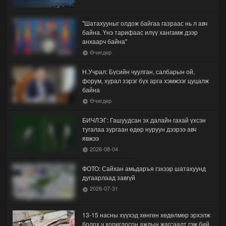
"Шатахууныг олдож байгаа газраас нь л авч
байна. Үнэ тарифаас илүү хангамж дээр
анхаарч байна"
Өчигдөр
Н.Учрал: Бүсийн чуулган, салбарын ой,
форум, хурал зэрэг бүх арга хэмжээг цуцалж
байна
Өчигдөр
БИЧЛЭГ: Гашуудсан эх далайн гахай үхсэн
тугалаа зургаан өдөр нуруун дээрээ авч
явжээ
2026-08-04
ФОТО: Сайхан амьдаръя гэхээр шатахуунд
дугаарлаад завгүй
2026-07-31
13-15 насны хүүхэд хөнгөн хөдөлмөр эрхэлж
болох ч хориглосон ажлын жагсаалт гэж бий