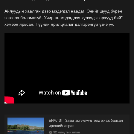
Айлуудын хаалган дээр мэдэгдэл наадаг. Энийг шууд бүрэн
зогсоох боломжгүй. Учир нь мэдэгдлээ хүлээдэг өрхүүд бий"
хэмээн ярьсан. Түүний ярилцлагыг дэлгэрэнгүй үзнэ үү.
БИЧЛЭГ: Завьт эргүүлүүд голд живж байсан
иргэнийг аврав
32 минутын өмнө