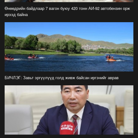
айлчлал эхэллээ
Өнөөдрийн байдлаар 7 вагон буюу 420 тонн АИ-92 автобензин орж
2026-07-21
ирээд байна
"Улсын цолд хүрсэн бөхчүүдээс допинг
илрээгүй, аймгийн цолтой нэг бөхөөс илэрсэн
гэх имэйл ирсэн"
2026-07-21
Засгийн газрын хуралдаанаас гарсан
шийдвэрийг танилцуулж байна
2026-07-21
БИЧЛЭГ: Завьт эргүүлүүд голд живж байсан иргэнийг аврав
Тажикистан Улсын Ерөнхийлөгч Эмомали
Рахмоныг угтан авлаа
2026-07-21
Н.Учрал: Аль замуудыг хэзээнээс хаахаа
08.01 гэхэд нийслэлчүүдэд мэдээлээрэй
2026-07-20