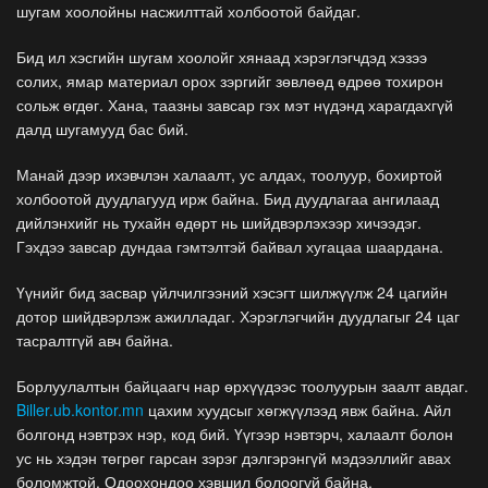
шугам хоолойны насжилттай холбоотой байдаг.
Бид ил хэсгийн шугам хоолойг хянаад хэрэглэгчдэд хэзээ
солих, ямар материал орох зэргийг зөвлөөд өдрөө тохирон
сольж өгдөг. Хана, таазны завсар гэх мэт нүдэнд харагдахгүй
далд шугамууд бас бий.
Манай дээр ихэвчлэн халаалт, ус алдах, тоолуур, бохиртой
холбоотой дуудлагууд ирж байна. Бид дуудлагаа ангилаад
дийлэнхийг нь тухайн өдөрт нь шийдвэрлэхээр хичээдэг.
Гэхдээ завсар дундаа гэмтэлтэй байвал хугацаа шаардана.
Үүнийг бид засвар үйлчилгээний хэсэгт шилжүүлж 24 цагийн
дотор шийдвэрлэж ажилладаг. Хэрэглэгчийн дуудлагыг 24 цаг
тасралтгүй авч байна.
Борлуулалтын байцаагч нар өрхүүдээс тоолуурын заалт авдаг.
Biller.ub.kontor.mn
цахим хуудсыг хөгжүүлээд явж байна. Айл
болгонд нэвтрэх нэр, код бий. Үүгээр нэвтэрч, халаалт болон
ус нь хэдэн төгрөг гарсан зэрэг дэлгэрэнгүй мэдээллийг авах
боломжтой. Одоохондоо хэвшил болоогүй байна.