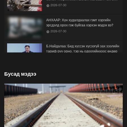
2026-07-30
АНХААР: Хүн худалдаалах гэмт хэргийн
эрсдэлд орох гэж буйгаа хэрхэн мэдэх вэ?
2026-07-30
Б.Найдалаа: Бид хүссэн хүсээгүй зах зээлийн
тариф руу орно, тэр нь одоогийнхоос өндөр
байна
2026-07-26
Бусад мэдээ
Орон нутгийн зам ашигласны төлбөрийг
1000-aaс 5000 төгрөг болгож нэмлээ
2026-07-22
С.Амарсайхан: Фэйсбүүкээр ангийн групп чат
нээдэг, үүгээр даалгавраа өгдгийг зогсоож,
хаана
2026-07-21
ФОТО: Тажикистан Улсын Ерөнхийлөгчийн