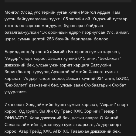
Монгол Улсад улс төрийн ууган хүчин Монгол Ардын Нам
үүсэн байгуулагдсаны түүхт 105 жилийн ой, Үндэсний тусгаар
тогтнолоо сэргээн мандуулж, бүрэн эрхт байдлаа
баталгаажуулсан "Эх орончдын өдөр"-т зориулсан Улс, аймаг,
цэрэг, сумын цолтой 256 бөхийн барилдаан боллоо.
Барилдаанд Архангай аймгийн Батцэнгэл сумын харьяат,
"Алдар" спорт хороо, Зэвсэгт хүчний 013 анги, "Бөхбилэгт"
дэвжээний бөх, улсын үнэн зоригт харцага Батсүхийн
Зоригтбаатар түрүүлж, Архангай аймгийн Хашаат сумын
харьяат, "Алдар" спорт хороо, Зэвсэгт хүчний 034 анги, БХИС,
"Бөхбилэгт" дэвжээний бөх, улсын заан Сүхбаатарын Сүхбат
үзүүрлэлээ.
Их шөвөгт Ховд аймгийн Буянт сумын харьяат, "Аврагч" спорт
хороо, Од групп, Эм Жи Өү Транс ХХК, Зорчигч Тээвэр 1
ОНӨААТҮГ, Ховд дэвжээний бөх, улсын аварга О.Хангай,
Сэлэнгэ аймгийн Цагааннуур сумын харьяат, Алдар спорт
хороо, Атар Трейд ХХК, АПУ ХК, Таванхан дэвжээний бөх,