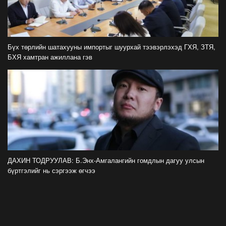
Засгийн газрын хуралдаанаас гарсан
шийдвэрийг танилцуулж байна
2026-07-21
Бүх төрлийн шатахууны импортыг шуурхай тээвэрлэхэд ГХЯ, ЗТЯ,
БХЯ хамтран ажиллана гэв
Тажикистан Улсын Ерөнхийлөгч Эмомали
Рахмоныг угтан авлаа
2026-07-21
Н.Учрал: Аль замуудыг хэзээнээс хаахаа
08.01 гэхэд нийслэлчүүдэд мэдээлээрэй
2026-07-20
Цомоо өргөж, ялалтаа тэмдэглэх аваргуудын
ДАХИН ТОДРУУЛАВ: Б.Энх-Амгалангийн гомдлын дагуу улсын
дэргэдээс Трамп холдохыг хүссэнгүй
бүртгэлийг нь сэргээж өгчээ
2026-07-20
ФОТО: Хөл бөмбөгийн ДАШТ-д анх удаа
зохион байгуулсан завсарлагааны шоу
тоглолтоос