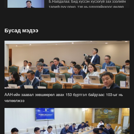
Б.Найдалаа: Бид хүссэн хүсээгүй зах зээлийн
тариф руу орно, тэр нь одоогийнхоос өндөр
байна
2026-07-26
Бусад мэдээ
Орон нутгийн зам ашигласны төлбөрийг
1000-aaс 5000 төгрөг болгож нэмлээ
2026-07-22
С.Амарсайхан: Фэйсбүүкээр ангийн групп чат
нээдэг, үүгээр даалгавраа өгдгийг зогсоож,
хаана
2026-07-21
ФОТО: Тажикистан Улсын Ерөнхийлөгчийн
айлчлал эхэллээ
ААН-ийн заавал зөвшөөрөл авах 153 бүртгэл байдгаас 103-ыг нь
2026-07-21
чөлөөлжээ
"Улсын цолд хүрсэн бөхчүүдээс допинг
илрээгүй, аймгийн цолтой нэг бөхөөс илэрсэн
гэх имэйл ирсэн"
2026-07-21