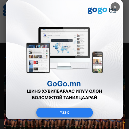
×
Цаг агаар
Зурхай
Валютын ханш
27
8.07
$
3594₮
Бүгд
Live
Фото
Видео
Зурган өгүүлэмж
ҮЗЭХ