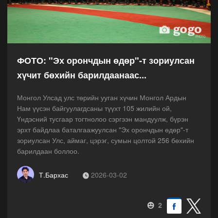
ФОТО: "Эх орончдын өдөр"-т зориулсан
хүчит бөхийн барилдаанаас...
Монгол Улсад улс төрийн ууган хүчин Монгол Ардын
Нам үүсэн байгуулагдсаны түүхт 105 жилийн ой,
Үндэсний тусгаар тогтнолоо сэргээн мандуулж, бүрэн
эрхт байдлаа баталгаажуулсан "Эх орончдын өдөр"-т
зориулсан Улс, аймаг, цэрэг, сумын цолтой 256 бөхийн
барилдаан боллоо.
Т.Бархас
2026-03-02
2