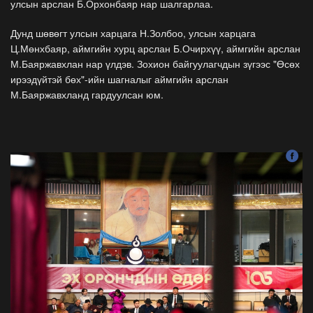
улсын арслан Б.Орхонбаяр нар шалгарлаа.
Дунд шөвөгт улсын харцага Н.Золбоо, улсын харцага
Ц.Мөнхбаяр, аймгийн хурц арслан Б.Очирхүү, аймгийн арслан
М.Баяржавхлан нар үлдэв. Зохион байгуулагчдын зүгээс "Өсөх
ирээдүйтэй бөх"-ийн шагналыг аймгийн арслан
М.Баяржавхланд гардуулсан юм.