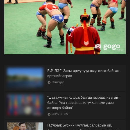
БИЧЛЭГ: Завьт эргүүлүүд голд живж байсан
иргэнийг аврав
Өчигдөр
"Шатахууныг олдож байгаа газраас нь л авч
байна. Үнэ тарифаас илүү хангамж дээр
анхаарч байна"
2026-08-05
Н.Учрал: Бүсийн чуулган, салбарын ой,