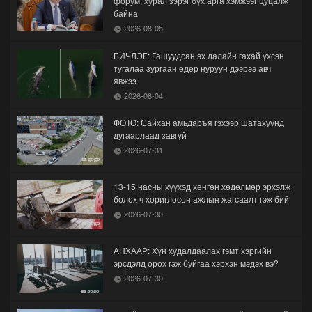
форум, хурал зэрэг бүх арга хэмжээг цуцалж
байна
2026-08-05
БИЧЛЭГ: Гашуудсан эх далайн гахай үхсэн
тугалаа зургаан өдөр нуруун дээрээ авч
явжээ
2026-08-04
ФОТО: Сайхан амьдаръя гэхээр шатахуунд
дугаарлаад завгүй
2026-07-31
13-15 насны хүүхэд хөнгөн хөдөлмөр эрхэлж
болох ч хориглосон ажлын жагсаалт гэж бий
2026-07-30
АНХААР: Хүн худалдаалах гэмт хэргийн
эрсдэлд орох гэж буйгаа хэрхэн мэдэх вэ?
2026-07-30