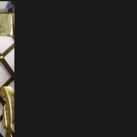
ФОТО: Тажикистан Улсын
Ерөнхийлөгчийн айлчлал
эхэллээ
2026-07-21
"Улсын цолд хүрсэн
бөхчүүдээс допинг
илрээгүй, аймгийн цолтой
нэг бөхөөс илэрсэн гэх
имэйл ирсэн"
2026-07-21
Засгийн газрын
хуралдаанаас гарсан
шийдвэрийг танилцуулж
байна
2026-07-21
Тажикистан Улсын
Ерөнхийлөгч Эмомали
Рахмоныг угтан авлаа
2026-07-21
Н.Учрал: Аль замуудыг