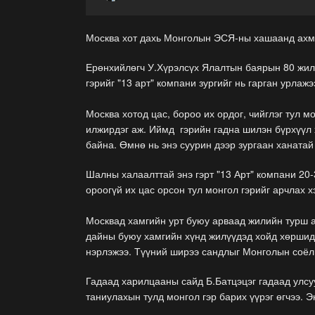
Москва хот дахь Монголын ЭСЯ-ны хашаанд ахма
Ерөнхийлөгч У.Хүрэлсүх Ялалтын баярын 80 жили
гэрийг "13 арт" компани зургийг нь гарган урлажэ
Москва хотод цас, бороо их ордог, чийглэг тул мо
илжирдэг аж. Иймд гэрийн гадна шилэн бүрхүүл
байна. Өмнө нь энэ суурин дээр зургаан ханат
Шалны халаалттай энэ гэрт "13 Арт" компани 20-
ороогүй их цас орсон тул монгол гэрийг арчлах 
Москвад хамгийн урт буюу арваад жилийн турш 
дайны буюу хамгийн хүнд жилүүдэд хойд хөршид
нэрлэжээ. Түүний ширээ сандлыг Монголын 
Гадаад харилцааны сайд Б.Батцэцэг гадаад улсу
таниулахын тулд монгол гэр барих үүрэг өгчээ.