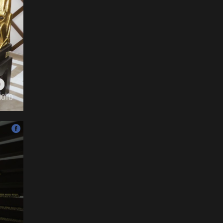
ёслол төгөлдөр, ерөөл
бэлгэдэл дүүрэн, хийморь
золбоо өөдөө тэгш дүүрэн
сайхан тэмдэглэлээ
2026-07-13
ФОТО: Сэлэнгэ нутгийн хүү
Даян Аварга Б.Орхонбаяр
2026-07-13
ФОТО: Дархан аварга
Н.Батсуурь элэг бүсээ
тайлж наадамчин олноор
уухайлуулсан агшин
2026-07-12
ФОТО: Үзэгчдийг суудлаас
нь өндөлзүүлсэн наймын
давааны сүүлийн
барилдаан
2026-07-12
ФОТО: Нэг дугаартай