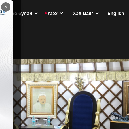
×
GoGo булан
Үзэх
Хэв маяг
English
үлэмж