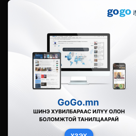
Мэдээ
Бүгд
Live
Фото
Видео
Зурган өгү
ҮЗЭХ