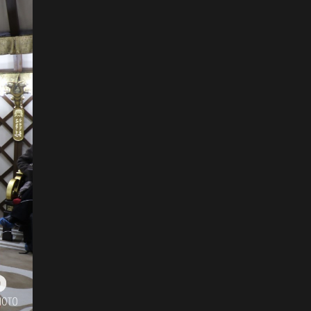
Наадмын нээлтийн Playlist
2026-07-11
Б.Бадар-Ууган: Уяач үзүүр
дээр ганц л тэсэрнэ шүү,
сайн бариад яваарай гэж
захисан
2026-07-11
ХОЁРЫН ДАВАА:
Г.Эрхэмбаяр, О.Хангай,
Ц.Бямба-Отгон нар давлаа
2026-07-11