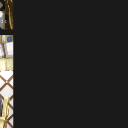
хэзээнээс хаахаа 08.01
гэхэд нийслэлчүүдэд
мэдээлээрэй
2026-07-20
Цомоо өргөж, ялалтаа
тэмдэглэх аваргуудын
дэргэдээс Трамп холдохыг
хүссэнгүй
2026-07-20
ФОТО: Хөл бөмбөгийн
ДАШТ-д анх удаа зохион
байгуулсан завсарлагааны
шоу тоглолтоос
2026-07-20
ФОТО: Дэлхийн хошой
аварга Испани аваргын
цомоо өргөлөө
2026-07-20
У.Хүрэлсүх: Наадмаа