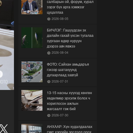
салбарын ой, форум, хурал
зэрэг бүх арга хэмжээг
цуцаллаа
2026-08-05
БИЧЛЭГ: Гашуудсан эх
далайн гахай үхсэн тугалаа
зургаан өдөр нуруун
дээрээ авч явжээ
2026-08-04
ФОТО: Сайхан амьдаръя
гэхээр шатахуунд
дугаарлаад завгүй
2026-07-31
13-15 насны хүүхэд хөнгөн
хөдөлмөр эрхэлж болох ч
хориглосон ажлын
жагсаалт гэж бий
2026-07-30
АНХААР: Хүн худалдаалах
гэмт хэргийн эрсдэлд орох