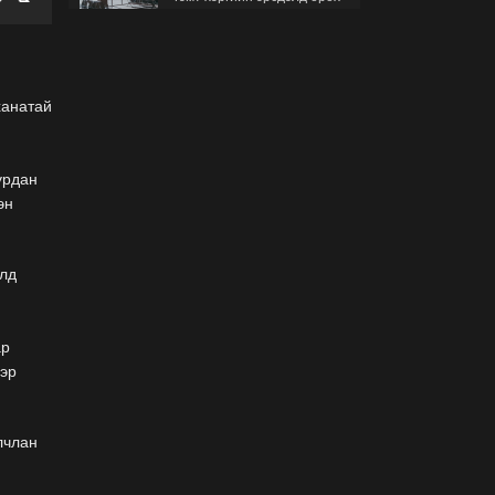
гэж буйгаа хэрхэн мэдэх
вэ?
2026-07-30
Б.Найдалаа: Бид хүссэн
ханатай
хүсээгүй зах зээлийн
тариф руу орно, тэр нь
одоогийнхоос өндөр байна
хурдан
2026-07-26
эн
Орон нутгийн зам
ашигласны төлбөрийг
1000-aaс 5000 төгрөг
илд
болгож нэмлээ
2026-07-22
ар
С.Амарсайхан:
ээр
Фэйсбүүкээр ангийн групп
чат нээдэг, үүгээр
даалгавраа өгдгийг
зогсоож, хаана
лчлан
2026-07-21