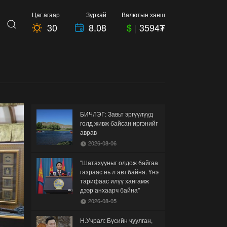
Цаг агаар
Зурхай
Валютын ханш
30
8.08
$
|
3594₮
БИЧЛЭГ: Завьт эргүүлүүд
голд живж байсан иргэнийг
аврав
2026-08-06
"Шатахууныг олдож байгаа
газраас нь л авч байна. Үнэ
тарифаас илүү хангамж
дээр анхаарч байна"
2026-08-05
Н.Учрал: Бүсийн чуулган,