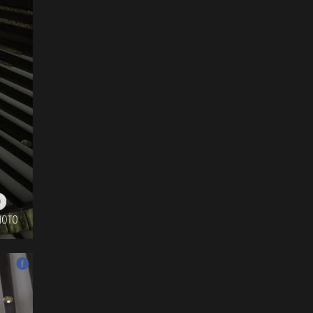
унаачтай даага НЭГД
орлоо
2026-07-12
ФОТО: Бяцхан наадамчид
2026-07-12
Б.Айболат: Хүүхдүүд
моринд дайруулсан,
өшиглүүлсэн дуудлага
бүртгэгдэж байна
2026-07-11
ФОТО: Д.Баярбаатарын
найруулсан НААДМЫН
НЭЭЛТ
2026-07-11
Уралдаанч хүүхдүүдээс 30
орчим станц, дуслын
тариур хураалаа
2026-07-11