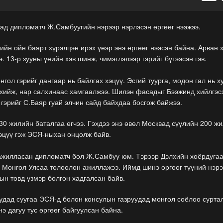
д дипломатч Ж.Самбуугийн нэрээр нэрлэсэн өргөөг нээжээ.
йн ойн баярт хүрэлцэн ирэх үеэр энэ өргөөг нээсэн байна. Арван 
э. 13-р зууны үеийн хэв шинж, чимэглэлээр гэрийг бүтээсэн гэв.
нгол гэрийг дангаар нь байлгах хэцүү. Эсгий туурга, модон гал нь 
 хийж, нар салхинаас хамгаалжээ. Шилэн фасадыг Бээжинд хийлгэс
ай гэрийг С.Баяр гуай элчин сайд байхдаа босгож байжээ.
30 жилийн баталгаа өгчээ. Гэхдээ энэ өвөл Москвад сүүлийн 200 ж
хэцүү гэж ЭСЯ-ныхан онцолж байв.
ажилласан дипломатч бол Ж.Самбуу юм. Тэрээр Дэлхийн хоёрдуга
 Монгол Улсаа төлөөлөн ажиллажээ. Иймд шинэ өргөөг түүний нэр
соёлын төвд үзмэр болгон хадгалсан байв.
удад суугаа ЭСЯ-д болон консулын газруудад монгол соёлоо сурта
 Энэ дагуу тус өргөөг байгуулсан байна.