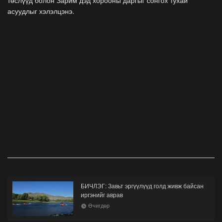
төслүүд болон Зарим дэд хорооны даргыг сонгох тухай
асуудлыг хэлэлцэнэ.
БИЧЛЭГ: Завьт эргүүлүүд голд живж байсан
иргэнийг аврав
Өчигдөр