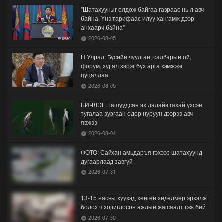
"Шатахууныг олдож байгаа газраас нь л авч
байна. Үнэ тарифаас илүү хангамж дээр
анхаарч байна"
2026-08-05
Н.Учрал: Бүсийн чуулган, салбарын ой,
форум, хурал зэрэг бүх арга хэмжээг
цуцаллаа
2026-08-05
БИЧЛЭГ: Гашуудсан эх далайн гахай үхсэн
тугалаа зургаан өдөр нуруун дээрээ авч
явжээ
2026-08-04
ФОТО: Сайхан амьдаръя гэхээр шатахуунд
дугаарлаад завгүй
2026-07-31
13-15 насны хүүхэд хөнгөн хөдөлмөр эрхэлж
болох ч хориглосон ажлын жагсаалт гэж бий
2026-07-30