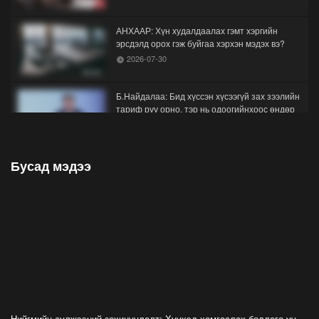
АНХААР: Хүн худалдаалах гэмт хэргийн
эрсдэлд орох гэж буйгаа хэрхэн мэдэх вэ?
2026-07-30
Б.Найдалаа: Бид хүссэн хүсээгүй зах зээлийн
тариф руу орно, тэр нь одоогийнхоос өндөр
байна
2026-07-26
Бусад мэдээ
Орон нутгийн зам ашигласны төлбөрийг
1000-aaс 5000 төгрөг болгож нэмлээ
2026-07-22
С.Амарсайхан: Фэйсбүүкээр ангийн групп чат
нээдэг, үүгээр даалгавраа өгдгийг зогсоож,
хаана
2026-07-21
ФОТО: Тажикистан Улсын Ерөнхийлөгчийн
айлчлал эхэллээ
Нийгмийн сүлжээний зохицуулалт: Хүүхэд хамгаалах бодлого уу,