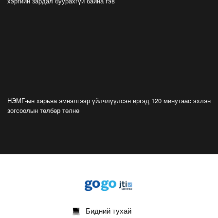
хэргийн зардал буурахгүй байна гэв
дэргэдээс Трамп холдохыг хүссэнгүй
2026-07-20
ФОТО: Хөл бөмбөгийн ДАШТ-д анх удаа
зохион байгуулсан завсарлагааны шоу
тоглолтоос
2026-07-20
ФОТО: Дэлхийн хошой аварга Испани
аваргын цомоо өргөлөө
НЭМГ-ын харьяа эмнэлгээр үйлчлүүлсэн иргэд 120 минутаас эхлэн
2026-07-20
зогсоолын төлбөр төлнө
У.Хүрэлсүх: Наадмаа ёслол төгөлдөр, ерөөл
бэлгэдэл дүүрэн, хийморь золбоо өөдөө тэгш
дүүрэн сайхан тэмдэглэлээ
2026-07-13
ФОТО: Сэлэнгэ нутгийн хүү Даян Аварга
Б.Орхонбаяр
2026-07-13
Бидний тухай