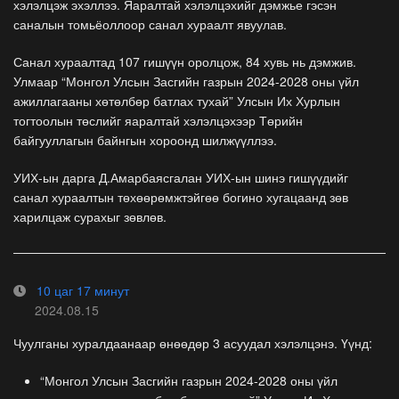
хэлэлцэж эхэллээ. Яаралтай хэлэлцэхийг дэмжье гэсэн
саналын томьёоллоор санал хураалт явуулав.
Санал хураалтад 107 гишүүн оролцож, 84 хувь нь дэмжив.
Улмаар “Монгол Улсын Засгийн газрын 2024-2028 оны үйл
ажиллагааны хөтөлбөр батлах тухай” Улсын Их Хурлын
тогтоолын төслийг яаралтай хэлэлцэхээр Төрийн
байгууллагын байнгын хороонд шилжүүллээ.
УИХ-ын дарга Д.Амарбаясгалан УИХ-ын шинэ гишүүдийг
санал хураалтын төхөөрөмжтэйгөө богино хугацаанд зөв
харилцаж сурахыг зөвлөв.
10 цаг 17 минут
2024.08.15
Чуулганы хуралдаанаар өнөөдөр 3 асуудал хэлэлцэнэ. Үүнд:
“Монгол Улсын Засгийн газрын 2024-2028 оны үйл