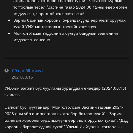
ажиллагааны хөтөлбөр батлах тухай” Улсын Их Хурлын
тогтоолын төсөл /Засгийн газар 2024.08.12-ны өдөр өргөн
мэдүүлсэн, яаралтай хэлэлцэх эсэх/
Зарим байнгын хорооны бүрэлдэхүүнд өөрчлөлт оруулах
тухай УИХ-ын тогтоолын төслийг хэлэлцэх
Монгол Улсын Үндэсний аюулгүй байдлын зөвлөлийн
мэдээлэл сонсоно.
09 цаг 59 минут
2024.08.15
УИХ-ын ээлжит бус чуулганы хуралдаан өнөөдөр (2024.08.15)
эхэллээ.
Ээлжит бус чуулганаар “Монгол Улсын Засгийн газрын 2024-
2028 оны үйл ажиллагааны хөтөлбөр батлах тухай”, “Зарим
Байнгын хорооны бүрэлдэхүүнд өөрчлөлт оруулах тухай”, “Дэд
хорооны бүрэлдэхүүний тухай” Улсын Их Хурлын тогтоолын