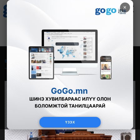
×
Цаг агаар
Зурхай
Валютын ханш
27
8.07
$
3594₮
Бүгд
Live
Фото
Видео
Зурган өгүүлэмж
ҮЗЭХ