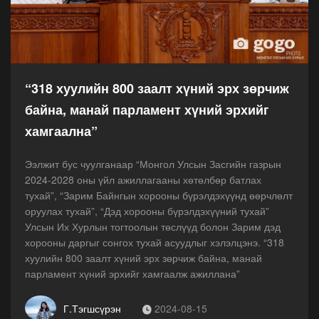
“318 хуулийн 800 заалт хүний эрх зөрчиж
байна, манай парламент хүний эрхийг
хамгаална”
Ээлжит бус чуулганаар “Монгол Улсын Засгийн газрын
2024-2028 оны үйл ажиллагааны хөтөлбөр батлах
тухай”, “Зарим Байнгын хорооны бүрэлдэхүүнд өөрчлөлт
оруулах тухай”, “Дэд хорооны бүрэлдэхүүний тухай”
Улсын Их Хурлын тогтоолын төслүүд болон Зарим дэд
хорооны даргыг сонгох тухай асуудлыг хэлэлцэнэ. “318
хуулийн 800 заалт хүний эрх зөрчиж байна, манай
парламент хүний эрхийг хамгаалж ажиллана”
Г.Тэгшсүрэн
2024-08-15