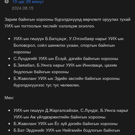
10 цаг 29 минут
2024.08.15
Зарим байнгын хорооны бүрэлдэхүүнд өөрчлөлт оруулах тухай
УИХ-ын тогтоолын төслийг хэлэлцэж эхэллээ.
УИХ-ын гишүүн Б.Батцэцэг, У.Отгонбаяр нарыг УИХ-ын
Боловсрол, соёл шинжлэх ухаан, спортын байнгын
хорооны
С.Лүндэгийг УИХ-ын Ёсзүй, дэгийн байнгын хорооны
Б.Заяабал, Б.Уянга нарыг УИХ-ын Инноваци, цахим
бодлогын байнгын хорооны
Б.Жавхланг УИХ-ын Эдийн засгийн байнгын хорооны
бүрэлдэхүүнээс тус тус чөлөөлөх.
Мөн:
УИХ-ын гишүүн Д.Жаргалсайхан, С.Лүндэг, Б.Уянга нарыг
УИХ-ын Аж үйлдвэржилтийн байнгын хорооны
Б.Жавхланг УИХ-ын Ёс зүй дэгийн байнгын хорооны
Б.Бат-Эрдэнийг УИХ-ын Нийгмийн бодлогын байнгын