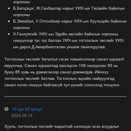
хорооны
Б.Батцэцэг, Ж.Ганбаатар нарыг УИХ-ын Төсвийн байнгын
хорооны
Б.Заяабал, У.Отгонбаяр нарыг УИХ-ын Хуульзүйн байнгын
хорооны
Х.Ганхуягийг УИХ-ын Эдийн засгийн байнгын хорооны
гишүүнээр тус тус батлах УИХ-ын тогтоолын төслийг УИХ-
ын дарга Д.Амарбаясгалан уншиж танилцуулав.
Тогтоолын төслийг баталъя гэсэн томьёоллоор санал хураалт
явууллаа. Санал хураалтад оролцсон 109 гишүүнээс 93 нь
буюу 85 хувь нь дэмжсэнээр санал дэмжигдэв. Ийнхүү
тогтоолын төслийг батлав. Тогтоолын эцсийн найруулгад
санал хэлэх гишүүн байгаагүй тул үүнийг сонссонд тооцлоо.
10 цаг 22 минут
2024.08.15
Хууль, тогтоолын төслийг яаралтай хэлэлцэх эсэх асуудлыг