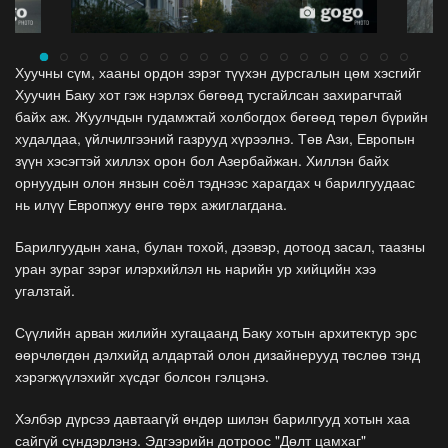
Хуучны сүм, хааны ордон зэрэг түүхэн дурсгалын цөм хэсгийг
Хуучин Баку хот гэж нэрлэх бөгөөд тусгайлсан захирагчтай
байх аж. Жуулчдын гудамжтай холбогдох бөгөөд төрөл бүрийн
худалдаа, үйлчилгээний газрууд хүрээлнэ. Төв Ази, Европын
зүүн хэсэгтэй хиллэх орон бол Азербайжан. Хиллэн байх
орнуудын олон янзын соёл тэднээс харагдах ч барилгуудаас
нь илүү Европжуу өнгө төрх ажиглагдана.
Барилгуудын хана, булан тохой, дээвэр, дотоод засал, таазны
уран зураг зэрэг илэрхийлэл нь нарийн ур хийцийн хээ
угалзтай.
Сүүлийн арван жилийн хугацаанд Баку хотын архитектур эрс
өөрчлөгдөн дэлхийд алдартай олон дизайнерууд төслөө тэнд
хэрэгжүүлэхийг хүсдэг болсон гэлцэнэ.
Хэлбэр дүрсээ давтаагүй өндөр шилэн барилгууд хотын хаа
сайгүй сүндэрлэнэ. Эдгээрийн дотроос "Дөлт цамхаг"