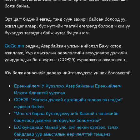
болж байна.
Эрт цагт бидний өвгөд, тэнд суун захирч байсан болоод уу,
эсвэл цаг агаар, бүс нутгийн таатай өгөгдөлд болоод ч юм уу
бүхэлдээ татагдан байж нутаг буцсан юм.
GoGo.mn
редакц Азербайжан улсын нийслэл Баку хотод
ажиллаж, Уур амьсгалын өөрчлөлтийн асуудлаарх дэлхийн
удирдагчдын бага хурлыг (COP29) сурвалжлан ажилласан.
Юу болж өрнөснийг дараах нийтлэлүүдээс унших боломжтой.
Ерөнхийлөгч У.Хүрэлсүх Азербайжаны Ерөнхийлөгч
Илхам Алиевтэй уулзлаа
COP29: “Ногоон дэлхий ертөнцийн төлөөх эв нэгдэл”
сэдвээр болно
"Монгол бараа бүтээгдэхүүнийг Каспийн тэнгисийн
боомтоор дамжин өнгөрүүлэх боломжтой"
Б.Оюунсанаа: Манай улс, ойг нөхөн сэргээх, тэлэх
байдлаар уур амьсгалын өөрчлөлттэй тэмцэнэ