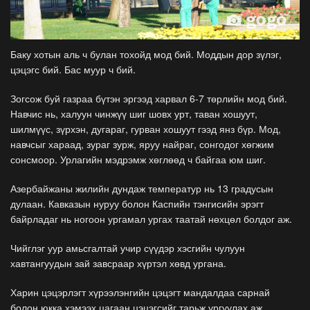
Баку хотын аль ч булан тохойд мод бий. Моддын дор зүлэг,
цэцэгс бий. Бас муур ч бий.
Зогсож буй газраа бүтэн эргээд харвал 6-7 төрлийн мод бий.
Навчис нь, халуун чинжүү шиг шовх урт, таван хошуут,
шилмүүс, зүрхэн, дугараг, гурван хошуут гээд янз бүр. Мод,
навчсыг хараад, зураг зурж, яруу найраг, сонгодог хөгжим
сонсмоор. Урлагийн мэдрэмж хөглөөд ч байгаа юм шиг.
Азербайжаны жилийн дундаж температур нь 13 градусын
дулаан. Кавказын нуруу болон Каспийн тэнгисийн эрэгт
байрладаг нь ногоон ургамал ургах таатай нөхцөл болдог аж.
Чийглэг уур амьсгалтай учир сүүдэр хэсгийн чулуун
хавтангуудын зай завсраар хүртэл хөвд ургана.
Харин цэцэрлэгт хүрээлэнгийн цэцэгт мандалдаа сарнай
болон юкка хэмээх цагаан цэцэгсийг тарьж ургуулах аж.