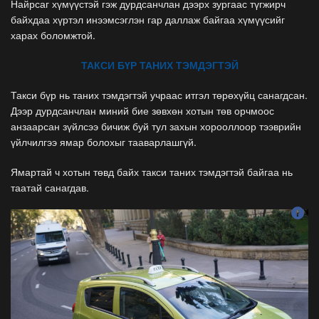
Найрсаг хүмүүстэй гэж дурдсанчлан дээрх зургаас түгжирч
байхдаа хүртэл инээмсэглэн гар даллаж байгаа хүмүүсийг
харах боломжтой.
ТАКСИ БҮР ТАНИХ ТЭМДЭГТЭЙ
Такси бүр нь таних тэмдэгтэй учраас итгэл төрөхүйц санагдсан.
Дээр дурдсанчлан миний бие зөвхөн хотын төв орчмоос
анзаарсан зүйлсээ бичиж буй тул захын хорооллоор тээврийн
үйлчилгээ ямар болохыг тааварлашгүй.
Ямартай ч хотын төвд байх такси таних тэмдэгтэй байгаа нь
таатай санагдав.