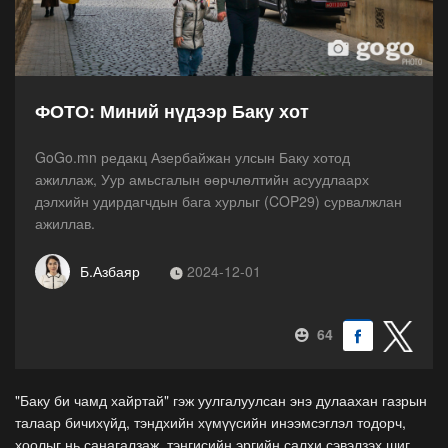
ФОТО: Миний нүдээр Баку хот
GoGo.mn редакц Азербайжан улсын Баку хотод
ажиллаж, Уур амьсгалын өөрчлөлтийн асуудлаарх
дэлхийн удирдагчдын бага хурлыг (COP29) сурвалжлан
ажиллав.
Б.Азбаяр
2024-12-01
64
"Баку би чамд хайртай" гэж уулгалуулсан энэ дулаахан газрын
талаар бичихүйд, тэндхийн хүмүүсийн инээмсэглэл тодорч,
хоолыг нь санагалзаж, тэнгисийн эргийн салхи сэвэлзэх шиг