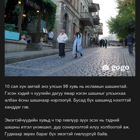
10 сая хүн амтай энэ улсын 98 хувь нь исламын шашинтай.
Гэсэн хэдий ч хуулийн дагуу ямар нэгэн шашныг улсынхаа
албан ёсны шашнаар нэрлээгүй. Бусад бүх шашинд нээлттэй
ханддаг гэв.
Эмэгтэйчүүдийн хувьд ч тэр гивлүүр зүүх эсэх нь тэдний
шашны итгэл үнэмшил, дур сонирхолтой илүү холбоотой аж.
Гудмаар зөрөх бараг бүх эмэгтэй гивлүүргүй байв.