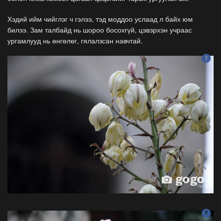
Хэдий ийм чийглэг ч гэлээ, тэд моддоо услаад л байх юм
билээ. Зам талбайд нь шороо босохгүй, цэвэрхэн учраас
ургамлууд нь өнгөлөг, гялалзсан навчтай.