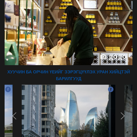
ХУУЧИН БА ОРЧИН ҮЕИЙГ ЗЭРЭГЦҮҮЛЭХ УРАН ХИЙЦТЭЙ
БАРИЛГУУД