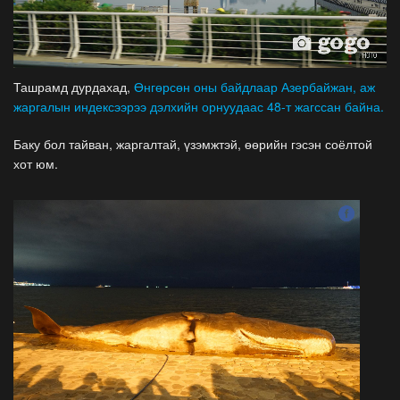
Ташрамд дурдахад,
Өнгөрсөн оны байдлаар Азербайжан, аж
жаргалын индексээрээ дэлхийн орнуудаас 48-т жагссан байна.
Баку бол тайван, жаргалтай, үзэмжтэй, өөрийн гэсэн соёлтой
хот юм.