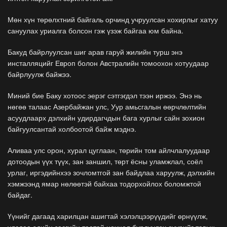
Мөн хүн төрөлхтний байгаль орчинд учруулсан хохирлыг хатуу
сануулах уриалга болсон гэж үзэж байгаа юм байна.
Бакуд байрлуулсан шиг арав гаруй жилийн турш энэ
инсталляцийг Европ болон Австралийн томоохон хотуудаар
байрлуулж байжээ.
Миний бие Баку хотоос эерэг сэтгэгдэл тээн иржээ. Энэ нь
нөгөө талаас Азербайжан улс, Уур амьсгалын өөрчлөлтийн
асуудлаарх дэлхийн удирдагчдын бага хурлыг сайн зохион
байгуулсантай холбоотой байж мэднэ.
Аливаа улс орон, хурал цуглаан, төрийн том айлчлалуудаар
дотоодын үүх түүх, зан заншил, төрт ёсны уламжлал, соёл
урлаг, иргэдийнхээ зочломтгой зан байдлаа харуулж, дэлхийн
хэмжээнд ямар нөлөөтэй байхаа тодорхойлох боломжтой
байдаг.
Үүнийг дагаад харилцан ашигтай хэлэлцээрүүдийг өрнүүлж,