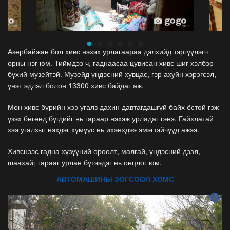
Азербайжан бол хивс нэхэх урлагаараа дэлхийд тэргүүлэгч
орны нэг юм. Тиймдээ ч, гаднаасаа цувисан хивс шиг хэлбэр
бүхий музейтэй. Музейд үндэсний хувцас, гэр ахуйн хэрэгсэл,
үнэт эдлэл болон 13300 хивс байдаг аж.
Мөн хивс бүрийн хээ угалз дахин давтагдашгүй байх ёстой гэж
үзэх бөгөөд бүгдийг нь гараар нэхэж урладаг гэнэ. Гайхлатай
хээ угалзыг нэхдэг хүмүүс нь ихэнхдээ эмэгтэйчүүд ажээ.
Хивснээс гадна хүзүүний ороолт, малгай, үндэсний дээл,
шаахайг гарааг урлан бүтээдэг нь онцлог юм.
АВТОМАШИНЫ ЗОГСООЛ ХОМС