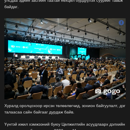
улсдаа эдийн засгийн таатай нөхцөл бүрдүүлэх суурийг тавьж
байдаг.
Хуралд оролцохоор ирсэн төлөөлөгчид, зохион байгуулалт, дэг
талаасаа сайн байгааг дурдаж байв.
Үүнтэй ижил хэмжээний буюу Цөлжилтийн асуудлаарх дэлхийн