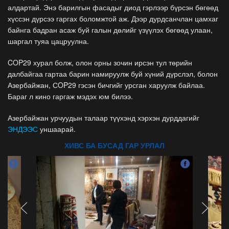
алдартай. Энэ барилгын фасадыг диод гэрлээр бүрсэн бөгөөд
хүссэн дүрсээ гаргах боломжтой аж. Дээр дурдсанчлан цамхаг
байнга бадран асаж буй галын дөлийг үзүүлэх бөгөөд улаан,
шаргал туяа цацруулна.
COP29 хурал болж, олон орны зочин ирсэн тул төрийн
далбайгаа гартаа барин намируулж буй хүний дүрслэл, болон
Азербайжан, СOP29 гэсэн бичгийг урсган харуулж байлаа.
Бараг л кино гаргаж мэдэх юм билээ.
Азербайжан урчуудын талаар түүхэнд хэрхэн дурддагийг
ЭНДЭЭС
уншаарай.
ХИВС БА БУСАД ГАР УРЛАЛ