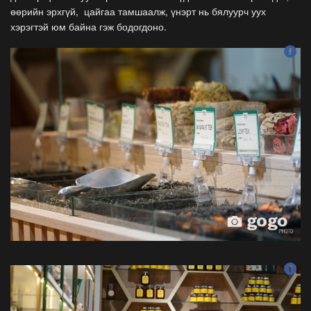
өөрийн эрхгүй, цайгаа тамшаалж, үнэрт нь бялуурч уух
хэрэгтэй юм байна гэж бодогдоно.