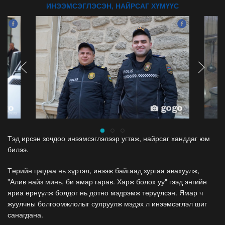
ИНЭЭМСЭГЛЭСЭН, НАЙРСАГ ХҮМҮҮС
Тэд ирсэн зочдоо инээмсэглэлээр угтаж, найрсаг ханддаг юм
билээ.
Төрийн цагдаа нь хүртэл, инээж байгаад зургаа авахуулж,
"Алив найз минь, би ямар гарав. Харж болох уу" гээд энгийн
яриа өрнүүлж болдог нь дотно мэдрэмж төрүүлсэн. Ямар ч
жуулчны болгоомжлолыг сулруулж мэдэх л инээмсэглэл шиг
санагдана.