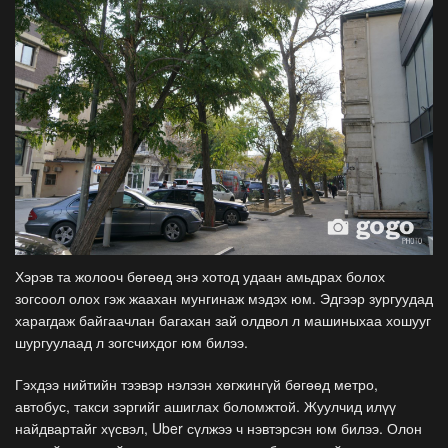
Хэрэв та жолооч бөгөөд энэ хотод удаан амьдрах болох
зогсоол олох гэж жаахан мунгинаж мэдэх юм. Эдгээр зургуудад
харагдаж байгаачлан багахан зай олдвол л машиныхаа хошууг
шургуулаад л зогсчихдог юм билээ.
Гэхдээ нийтийн тээвэр нэлээн хөгжингүй бөгөөд метро,
автобус, такси зэргийг ашиглах боломжтой. Жуулчид илүү
найдвартайг хүсвэл, Uber сүлжээ ч нэвтэрсэн юм билээ. Олон