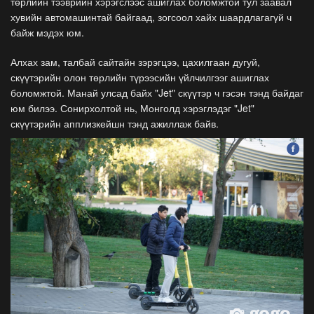
төрлийн тээврийн хэрэгслээс ашиглах боломжтой тул заавал
хувийн автомашинтай байгаад, зогсоол хайх шаардлагагүй ч
байж мэдэх юм.
Алхах зам, талбай сайтайн зэрэгцээ, цахилгаан дугуй,
скүүтэрийн олон төрлийн түрээсийн үйлчилгээг ашиглах
боломжтой. Манай улсад байх "Jet" скүүтэр ч гэсэн тэнд байдаг
юм билээ. Сонирхолтой нь, Монголд хэрэглэдэг "Jet"
скүүтэрийн апплизкейшн тэнд ажиллаж байв.