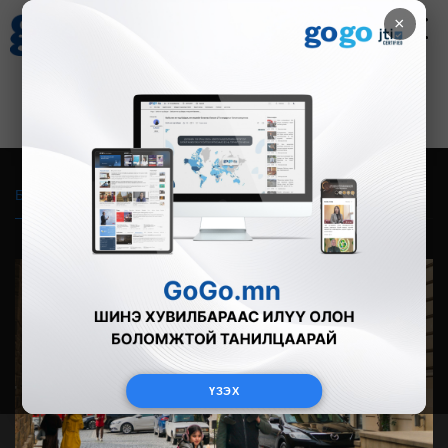
×
Цаг агаар
Зурхай
Валютын ханш
28
8.06
$
3594₮
Бүгд
Live
Фото
Видео
Зурган өгүүлэмж
ҮЗЭХ