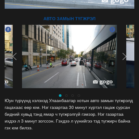
АВТО ЗАМЫН ТҮГЖРЭЛ
Юун түрүүнд хэлэхэд Улаанбаатар хотын авто замын түгжрэлд
гацахаас өөр юм. Нэг газартаа 30 минут хүртэл гацаж сурсан
бидний хувьд тэнд ямар ч түгжрэлгүй гэмээр. Нэг газартаа
ихдээ л 3 минут зогссон. Гэхдээ л үүнийгээ тэд түгжирч байна
гэх юм билээ.