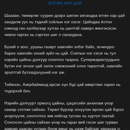
ӨТГӨН ХАР ЦАЙ
Шаазан, төмөрлөг суурин дээрх шилэн аягандаа өтгөн хар цай
хандалж уух нь тэдний соёлын нэг хэсэг. Цайндаа ёотон
нэмээд ган халбагаар хутгах нь шилтэй хавирч жингэнэсэн
чимээ гаргах нь сэргээх шиг л санагдана.
Бүхий л зоог, уушны газарт хамгийн элбэг байх, зочиндоо
барих хамгийн эхний зүйл нь цай. Соёлын нэг хэсэг нь тул
нэрийн цайны дэлгүүр олонтоо таарна. Супермаркетуудынх
бүтэн нэг эгнээг цай эзлэх хэмжээний олон төрөлтэй, хамгийн
эрэлттэй бүтээгдэхүүний нэг аж.
Тиймээс, Азербайжанд ирсэн хүн бүр цай өвөртлөн харих нь
тодорхой биз.
Нэрийн дэлгүүрт ормогц цайны, цэцэгсийн анхилам үнэр
хамар сэтлэм сайхан. Төрөл бүрээр эгнүүлэн өрсөн цай бүрээ
үнэрлүүлж, сонголтоо зөв хийхэд туслах нь хүртэл таатай.
Сонгосон цайны сайхан үнэр нь гарах вий гэсэн шиг гурван
давхар цаасан уутаар боож амыг нь үдэж байгааг харахад л,