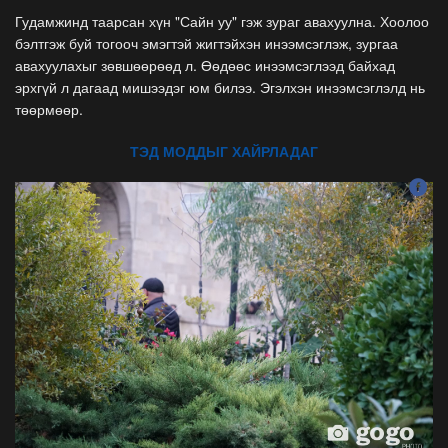
Гудамжинд таарсан хүн "Сайн уу" гэж зураг авахуулна. Хоолоо
бэлтгэж буй тогооч эмэгтэй жигтэйхэн инээмсэглэж, зургаа
авахуулахыг зөвшөөрөөд л. Өөдөөс инээмсэглээд байхад
эрхгүй л дагаад мишээдэг юм билээ. Эгэлхэн инээмсэглэлд нь
төөрмөөр.
ТЭД МОДДЫГ ХАЙРЛАДАГ