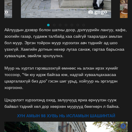
Айлуудын дээвэр болон шатны доор, дэлгүүрийн лангуу, кафе,
зоогийн газар, гудамж талбайд хаа сайгүй тааралдах амьтан
бол муур. Эргэн тойрон муур хүрээлэх авч тэднийг ад шоо
үзэхгүй. Хамгийн дотнын нөхөр лугаа санаж, гартаа барьснаа
хуваалцаж, эвийлж эрхлүүлнэ.
Муур нь хүртэл гэрэвшээхгүй өмнөөс нь алхан ирэх хүнийг
тоссоор, "Чи юу идэж байгаа юм, надтай хуваалцахаасаа
цааргалахгүй биз дээ" гэсэн шиг урьд, хойгуур нь эргэлдэн
хоргооно.
Цэцэрлэгт хүрээлэнд охид, залуучууд яриа өрнүүлэн сууж
байвал тэдний хөл дор хөөрхөн муурууд бөөгнөрч л байна.
ХҮН АМЫН 98 ХУВЬ НЬ ИСЛАМЫН ШАШИНТАЙ