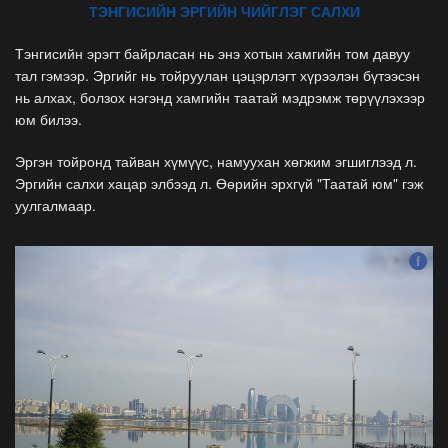
ТЭНГИСИЙН ЭРГИЙН ЧИЙГЛЭГ САЛХИ
Тэнгисийн эрэгт байрласан нь энэ хотын хамгийн том давуу
тал гэмээр. Эргийг нь тойруулан цэцэрлэгт хүрээлэн бүтээсэн
нь алхах, болзох нэгэнд хамгийн таатай мэдрэмж төрүүлэхээр
юм билээ.
Эргэн тойронд тайван хүмүүс, намуухан хөгжим эгшиглээд л.
Эргийн салхи хацар элбээд л. Өөрийн эрхгүй "Таатай юм" гэж
уулгалмаар.