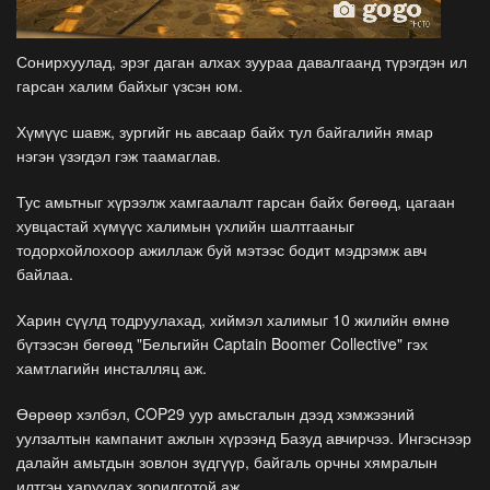
Сонирхуулад, эрэг даган алхах зуураа давалгаанд түрэгдэн ил
гарсан халим байхыг үзсэн юм.
Хүмүүс шавж, зургийг нь авсаар байх тул байгалийн ямар
нэгэн үзэгдэл гэж таамаглав.
Тус амьтныг хүрээлж хамгаалалт гарсан байх бөгөөд, цагаан
хувцастай хүмүүс халимын үхлийн шалтгааныг
тодорхойлохоор ажиллаж буй мэтээс бодит мэдрэмж авч
байлаа.
Харин сүүлд тодруулахад, хиймэл халимыг 10 жилийн өмнө
бүтээсэн бөгөөд "Бельгийн Captain Boomer Collective" гэх
хамтлагийн инсталляц аж.
Өөрөөр хэлбэл, COP29 уур амьсгалын дээд хэмжээний
уулзалтын кампанит ажлын хүрээнд Базуд авчирчээ. Ингэснээр
далайн амьтдын зовлон зүдгүүр, байгаль орчны хямралын
илтгэн харуулах зорилготой аж.