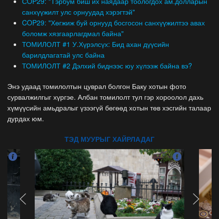
СOP29: "Тэрбум биш их наядаар тоологдох ам.долларын
санхүүжилт улс орнуудад хэрэгтэй"
COP29: "Хөгжиж буй орнууд босгосон санхүүжилтээ авах
боломж хязгаарлагдмал байна"
ТОМИЛОЛТ #1 У.Хүрэлсүх: Бид ахан дүүсийн
барилдлагатай улс байна
ТОМИЛОЛТ #2 Дэлхий биднээс юу хүлээж байна вэ?
Энэ удаад томилолтын цуврал болгон Баку хотын фото
сурвалжилгыг хүргэе. Албан томилолт тул гэр хороолол дахь
хүмүүсийн амьдралыг үзээгүй бөгөөд хотын төв хэсгийн талаар
дурдах юм.
ТЭД МУУРЫГ ХАЙРЛАДАГ