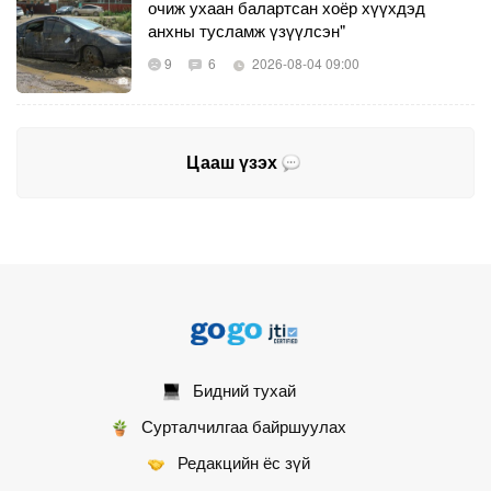
очиж ухаан балартсан хоёр хүүхдэд
анхны тусламж үзүүлсэн"
9
6
2026-08-04 09:00
Цааш үзэх
Бидний тухай
Сурталчилгаа байршуулах
Редакцийн ёс зүй