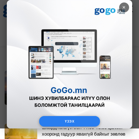
×
НҮҮР
Цаг агаар
Зурхай
Валютын ханш
30
8.08
$
3594₮
Амралтын өдрүүдийн цаг агаарын ТӨЛӨВ
2
8 цагийн өмнө
ҮЗЭХ
Шаардлагагүй бол 11:00-16:00 цагийн
хооронд гадуур явахгүй байхыг зөвлөв