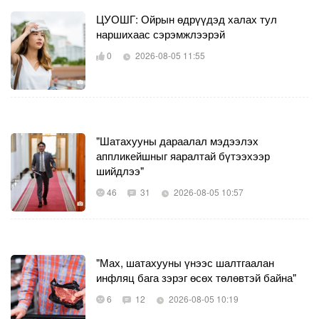
ЦУОШГ: Ойрын өдрүүдэд халах тул
наршихаас сэрэмжлээрэй
0
2026-08-05 11:55
"Шатахууны дараалал мэдээлэх
аппликейшныг яаралтай бүтээхээр
шийдлээ"
46
31
2026-08-05 10:57
"Мах, шатахууны үнээс шалтгаалан
инфляц бага зэрэг өсөх төлөвтэй байна"
6
12
2026-08-05 10:19