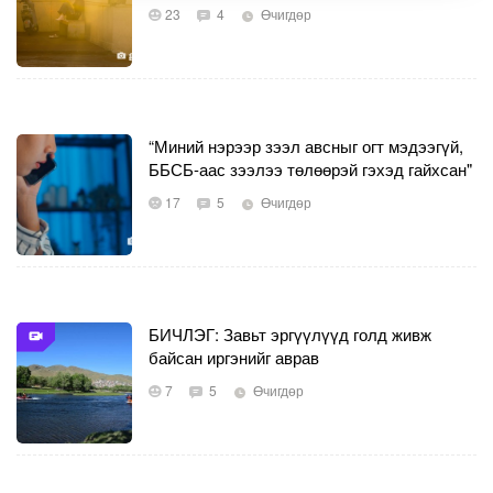
23
4
Өчигдөр
“Миний нэрээр зээл авсныг огт мэдээгүй,
ББСБ-аас зээлээ төлөөрэй гэхэд гайхсан"
17
5
Өчигдөр
БИЧЛЭГ: Завьт эргүүлүүд голд живж
байсан иргэнийг аврав
7
5
Өчигдөр