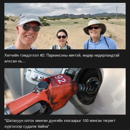
Рахмоныг угтан авлаа
2026-07-21
Н.Учрал: Аль замуудыг хэзээнээс хаахаа
08.01 гэхэд нийслэлчүүдэд мэдээлээрэй
2026-07-20
Цомоо өргөж, ялалтаа тэмдэглэх аваргуудын
Хөтчийн тэмдэглэл #2: Паркинсоны өвчтэй, өндөр нидерландтай
дэргэдээс Трамп холдохыг хүссэнгүй
алхсан нь…
2026-07-20
ФОТО: Хөл бөмбөгийн ДАШТ-д анх удаа
зохион байгуулсан завсарлагааны шоу
тоглолтоос
2026-07-20
ФОТО: Дэлхийн хошой аварга Испани
аваргын цомоо өргөлөө
2026-07-20
"Шатахуун олгох мөнгөн дүнгийн хязгаарыг 100 мянган төгрөгт
хүргэхээр судалж байна"