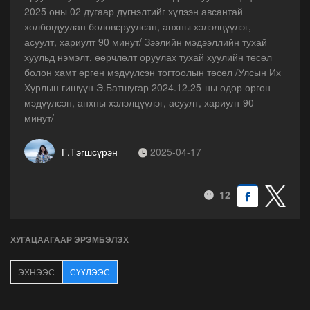
2025 оны 02 дугаар дүгнэлтийг хүлээн авсантай
холбогдуулан боловсруулсан, анхны хэлэлцүүлэг,
асуулт, хариулт 90 минут/ Зээлийн мэдээллийн тухай
хуульд нэмэлт, өөрчлөлт оруулах тухай хуулийн төсөл
болон хамт өргөн мэдүүлсэн тогтоолын төсөл /Улсын Их
Хурлын гишүүн Э.Батшугар 2024.12.25-ны өдөр өргөн
мэдүүлсэн, анхны хэлэлцүүлэг, асуулт, хариулт 90
минут/
Г.Тэгшсүрэн
2025-04-17
12
ХУГАЦААГААР ЭРЭМБЭЛЭХ
ЭХНЭЭС
СҮҮЛЭЭС