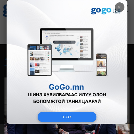
×
Цаг агаар
Зурхай
Валютын ханш
27
8.07
$
3594₮
Бүгд
Live
Фото
Видео
Зурган өгүүлэмж
ҮЗЭХ