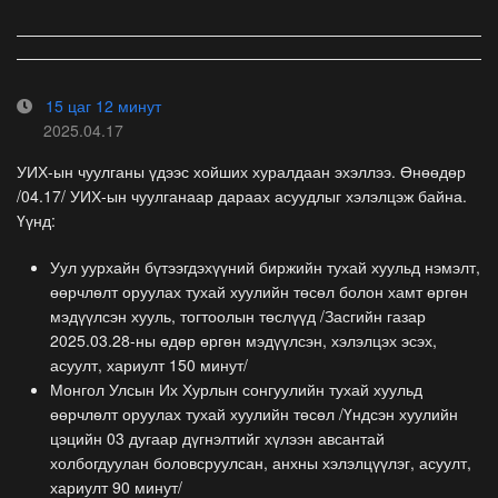
15 цаг 12 минут
2025.04.17
УИХ-ын чуулганы үдээс хойших хуралдаан эхэллээ. Өнөөдөр
/04.17/ УИХ-ын чуулганаар дараах асуудлыг хэлэлцэж байна.
Үүнд:
Уул уурхайн бүтээгдэхүүний биржийн тухай хуульд нэмэлт,
өөрчлөлт оруулах тухай хуулийн төсөл болон хамт өргөн
мэдүүлсэн хууль, тогтоолын төслүүд /Засгийн газар
2025.03.28-ны өдөр өргөн мэдүүлсэн, хэлэлцэх эсэх,
асуулт, хариулт 150 минут/
Монгол Улсын Их Хурлын сонгуулийн тухай хуульд
өөрчлөлт оруулах тухай хуулийн төсөл /Үндсэн хуулийн
цэцийн 03 дугаар дүгнэлтийг хүлээн авсантай
холбогдуулан боловсруулсан, анхны хэлэлцүүлэг, асуулт,
хариулт 90 минут/