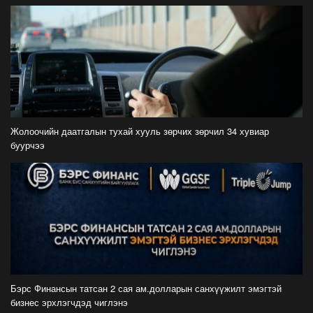
2026-07-22
С.Амарсайхан: Фэйсбүүкээр ангийн групп чат
нээдэг, үүгээр даалгавраа өгдгийг зогсоож,
хаана
2026-07-21
ФОТО: Тажикистан Улсын Ерөнхийлөгчийн
айлчлал эхэллээ
Жолоочийн даатгалын тухай хууль зөрчих зөрчил 34 хувиар
2026-07-21
буурчээ
"Улсын цолд хүрсэн бөхчүүдээс допинг
илрээгүй, аймгийн цолтой нэг бөхөөс илэрсэн
гэх имэйл ирсэн"
2026-07-21
Засгийн газрын хуралдаанаас гарсан
шийдвэрийг танилцуулж байна
2026-07-21
Бэрс Финансын татсан 2 сая ам.долларын санхүүжилт эмэгтэй
бизнес эрхлэгчдэд чиглэнэ
Тажикистан Улсын Ерөнхийлөгч Эмомали