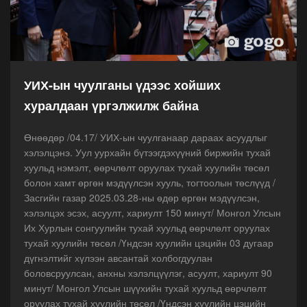
УИХ-ын чуулганы үдээс хойших
хуралдаан үргэлжилж байна
Өнөөдөр /04.17/ УИХ-ын чуулганаар дараах асуудлыг
хэлэлцэнэ. Уул уурхайн бүтээгдэхүүний биржийн тухай
хуульд нэмэлт, өөрчлөлт оруулах тухай хуулийн төсөл
болон хамт өргөн мэдүүлсэн хууль, тогтоолын төслүүд /
Засгийн газар 2025.03.28-ны өдөр өргөн мэдүүлсэн,
хэлэлцэх эсэх, асуулт, хариулт 150 минут/ Монгол Улсын
Их Хурлын сонгуулийн тухай хуульд өөрчлөлт оруулах
тухай хуулийн төсөл /Үндсэн хуулийн цэцийн 03 дугаар
дүгнэлтийг хүлээн авсантай холбогдуулан
боловсруулсан, анхны хэлэлцүүлэг, асуулт, хариулт 90
минут/ Монгол Улсын шүүхийн тухай хуульд өөрчлөлт
оруулах тухай хуулийн төсөл /Үндсэн хуулийн цэцийн