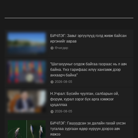
БИЧЛЭГ: Завьт эргүүлүүд голд живж байсан
иргэнийг аврав
Өчигдөр
"Шатахууныг олдож байгаа газраас нь л авч
байна. Үнэ тарифаас илүү хангамж дээр
анхаарч байна"
2026-08-05
Н.Учрал: Бүсийн чуулган, салбарын ой,
форум, хурал зэрэг бүх арга хэмжээг
цуцаллаа
2026-08-05
БИЧЛЭГ: Гашуудсан эх далайн гахай үхсэн
тугалаа зургаан өдөр нуруун дээрээ авч
явжээ