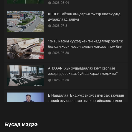
2026-08-04
ФОТО: Сайхан амьдаръя гэхээр шатахуунд
дугаарлаад завгүй
2026-07-31
13-15 насны хүүхэд хөнгөн хөдөлмөр эрхэлж
болох ч хориглосон ажлын жагсаалт гэж бий
2026-07-30
АНХААР: Хүн худалдаалах гэмт хэргийн
эрсдэлд орох гэж буйгаа хэрхэн мэдэх вэ?
2026-07-30
Б.Найдалаа: Бид хүссэн хүсээгүй зах зээлийн
тариф руу орно, тэр нь одоогийнхоос өндөр
байна
2026-07-26
Бусад мэдээ
Орон нутгийн зам ашигласны төлбөрийг
1000-aaс 5000 төгрөг болгож нэмлээ