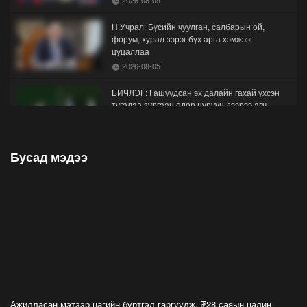
Н.Учрал: Бүсийн чуулган, салбарын ой,
форум, хурал зэрэг бүх арга хэмжээг
цуцаллаа
2026-08-05
БИЧЛЭГ: Гашуудсан эх далайн гахай үхсэн
тугалаа зургаан өдөр нуруун дээрээ авч
явжээ
2026-08-04
Бусад мэдээ
ФОТО: Сайхан амьдаръя гэхээр шатахуунд
дугаарлаад завгүй
2026-07-31
13-15 насны хүүхэд хөнгөн хөдөлмөр эрхэлж
болох ч хориглосон ажлын жагсаалт гэж бий
2026-07-30
АНХААР: Хүн худалдаалах гэмт хэргийн
эрсдэлд орох гэж буйгаа хэрхэн мэдэх вэ?
Ажилласан мэтээр цагийн бүртгэл гаргуулж, ₮28 саяын цалин