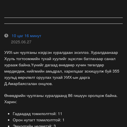
10 цаг 16 минут
2025.06.27
УИХ-ын чуулганы нэгдсэн хуралдаан эхэллээ. Хуралдаанаар
Хууль тогтоомжийн тухай хуулийг эцэслэн батлахаар санал
хурааж байна.Үүнийг дагаад өнөдөөр хүчин төгөлдөр
мөрдөгдөж, нийгмийн амьдрал, харилцааг зохицуулж буй 355
хуульд өөрчлөлт оруулах тухай УИХ-ын дарга
Д.Амарбаясгалан онцлов.
Өнөөдрийн чуулганы хуралдаанд 86 гишүүн оролцож байна.
Харин:
Гадаадад томилолттой: 11
Орон нутагт томилолттой: 1
Эмнэлгийн чөлөөтэй: 3