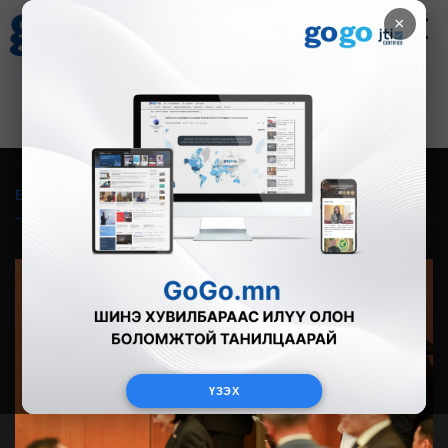
×
Цаг агаар
Зурхай
Валютын ханш
20
8.10
$
3594₮
Бүгд
Live
Фото
Видео
Зурган өгүүлэмж
ҮЗЭХ