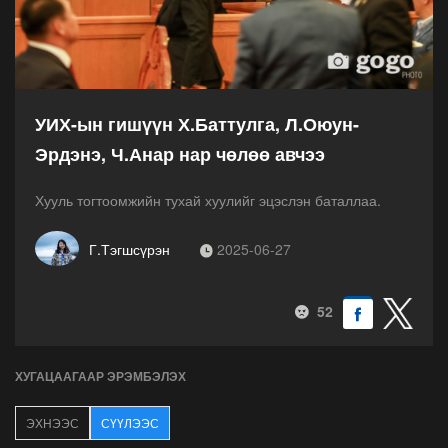
УИХ-ын гишүүн Х.Баттулга, Л.Оюун-
Эрдэнэ, Ч.Анар нар чөлөө авчээ
Хууль тогтоомжийн тухай хуулийг эцэслэн баталлаа.
Г.Тэгшсүрэн
2025-06-27
52
ХУГАЦААГААР ЭРЭМБЭЛЭХ
ЭХНЭЭС
СҮҮЛЭЭС