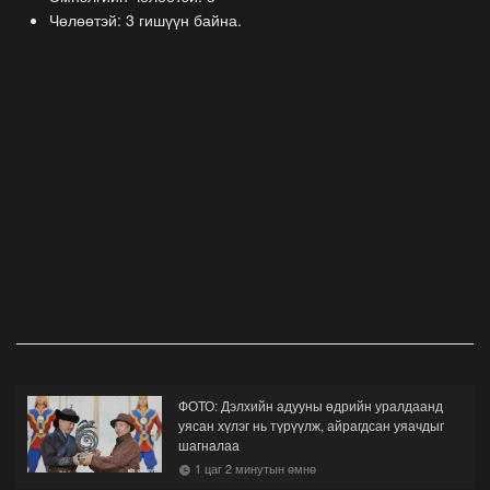
Чөлөөтэй: 3 гишүүн байна.
ФОТО: Дэлхийн адууны өдрийн уралдаанд
уясан хүлэг нь түрүүлж, айрагдсан уяачдыг
шагналаа
1 цаг 2 минутын өмнө