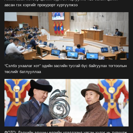
2026-07-30
авсан гэх хэргийг прокурорт хүргүүлжээ
Б.Найдалаа: Бид хүссэн хүсээгүй зах зээлийн
тариф руу орно, тэр нь одоогийнхоос өндөр
байна
2026-07-26
Орон нутгийн зам ашигласны төлбөрийг
1000-aaс 5000 төгрөг болгож нэмлээ
2026-07-22
“Сэлбэ ухаалаг хот” эдийн засгийн тусгай бүс байгуулах тогтоолын
төслийг батлууллаа
С.Амарсайхан: Фэйсбүүкээр ангийн групп чат
нээдэг, үүгээр даалгавраа өгдгийг зогсоож,
хаана
2026-07-21
ФОТО: Тажикистан Улсын Ерөнхийлөгчийн
айлчлал эхэллээ
2026-07-21
"Улсын цолд хүрсэн бөхчүүдээс допинг
ФОТО: Дэлхийн адууны өдрийн уралдаанд уясан хүлэг нь түрүүлж,