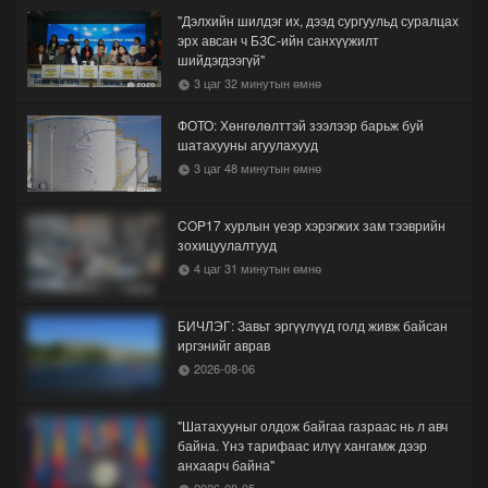
"Дэлхийн шилдэг их, дээд сургуульд суралцах
эрх авсан ч БЗС-ийн санхүүжилт
шийдэгдээгүй"
3 цаг 32 минутын өмнө
ФОТО: Хөнгөлөлттэй зээлээр барьж буй
шатахууны агуулахууд
3 цаг 48 минутын өмнө
COP17 хурлын үеэр хэрэгжих зам тээврийн
зохицуулалтууд
4 цаг 31 минутын өмнө
БИЧЛЭГ: Завьт эргүүлүүд голд живж байсан
иргэнийг аврав
2026-08-06
"Шатахууныг олдож байгаа газраас нь л авч
байна. Үнэ тарифаас илүү хангамж дээр
анхаарч байна"
2026-08-05