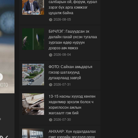
салбарын ой, форум, хурал
зэрэг бүх арга хэмжээг
цуцалж байна
2026-08-05
БИЧЛЭГ: Гашуудсан эх
далайн гахай үхсэн тугалаа
зургаан өдөр нуруун
дээрээ авч явжээ
2026-08-04
ФОТО: Сайхан амьдаръя
гэхээр шатахуунд
дугаарлаад завгүй
2026-07-31
13-15 насны хүүхэд хөнгөн
хөдөлмөр эрхэлж болох ч
хориглосон ажлын
жагсаалт гэж бий
э
2026-07-30
АНХААР: Хүн худалдаалах
гэмт хэргийн эрсдэлд орох