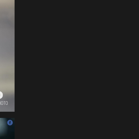
хэзээнээс хаахаа 08.01
гэхэд нийслэлчүүдэд
мэдээлээрэй
2026-07-20
Цомоо өргөж, ялалтаа
тэмдэглэх аваргуудын
дэргэдээс Трамп холдохыг
хүссэнгүй
2026-07-20
ФОТО: Хөл бөмбөгийн
ДАШТ-д анх удаа зохион
байгуулсан завсарлагааны
шоу тоглолтоос
2026-07-20
ФОТО: Дэлхийн хошой
аварга Испани аваргын
цомоо өргөлөө
2026-07-20
У.Хүрэлсүх: Наадмаа