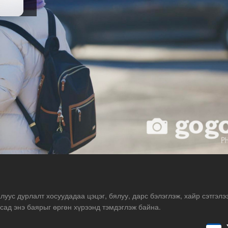
уус дурлалт хосуудадаа цэцэг, бялуу, дарс бэлэглэж, хайр сэтгэлэ
сад энэ баярыг өргөн хүрээнд тэмдэглэж байна.