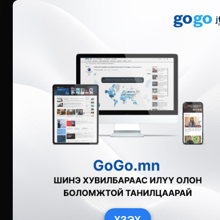
Мэдээ
Бүгд
Live
Фото
Видео
Зурган өгү
ҮЗЭХ