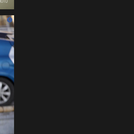
унаачтай даага НЭГД
орлоо
2026-07-12
ФОТО: Бяцхан наадамчид
2026-07-12
Б.Айболат: Хүүхдүүд
моринд дайруулсан,
өшиглүүлсэн дуудлага
бүртгэгдэж байна
2026-07-11
ФОТО: Д.Баярбаатарын
найруулсан НААДМЫН
НЭЭЛТ
2026-07-11
Уралдаанч хүүхдүүдээс 30
орчим станц, дуслын
тариур хураалаа
2026-07-11