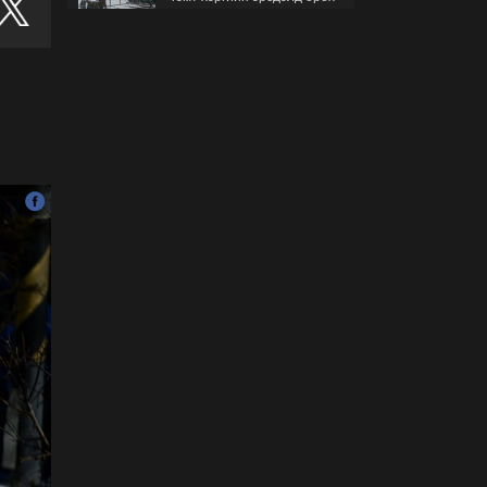
гэж буйгаа хэрхэн мэдэх
вэ?
2026-07-30
Б.Найдалаа: Бид хүссэн
хүсээгүй зах зээлийн
тариф руу орно, тэр нь
одоогийнхоос өндөр байна
2026-07-26
Орон нутгийн зам
ашигласны төлбөрийг
1000-aaс 5000 төгрөг
болгож нэмлээ
2026-07-22
С.Амарсайхан:
Фэйсбүүкээр ангийн групп
чат нээдэг, үүгээр
даалгавраа өгдгийг
зогсоож, хаана
2026-07-21