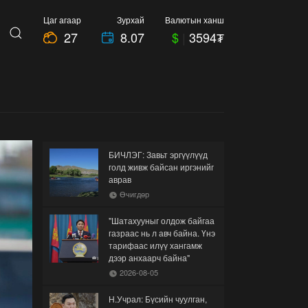
Цаг агаар
Зурхай
Валютын ханш
27
8.07
$
|
3594₮
БИЧЛЭГ: Завьт эргүүлүүд
голд живж байсан иргэнийг
аврав
Өчигдөр
"Шатахууныг олдож байгаа
газраас нь л авч байна. Үнэ
тарифаас илүү хангамж
дээр анхаарч байна"
2026-08-05
Н.Учрал: Бүсийн чуулган,