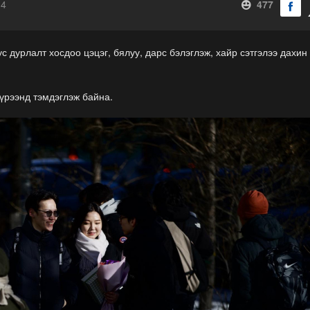
14
477
 дурлалт хосдоо цэцэг, бялуу, дарс бэлэглэж, хайр сэтгэлээ дахин
үрээнд тэмдэглэж байна.