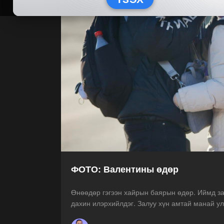
ФОТО: Валентины өдөр
Өнөөдөр гэгээн хайрын баярын өдөр. Иймд зал
дахин илэрхийлдэг. Залуу хүн амтай манай ул