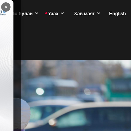
×
GoGo булан
Үзэх
Хэв маяг
English
үлэмж