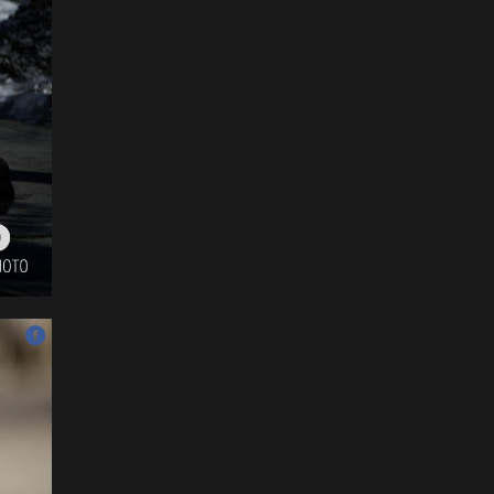
ФОТО: Тажикистан Улсын
Ерөнхийлөгчийн айлчлал
эхэллээ
2026-07-21
"Улсын цолд хүрсэн
бөхчүүдээс допинг
илрээгүй, аймгийн цолтой
нэг бөхөөс илэрсэн гэх
имэйл ирсэн"
2026-07-21
Засгийн газрын
хуралдаанаас гарсан
шийдвэрийг танилцуулж
байна
2026-07-21
Тажикистан Улсын
Ерөнхийлөгч Эмомали
Рахмоныг угтан авлаа
2026-07-21
Н.Учрал: Аль замуудыг