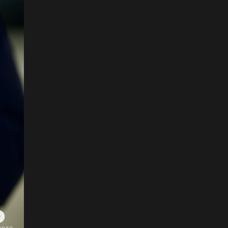
ёслол төгөлдөр, ерөөл
бэлгэдэл дүүрэн, хийморь
золбоо өөдөө тэгш дүүрэн
сайхан тэмдэглэлээ
2026-07-13
ФОТО: Сэлэнгэ нутгийн хүү
Даян Аварга Б.Орхонбаяр
2026-07-13
ФОТО: Дархан аварга
Н.Батсуурь элэг бүсээ
тайлж наадамчин олноор
уухайлуулсан агшин
2026-07-12
ФОТО: Үзэгчдийг суудлаас
нь өндөлзүүлсэн наймын
давааны сүүлийн
барилдаан
2026-07-12
ФОТО: Нэг дугаартай