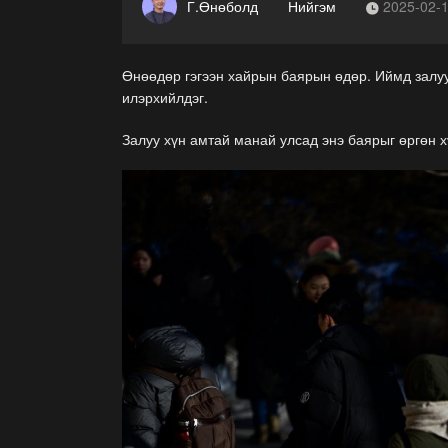
Г.Өнөболд
Нийгэм
2025-02-
Өнөөдөр гэгээн хайрын баярын өдөр. Иймд залуус
илэрхийлдэг.
Залуу хүн амтай манай улсад энэ баярыг өргөн х