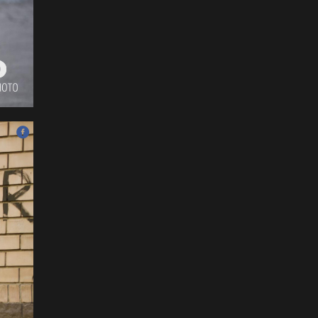
Наадмын нээлтийн Playlist
2026-07-11
Б.Бадар-Ууган: Уяач үзүүр
дээр ганц л тэсэрнэ шүү,
сайн бариад яваарай гэж
захисан
2026-07-11
ХОЁРЫН ДАВАА:
Г.Эрхэмбаяр, О.Хангай,
Ц.Бямба-Отгон нар давлаа
2026-07-11