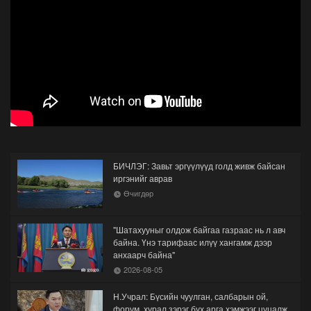
БИЧЛЭГ: Завьт эргүүлүүд голд живж байсан
иргэнийг аврав
Өчигдөр
"Шатахууныг олдож байгаа газраас нь л авч
байна. Үнэ тарифаас илүү хангамж дээр
анхаарч байна"
2026-08-05
Н.Учрал: Бүсийн чуулган, салбарын ой,
форум, хурал зэрэг бүх арга хэмжээг цуцалж