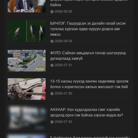
байна
2026-08-05
БИЧЛЭГ: Гашуудсан эх далайн гахай үхсэн
тугалаа зургаан өдөр нуруун дээрээ авч
явжээ
2026-08-04
ФОТО: Сайхан амьдаръя гэхээр шатахуунд
дугаарлаад завгүй
2026-07-31
13-15 насны хүүхэд хөнгөн хөдөлмөр эрхэлж
болох ч хориглосон ажлын жагсаалт гэж бий
2026-07-30
АНХААР: Хүн худалдаалах гэмт хэргийн
эрсдэлд орох гэж буйгаа хэрхэн мэдэх вэ?
2026-07-30
Б.Найдалаа: Бид хүссэн хүсээгүй зах зээлийн