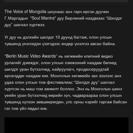
The Voice of Mongolia шоунаас анх гарч ирсэн дуучин
Г.Маргадын "Soul Mantra" дуу Берлиний наадмаас “Шилдэг
дуу” шагнал хүртжээ.
Уг дуу нь дэлхийн шилдэг 10 дуунд багтаж, олон улсын
түвшинд үнэлэгдэн үзэгчдээс өндөр үнэлгээ авсан байна.
“Berlin Music Video Awards” нь хөгжмийн клипний видео
урлагийг дэмждэг, олон улсын хэмжээний наадам бөгөөд
шилдэг уран бүтээлчид, найруулагч, продюсеруудтай
өрсөлддөг наадам юм. Монголын хөгжмийн зах зээлээс анх
удаа олон улсын том фестивалиас “Шилдэг дуу” шагнал
хүртсэн нь маш том амжилт боллоо. Энэ нь Монголын шинэ
үеийн уран бүтээлчид өөрийн хүч, чадвараараа олон улсын
түвшинд хүлээн зөвшөөрөгдөн, улс орны нэрийг гаргаж байсан
гэх том үйл явдал юм.