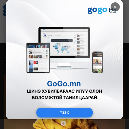
×
Цаг агаар
Зурхай
Валютын ханш
27
8.07
$
3594₮
Бүгд
Live
Фото
Видео
Зурган өгүүлэмж
ҮЗЭХ