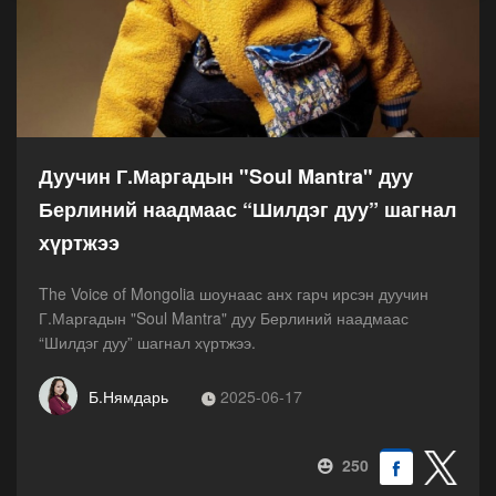
Дуучин Г.Маргадын "Soul Mantra" дуу
Берлиний наадмаас “Шилдэг дуу” шагнал
хүртжээ
The Voice of Mongolia шоунаас анх гарч ирсэн дуучин
Г.Маргадын "Soul Mantra" дуу Берлиний наадмаас
“Шилдэг дуу” шагнал хүртжээ.
Б.Нямдарь
2025-06-17
250