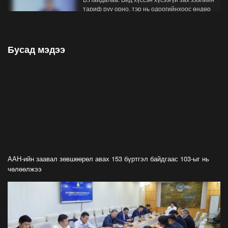
тариф руу орно, тэр нь одоогийнхоос өндөр
байна
2026-07-26
Бусад мэдээ
Орон нутгийн зам ашигласны төлбөрийг
1000-aaс 5000 төгрөг болгож нэмлээ
2026-07-22
С.Амарсайхан: Фэйсбүүкээр ангийн групп чат
нээдэг, үүгээр даалгавраа өгдгийг зогсоож,
хаана
2026-07-21
ФОТО: Тажикистан Улсын Ерөнхийлөгчийн
айлчлал эхэллээ
ААН-ийн заавал зөвшөөрөл авах 153 бүртгэл байдгаас 103-ыг нь
2026-07-21
чөлөөлжээ
"Улсын цолд хүрсэн бөхчүүдээс допинг
илрээгүй, аймгийн цолтой нэг бөхөөс илэрсэн
гэх имэйл ирсэн"
2026-07-21