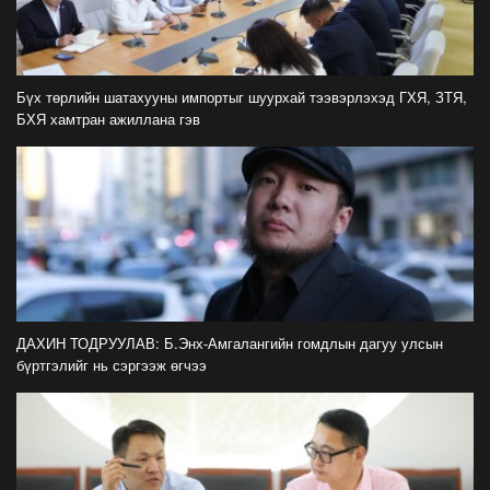
Засгийн газрын хуралдаанаас гарсан
шийдвэрийг танилцуулж байна
2026-07-21
Бүх төрлийн шатахууны импортыг шуурхай тээвэрлэхэд ГХЯ, ЗТЯ,
БХЯ хамтран ажиллана гэв
Тажикистан Улсын Ерөнхийлөгч Эмомали
Рахмоныг угтан авлаа
2026-07-21
Н.Учрал: Аль замуудыг хэзээнээс хаахаа
08.01 гэхэд нийслэлчүүдэд мэдээлээрэй
2026-07-20
Цомоо өргөж, ялалтаа тэмдэглэх аваргуудын
ДАХИН ТОДРУУЛАВ: Б.Энх-Амгалангийн гомдлын дагуу улсын
дэргэдээс Трамп холдохыг хүссэнгүй
бүртгэлийг нь сэргээж өгчээ
2026-07-20
ФОТО: Хөл бөмбөгийн ДАШТ-д анх удаа
зохион байгуулсан завсарлагааны шоу
тоглолтоос