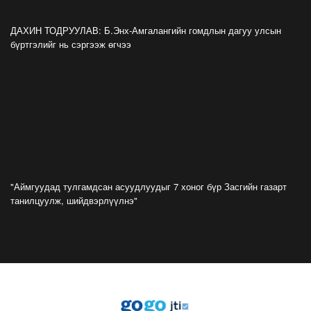
Цомоо өргөж, ялалтаа тэмдэглэх аваргуудын
ДАХИН ТОДРУУЛАВ: Б.Энх-Амгалангийн гомдлын дагуу улсын
дэргэдээс Трамп холдохыг хүссэнгүй
бүртгэлийг нь сэргээж өгчээ
2026-07-20
ФОТО: Хөл бөмбөгийн ДАШТ-д анх удаа
зохион байгуулсан завсарлагааны шоу
тоглолтоос
2026-07-20
ФОТО: Дэлхийн хошой аварга Испани
аваргын цомоо өргөлөө
2026-07-20
"Аймгуудад тулгамдсан асуудлуудыг 7 хоног бүр Засгийн газарт
танилцуулж, шийдвэрлүүлнэ"
У.Хүрэлсүх: Наадмаа ёслол төгөлдөр, ерөөл
бэлгэдэл дүүрэн, хийморь золбоо өөдөө тэгш
дүүрэн сайхан тэмдэглэлээ
2026-07-13
ФОТО: Сэлэнгэ нутгийн хүү Даян Аварга
Б.Орхонбаяр
2026-07-13