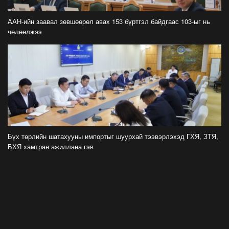
ФОТО: Тажикистан Улсын Ерөнхийлөгчийн
айлчлал эхэллээ
ААН-ийн заавал зөвшөөрөл авах 153 бүртгэл байдгаас 103-ыг нь
2026-07-21
чөлөөлжээ
"Улсын цолд хүрсэн бөхчүүдээс допинг
илрээгүй, аймгийн цолтой нэг бөхөөс илэрсэн
гэх имэйл ирсэн"
2026-07-21
Засгийн газрын хуралдаанаас гарсан
шийдвэрийг танилцуулж байна
2026-07-21
Бүх төрлийн шатахууны импортыг шуурхай тээвэрлэхэд ГХЯ, ЗТЯ,
БХЯ хамтран ажиллана гэв
Тажикистан Улсын Ерөнхийлөгч Эмомали
Рахмоныг угтан авлаа
2026-07-21
Н.Учрал: Аль замуудыг хэзээнээс хаахаа
08.01 гэхэд нийслэлчүүдэд мэдээлээрэй
2026-07-20