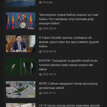
Өчигдөр
"Шатахууныг олдож байгаа газраас нь л авч
байна. Үнэ тарифаас илүү хангамж дээр
анхаарч байна"
2026-08-05
Н.Учрал: Бүсийн чуулган, салбарын ой,
форум, хурал зэрэг бүх арга хэмжээг цуцалж
байна
2026-08-05
БИЧЛЭГ: Гашуудсан эх далайн гахай үхсэн
тугалаа зургаан өдөр нуруун дээрээ авч
явжээ
2026-08-04
ФОТО: Сайхан амьдаръя гэхээр шатахуунд
дугаарлаад завгүй
2026-07-31
13-15 насны хүүхэд хөнгөн хөдөлмөр эрхэлж