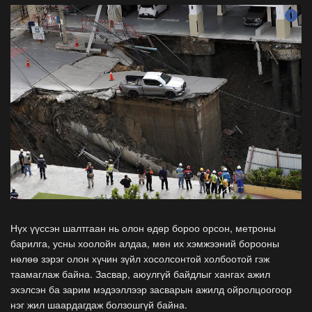
Нүх үүссэн шалтгаан нь олон өдөр бороо орсон, метроны
барилга, усны хоолойн алдаа, мөн их хэмжээний борооны
нөлөө зэрэг олон хүчин зүйл хосолсонтой холбоотой гэж
таамаглаж байна. Засвар, аюулгүй байдлыг хангах ажил
эхэлсэн ба зарим мэдээллээр засварын ажилд ойролцоогоор
нэг жил шаардагдаж болзошгүй байна.