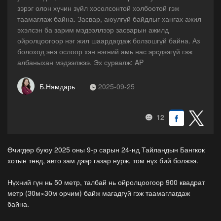
зэрэг олон хүчин зүйл хосолсонтой холбоотой гэж
таамаглаж байна. Засвар, аюулгүй байдлыг хангах ажил
эхэлсэн ба зарим мэдээллээр засварын ажилд
ойролцоогоор нэг жил шаардагдаж болзошгүй байна. Аз
болоход энэ ослоор хэн нэгний амь нас эрсдээгүй гэж
албаныхан мэдээлжээ. Эх сурвалж: AP
Б.Нямдарь
2025-09-25
12
Өчигдөр буюу 2025 оны 9-р сарын 24-нд Тайландын Бангкок
хотын төвд, авто зам дээр газар нурж, том нүх бий болжээ.
Нүхний гүн нь 50 метр, талбай нь ойролцоогоор 900 квадрат
метр (30м×30м орчим) байж магадгүй гэж таамаглагдаж
байна.