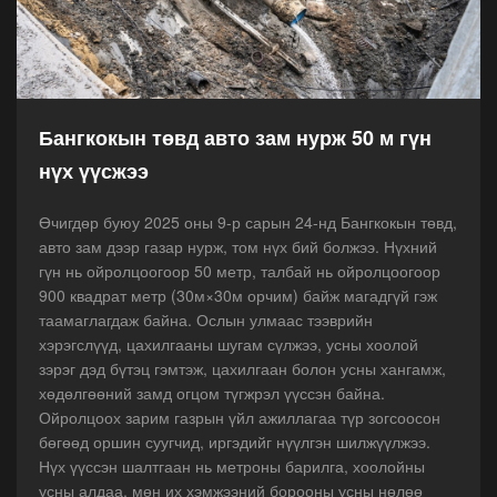
Бангкокын төвд авто зам нурж 50 м гүн
нүх үүсжээ
Өчигдөр буюу 2025 оны 9-р сарын 24-нд Бангкокын төвд,
авто зам дээр газар нурж, том нүх бий болжээ. Нүхний
гүн нь ойролцоогоор 50 метр, талбай нь ойролцоогоор
900 квадрат метр (30м×30м орчим) байж магадгүй гэж
таамаглагдаж байна. Ослын улмаас тээврийн
хэрэгслүүд, цахилгааны шугам сүлжээ, усны хоолой
зэрэг дэд бүтэц гэмтэж, цахилгаан болон усны хангамж,
хөдөлгөөний замд огцом түгжрэл үүссэн байна.
Ойролцоох зарим газрын үйл ажиллагаа түр зогсоосон
бөгөөд оршин суугчид, иргэдийг нүүлгэн шилжүүлжээ.
Нүх үүссэн шалтгаан нь метроны барилга, хоолойны
усны алдаа, мөн их хэмжээний борооны усны нөлөө