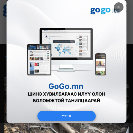
×
Цаг агаар
Зурхай
Валютын ханш
27
8.07
$
3594₮
Бүгд
Live
Фото
Видео
Зурган өгүүлэмж
ҮЗЭХ