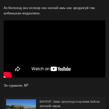
Аз болоход энэ ослоор хэн нэгний амь нас эрсдээгүй гэж
албаныхан мэдээлжээ.
Эх сурвалж: AP
БИЧЛЭГ: Завьт эргүүлүүд голд живж байсан
иргэнийг аврав