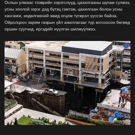
Ослын улмаас тээврийн хэрэгслүүд, цахилгааны шугам сүлжээ,
усны хоолой зэрэг дэд бүтэц гэмтэж, цахилгаан болон усны
хангамж, хөдөлгөөний замд огцом түгжрэл үүссэн байна.
Ойролцоох зарим газрын үйл ажиллагааг түр зогсоосон бөгөөд
оршин суугчид, иргэдийг нүүлгэн шилжүүлжээ.