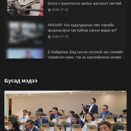
болох ч хориглосон ажлын жагсаалт гэж бий
2026-07-30
АНХААР: Хүн худалдаалах гэмт хэргийн
эрсдэлд орох гэж буйгаа хэрхэн мэдэх вэ?
2026-07-30
Б.Найдалаа: Бид хүссэн хүсээгүй зах зээлийн
тариф руу орно, тэр нь одоогийнхоос өндөр
байна
2026-07-26
Бусад мэдээ
Орон нутгийн зам ашигласны төлбөрийг
1000-aaс 5000 төгрөг болгож нэмлээ
2026-07-22
С.Амарсайхан: Фэйсбүүкээр ангийн групп чат
нээдэг, үүгээр даалгавраа өгдгийг зогсоож,
хаана
2026-07-21