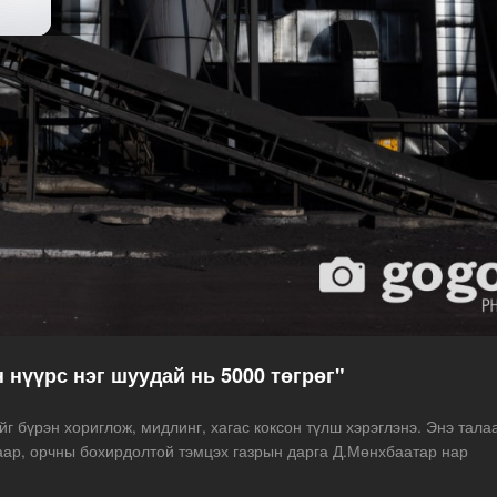
н нүүрс нэг шуудай нь 5000 төгрөг"
г бүрэн хориглож, мидлинг, хагас коксон түлш хэрэглэнэ. Энэ тала
ар, орчны бохирдолтой тэмцэх газрын дарга Д.Мөнхбаатар нар