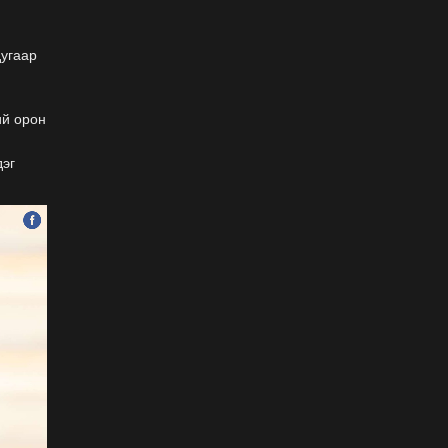
хэзээнээс хаахаа 08.01
гэхэд нийслэлчүүдэд
мэдээлээрэй
дугаар
2026-07-20
Цомоо өргөж, ялалтаа
й орон
тэмдэглэх аваргуудын
дэргэдээс Трамп холдохыг
дэг
хүссэнгүй
2026-07-20
ФОТО: Хөл бөмбөгийн
ДАШТ-д анх удаа зохион
байгуулсан завсарлагааны
шоу тоглолтоос
2026-07-20
ФОТО: Дэлхийн хошой
аварга Испани аваргын
цомоо өргөлөө
2026-07-20
У.Хүрэлсүх: Наадмаа