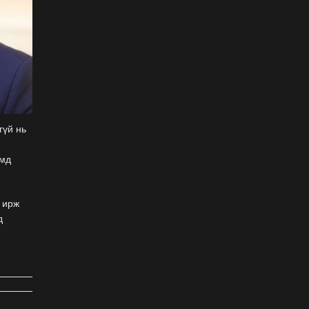
ёслол төгөлдөр, ерөөл
бэлгэдэл дүүрэн, хийморь
золбоо өөдөө тэгш дүүрэн
сайхан тэмдэглэлээ
2026-07-13
ФОТО: Сэлэнгэ нутгийн хүү
Даян Аварга Б.Орхонбаяр
2026-07-13
гүй нь
х
ФОТО: Дархан аварга
Н.Батсуурь элэг бүсээ
эмд
тайлж наадамчин олноор
уухайлуулсан агшин
2026-07-12
 ирж
д
ФОТО: Үзэгчдийг суудлаас
л
нь өндөлзүүлсэн наймын
давааны сүүлийн
барилдаан
2026-07-12
ФОТО: Нэг дугаартай