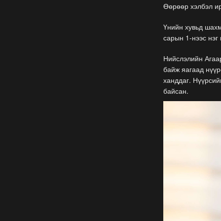
Өөрөөр хэлбэл ир
Үнийн хувьд шахм
сарын 1-нээс нэг
Нийслэлийн Агаа
байж яагаад нүүр
ханддаг. Нүүрсий
байсан.