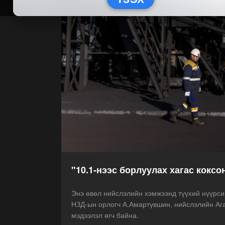
"10.1-нээс борлуулах хагас коксо
Энэ өвөл нийслэлийн хэмжээнд түүхий нүүрсий
НЗД-ын орлогч А.Амартүвшин, нийслэлийн Ага
мэдээлэл өгч байна.