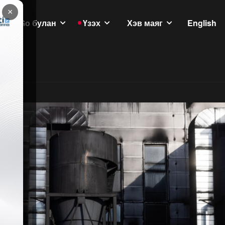
×
GoGo булан
Үзэх
Хэв маяг
English
үлэмж