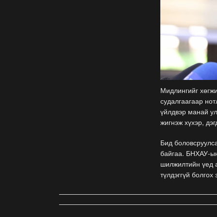
Мидлингийг хөгжи
судалгаагаар нот
үйлдвэр манай ул
жигнэж хүхэр, дэ
Бид боловсруулса
байгаа. БНХАУ-ын
шилжилтийн үед а
түлдэггүй болгох 