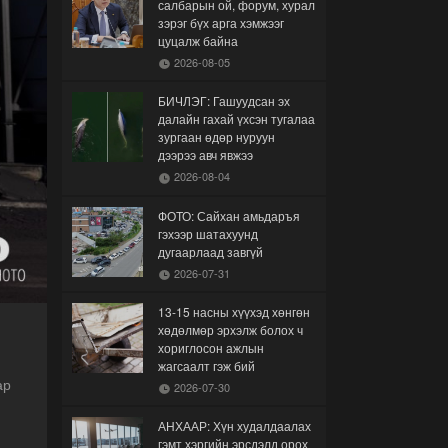
салбарын ой, форум, хурал
зэрэг бүх арга хэмжээг
цуцалж байна
2026-08-05
БИЧЛЭГ: Гашуудсан эх
далайн гахай үхсэн тугалаа
зургаан өдөр нуруун
дээрээ авч явжээ
2026-08-04
ФОТО: Сайхан амьдаръя
гэхээр шатахуунд
дугаарлаад завгүй
2026-07-31
13-15 насны хүүхэд хөнгөн
хөдөлмөр эрхэлж болох ч
хориглосон ажлын
жагсаалт гэж бий
ар
2026-07-30
АНХААР: Хүн худалдаалах
гэмт хэргийн эрсдэлд орох