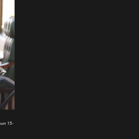
ФОТО: Тажикистан Улсын
Ерөнхийлөгчийн айлчлал
эхэллээ
2026-07-21
"Улсын цолд хүрсэн
бөхчүүдээс допинг
илрээгүй, аймгийн цолтой
нэг бөхөөс илэрсэн гэх
имэйл ирсэн"
2026-07-21
Засгийн газрын
хуралдаанаас гарсан
шийдвэрийг танилцуулж
байна
2026-07-21
Тажикистан Улсын
Ерөнхийлөгч Эмомали
Рахмоныг угтан авлаа
рын 15-
2026-07-21
Н.Учрал: Аль замуудыг