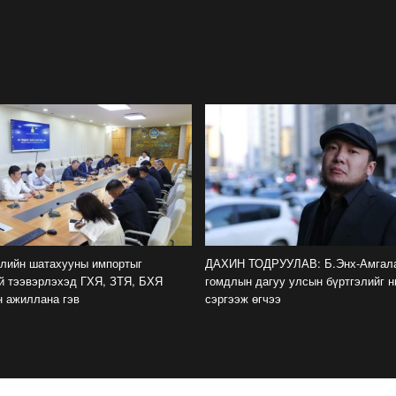
рлийн шатахууны импортыг
ДАХИН ТОДРУУЛАВ: Б.Энх-Амгала
й тээвэрлэхэд ГХЯ, ЗТЯ, БХЯ
гомдлын дагуу улсын бүртгэлийг н
н ажиллана гэв
сэргээж өгчээ