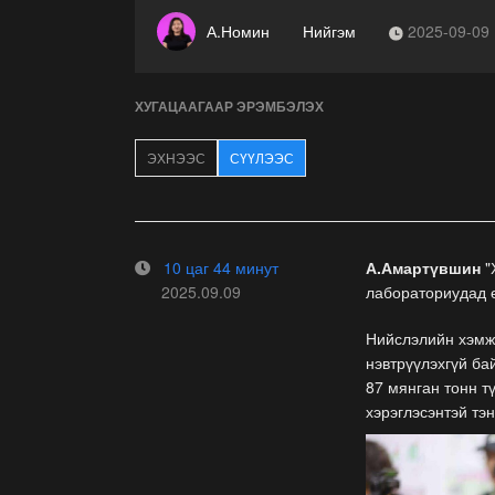
А.Номин
Нийгэм
2025-09-09
ХУГАЦААГААР ЭРЭМБЭЛЭХ
ЭХНЭЭС
СҮҮЛЭЭС
10 цаг 44 минут
А.Амартүвшин
"
2025.09.09
лабораториудад 
Нийслэлийн хэмжэ
нэвтрүүлэхгүй ба
87 мянган тонн тү
хэрэглэсэнтэй тэ