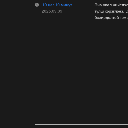
10 цаг 10 минут
Энэ өвөл нийслэл
2025.09.09
түлш хэрэглэнэ. 
бохирдолтой тэмц