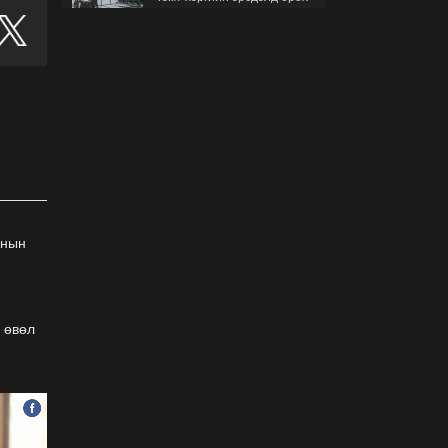
гэж буйгаа хэрхэн мэдэх
вэ?
2026-07-30
Б.Найдалаа: Бид хүссэн
хүсээгүй зах зээлийн
тариф руу орно, тэр нь
одоогийнхоос өндөр байна
2026-07-26
Орон нутгийн зам
ашигласны төлбөрийг
днын
1000-aaс 5000 төгрөг
болгож нэмлээ
2026-07-22
С.Амарсайхан:
 өвөл
Фэйсбүүкээр ангийн групп
чат нээдэг, үүгээр
даалгавраа өгдгийг
зогсоож, хаана
2026-07-21