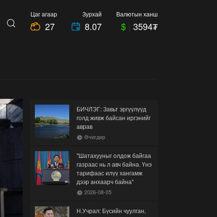
Цаг агаар
Зурхай
Валютын ханш
27
8.07
$
|
3594₮
БИЧЛЭГ: Завьт эргүүлүүд
голд живж байсан иргэнийг
аврав
Өчигдөр
"Шатахууныг олдож байгаа
газраас нь л авч байна. Үнэ
тарифаас илүү хангамж
дээр анхаарч байна"
2026-08-05
Н.Учрал: Бүсийн чуулган,