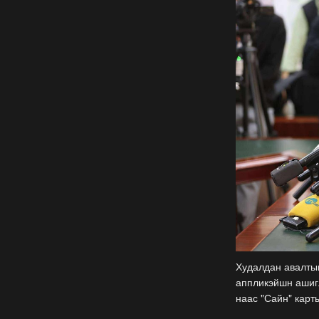
Худалдан авалтын
аппликэйшн ашиг
наас "Сайн" карт