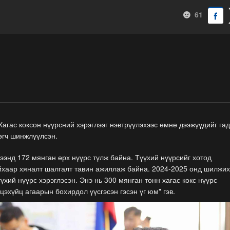
61
Хагас коксон нүүрсний хэрэглээг нэвтрүүлэхээс өмнө дээжүүдийг га
өгч шинжлүүлсэн.
энд 172 мянган өрх нүүрс түлж байна. Түүхий нүүрсийг хотод
йхаар хяналт шалгалт тавин ажиллаж байна. 2024-2025 онд шилжих
үхий нүүрс хэрэглэсэн. Энэ нь 300 мянган тонн хагас кокс нүүрс
нцэхүйц агаарын бохирдол үүсгэсэн гэсэн үг юм" гэв.