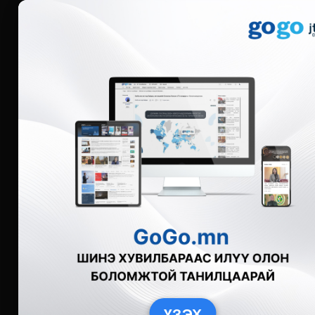
Мэдээ
Бүгд
Live
Фото
Видео
Зурган өгү
ҮЗЭХ