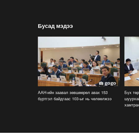
Бусад мэдээ
ААН-ийн заавал зөвшөөрөл авах 153
Бүх тө
бүртгэл байдгаас 103-ыг нь чөлөөлжээ
шуурха
хамтра