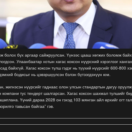
ж болох бүх аргаар сайжруулсан. Үүнээс цааш хөгжих боломж байх
логдсон. Улаанбаатар хотын хагас коксон нүүрсний хэрэглээг ханга
сад байхгүй. Хагас коксон түлш гэдэг нь түүхий нүүрсийг 600-800 х
гдэмхий бодисыг нь цэвэршүүлсэн бэлэн бүтээгдэхүүн юм.
н, жигнэсэн нүүрсийг гаднаас олон улсын стандартын дагуу оруулж
 компани тус тендерт шалгарсан. Хагас коксон шахмал түлшийг би
шиглана. Үүний дараа 2028 он гэхэд 103 мянган айл өрхийг огт га
зорилго тавьсан байгаа” гэв.