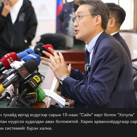
 тухайд иргэд есдүгээр сарын 15-наас "Сайн" карт болон "Хотула"
лан нүүрсээ худалдан авах боломжтой. Харин арванхоёрдугаар са
ын системийг бүрэн хална.