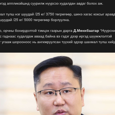
гэд аппликэйшнд суурилж нүүрсээ худалдан авдаг болох аж.
ал түлш нэг шуудай /25 кг/ 3750 төгрөгөөр, шинэ хагас коксыг арав
 шуудай /25 кг/ 5000 төгрөгөөр борлуулна.
р, орчны бохирдолтой тэмцэх газрын дарга
Д.Мөнхбаатар
“Нүүрсни
с гаднаас худалдаж аваад байна вэ гэдэг дээр иргэд шүүмжлэлтэй
г угааж шорооноос нь ангижруулсан түүхий эдээр шахмал түлш хий