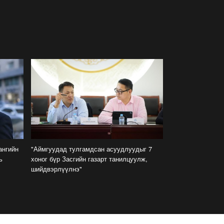
Наадмын нээлтийн Playlist
2026-07-11
Б.Бадар-Ууган: Уяач үзүүр
дээр ганц л тэсэрнэ шүү,
сайн бариад яваарай гэж
захисан
2026-07-11
ХОЁРЫН ДАВАА:
Г.Эрхэмбаяр, О.Хангай,
Ц.Бямба-Отгон нар давлаа
нгийн
"Аймгуудад тулгамдсан асуудлуудыг 7
2026-07-11
ь
хоног бүр Засгийн газарт танилцуулж,
шийдвэрлүүлнэ"