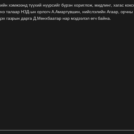
ийн хэмжээнд түүхий нүүрсийг бүрэн хориглож, мидлинг, хагас кокс
Энэ талаар НЗД-ын орлогч А.Амартүвшин, нийслэлийн Агаар, орчны
эх газрын дарга Д.Мөнхбаатар нар мэдээлэл өгч байна.