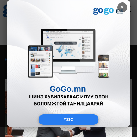
×
Цаг агаар
Зурхай
Валютын ханш
30
8.08
$
3594₮
Бүгд
Live
Фото
Видео
Зурган өгүүлэмж
ҮЗЭХ