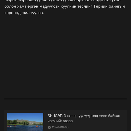
болон хамт өргөн мэдүүлсэн хуулийн төслийг Төрийн байнгын
хороонд шилжүүлэв.
БИЧЛЭГ: Завьт эргүүлүүд голд живж байсан
иргэнийг аврав
2026-08-06