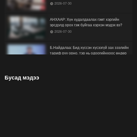
2026-07-30
АНХААР: Хүн худалдаалах гэмт хэргийн
эрсдэлд орох гэж буйгаа хэрхэн мэдэх вэ?
2026-07-30
Б.Найдалаа: Бид хүссэн хүсээгүй зах зээлийн
тариф руу орно, тэр нь одоогийнхоос өндөр
байна
2026-07-26
Бусад мэдээ
Орон нутгийн зам ашигласны төлбөрийг
1000-aaс 5000 төгрөг болгож нэмлээ
2026-07-22
С.Амарсайхан: Фэйсбүүкээр ангийн групп чат
нээдэг, үүгээр даалгавраа өгдгийг зогсоож,
хаана
2026-07-21
ФОТО: Тажикистан Улсын Ерөнхийлөгчийн