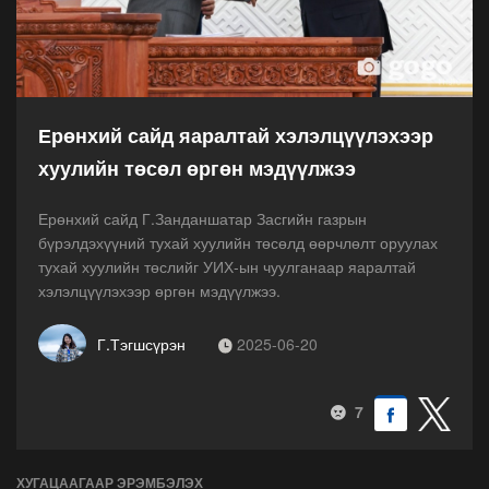
Ерөнхий сайд яаралтай хэлэлцүүлэхээр
хуулийн төсөл өргөн мэдүүлжээ
Ерөнхий сайд Г.Занданшатар Засгийн газрын
бүрэлдэхүүний тухай хуулийн төсөлд өөрчлөлт оруулах
тухай хуулийн төслийг УИХ-ын чуулганаар яаралтай
хэлэлцүүлэхээр өргөн мэдүүлжээ.
Г.Тэгшсүрэн
2025-06-20
7
ХУГАЦААГААР ЭРЭМБЭЛЭХ