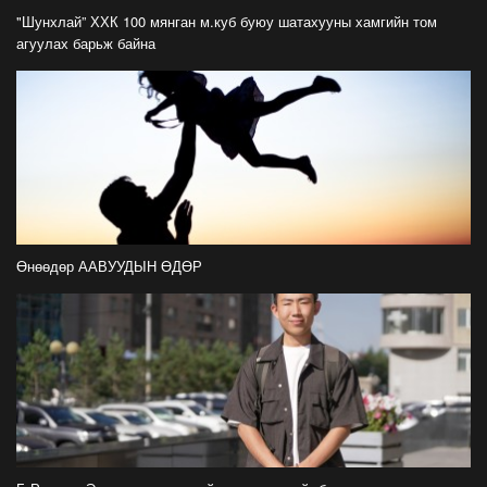
айлчлал эхэллээ
"Шунхлай” ХХК 100 мянган м.куб буюу шатахууны хамгийн том
2026-07-21
агуулах барьж байна
"Улсын цолд хүрсэн бөхчүүдээс допинг
илрээгүй, аймгийн цолтой нэг бөхөөс илэрсэн
гэх имэйл ирсэн"
2026-07-21
Засгийн газрын хуралдаанаас гарсан
шийдвэрийг танилцуулж байна
2026-07-21
Өнөөдөр ААВУУДЫН ӨДӨР
Тажикистан Улсын Ерөнхийлөгч Эмомали
Рахмоныг угтан авлаа
2026-07-21
Н.Учрал: Аль замуудыг хэзээнээс хаахаа
08.01 гэхэд нийслэлчүүдэд мэдээлээрэй
2026-07-20