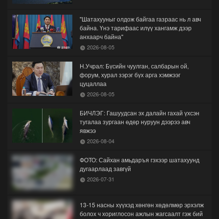
"Шатахууныг олдож байгаа газраас нь л авч
байна. Үнэ тарифаас илүү хангамж дээр
анхаарч байна"
2026-08-05
Н.Учрал: Бүсийн чуулган, салбарын ой,
форум, хурал зэрэг бүх арга хэмжээг
цуцаллаа
2026-08-05
БИЧЛЭГ: Гашуудсан эх далайн гахай үхсэн
тугалаа зургаан өдөр нуруун дээрээ авч
явжээ
2026-08-04
ФОТО: Сайхан амьдаръя гэхээр шатахуунд
дугаарлаад завгүй
2026-07-31
13-15 насны хүүхэд хөнгөн хөдөлмөр эрхэлж
болох ч хориглосон ажлын жагсаалт гэж бий