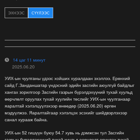
ЭХНЭЭС
СҮҮЛЭЭС
14 цаг 11 минут
2025.06.20
УИХ-ын чуулганы үдээс хойших хуралдаан эхэллээ. Ерөнхий
сайд Г.Занданшатар үндэсний эдийн засгийн аюулгүй байдлыг
хангах зорилгоор Засгийн газрын бүрэлдэхүүний тухай хуульд
өөрчлөлт оруулах тухай хуулийн төслийг УИХ-ын чуулганаар
яаралтай хэлэлцүүлэхээр өнөөдөр (2025.06.20) өргөн
мэдүүлжээ. Яаралтайгаар хэлэлцэх эсэхийг шийдвэрлэхээр
санал хурааж байна.
УИХ-ын 52 гишүүн буюу 54.7 хувь нь дэмжсэн тул Засгийн
газрын бүрэлдэхүүний тухай хуульд өөрчлөлт оруулах тухай