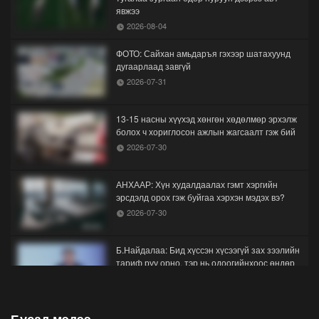
явжээ
2026-08-04
ФОТО: Сайхан амьдаръя гэхээр шатахуунд
дугаарлаад завгүй
2026-07-31
13-15 насны хүүхэд хөнгөн хөдөлмөр эрхэлж
болох ч хориглосон ажлын жагсаалт гэж бий
2026-07-30
АНХААР: Хүн худалдаалах гэмт хэргийн
эрсдэлд орох гэж буйгаа хэрхэн мэдэх вэ?
2026-07-30
Б.Найдалаа: Бид хүссэн хүсээгүй зах зээлийн
тариф руу орно, тэр нь одоогийнхоос өндөр
байна
2026-07-26
Орон нутгийн зам ашигласны төлбөрийг