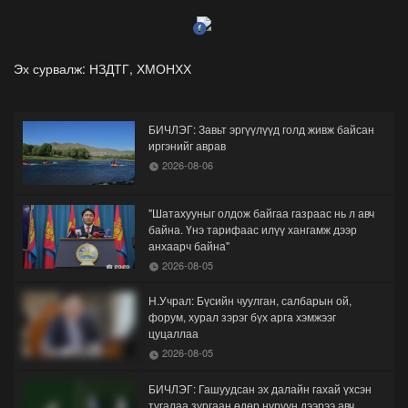
Эх сурвалж: НЗДТГ, ХМОНХХ
БИЧЛЭГ: Завьт эргүүлүүд голд живж байсан
иргэнийг аврав
2026-08-06
"Шатахууныг олдож байгаа газраас нь л авч
байна. Үнэ тарифаас илүү хангамж дээр
анхаарч байна"
2026-08-05
Н.Учрал: Бүсийн чуулган, салбарын ой,
форум, хурал зэрэг бүх арга хэмжээг
цуцаллаа
2026-08-05
БИЧЛЭГ: Гашуудсан эх далайн гахай үхсэн
тугалаа зургаан өдөр нуруун дээрээ авч