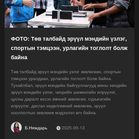
ФОТО: Төв талбайд эрүүл мэндийн үзлэг,
спортын тэмцээн, урлагийн тоглолт болж
байна
Төв талбайд эрүүл мэндийн үзлэг зөвлөгөөн, спортын
тэмцээн уралдаан, урлагийн тоглолт болж байна.
Тухайлбал, эрүүл мэндийн байгууллагууд амны хөндийн
эрүүл мэндийн үзлэг, чихрийн шижингийн илрүүлэг,
цусны даралт ихсэх өвчний зөвлөгөө, сүрьеэгийн
илрүүлэг, дасгал хөдөлгөөний зөвлөгөө, эрүүл
хооллолтын зөвлөмж мэдээлэл өгч байна.
Б.Нямдарь
2025-09-13