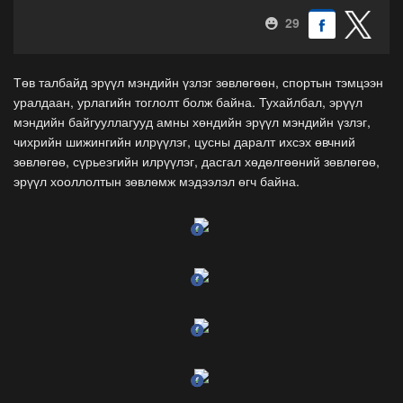
29
Төв талбайд эрүүл мэндийн үзлэг зөвлөгөөн, спортын тэмцээн
уралдаан, урлагийн тоглолт болж байна. Тухайлбал, эрүүл
мэндийн байгууллагууд амны хөндийн эрүүл мэндийн үзлэг,
чихрийн шижингийн илрүүлэг, цусны даралт ихсэх өвчний
зөвлөгөө, сүрьеэгийн илрүүлэг, дасгал хөдөлгөөний зөвлөгөө,
эрүүл хооллолтын зөвлөмж мэдээлэл өгч байна.