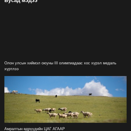
Бусад мэдээ
1000-aaс 5000 төгрөг болгож нэмлээ
2026-07-22
С.Амарсайхан: Фэйсбүүкээр ангийн групп чат
нээдэг, үүгээр даалгавраа өгдгийг зогсоож,
хаана
2026-07-21
ФОТО: Тажикистан Улсын Ерөнхийлөгчийн
айлчлал эхэллээ
Олон улсын хиймэл оюуны III олимпиадаас хос хүрэл медаль
2026-07-21
хүртлээ
"Улсын цолд хүрсэн бөхчүүдээс допинг
илрээгүй, аймгийн цолтой нэг бөхөөс илэрсэн
гэх имэйл ирсэн"
2026-07-21
Засгийн газрын хуралдаанаас гарсан
шийдвэрийг танилцуулж байна
2026-07-21
Амралтын өдрүүдийн ЦАГ АГААР