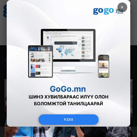
×
Цаг агаар
Зурхай
Валютын ханш
30
8.08
$
3594₮
Бүгд
Live
Фото
Видео
Зурган өгүүлэмж
ҮЗЭХ