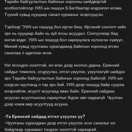
Төрийн байгуулалтын байнгын хорооны шийдвэртэй
холбоотойгоор УИХ-ын гишүүн Б.Батбаатар мэдээлэл өглөө.
Түүний хувьд нууцаар санал хураахыг эсэргүүцсэн.
Тэрбээр "УИХ-ын гишүүд бол иргэн биш. Иргэний сонголт хийх
эрх нь нууцаар байх нь зүй ёсны асуудал. Сонгуулиар бид
ингэж өгдөг. УИХ-ын гишүүд бол хариуцлага хүлээсэн хүмүүс.
Миний хувьд чуулганы хуралдаанд байнгын хороонд өгсөн
саналаа л адилхан өгнө.
Нэг ёсондоо нээлттэй, ил өгөх дээр кнопоо дарна. Ерөнхий
сайдыг томилох, огцруулах, итгэл үзүүлэх, үзүүлэхгүйг шийдэх
эрх Төрийн байгуулалтын байнгын хороонд байхгүй. УИХ-ын
нэгдсэн чуулганд л тэр эрх бий. УИХ дээр гишүүд байр сууриа
илэрхийлж, асуулт асуугаад явах байх. Ерөнхий сайдаас
асуусан асуултынхаа хариултыг бүрэн авч чадаагүй. Чуулган
дээр нэмж өөр асуултууд асууна.
-Та Ерөнхий сайдад итгэл үзүүлэх үү?
-Чуулганы хуралдаан дээр итгэл үзүүлэх эсэх саналыг ил
байдлаар хураавал тэндээс нээлттэй хараарай.