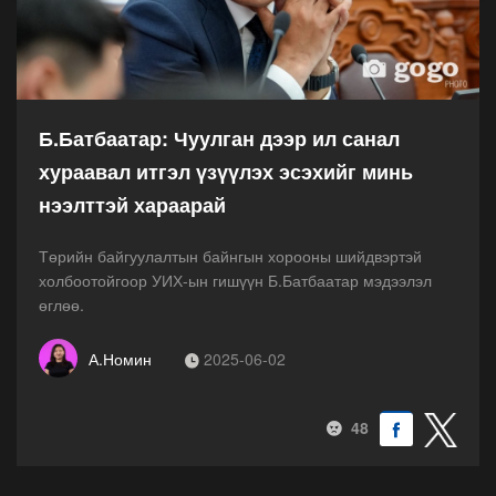
Б.Батбаатар: Чуулган дээр ил санал
хураавал итгэл үзүүлэх эсэхийг минь
нээлттэй хараарай
Төрийн байгуулалтын байнгын хорооны шийдвэртэй
холбоотойгоор УИХ-ын гишүүн Б.Батбаатар мэдээлэл
өглөө.
А.Номин
2025-06-02
48