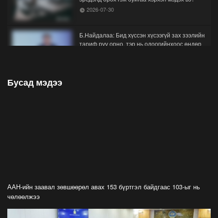
2026-07-30
Б.Найдалаа: Бид хүссэн хүсээгүй зах зээлийн
тариф руу орно, тэр нь одоогийнхоос өндөр
байна
2026-07-26
Бусад мэдээ
Орон нутгийн зам ашигласны төлбөрийг
1000-aaс 5000 төгрөг болгож нэмлээ
2026-07-22
С.Амарсайхан: Фэйсбүүкээр ангийн групп чат
нээдэг, үүгээр даалгавраа өгдгийг зогсоож,
хаана
2026-07-21
ФОТО: Тажикистан Улсын Ерөнхийлөгчийн
айлчлал эхэллээ
ААН-ийн заавал зөвшөөрөл авах 153 бүртгэл байдгаас 103-ыг нь
2026-07-21
чөлөөлжээ
"Улсын цолд хүрсэн бөхчүүдээс допинг