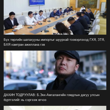
илрээгүй, аймгийн цолтой нэг бөхөөс илэрсэн
гэх имэйл ирсэн"
2026-07-21
Засгийн газрын хуралдаанаас гарсан
шийдвэрийг танилцуулж байна
2026-07-21
Бүх төрлийн шатахууны импортыг шуурхай тээвэрлэхэд ГХЯ, ЗТЯ,
БХЯ хамтран ажиллана гэв
Тажикистан Улсын Ерөнхийлөгч Эмомали
Рахмоныг угтан авлаа
2026-07-21
Н.Учрал: Аль замуудыг хэзээнээс хаахаа
08.01 гэхэд нийслэлчүүдэд мэдээлээрэй
2026-07-20
Цомоо өргөж, ялалтаа тэмдэглэх аваргуудын
ДАХИН ТОДРУУЛАВ: Б.Энх-Амгалангийн гомдлын дагуу улсын
дэргэдээс Трамп холдохыг хүссэнгүй
бүртгэлийг нь сэргээж өгчээ
2026-07-20