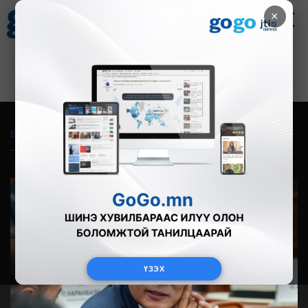
×
Цаг агаар
Зурхай
Валютын ханш
27
8.07
$
3594₮
Бүгд
Live
Фото
Видео
Зурган өгүүлэмж
ҮЗЭХ