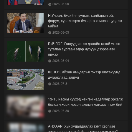
2026-08-05
Н.Учрал: Бүсийн чуулган, салбарын ой,
форум, хурал зэрэг бүх арга хэмжээг цуцалж
байна
2026-08-05
БИЧЛЭГ: Гашуудсан эх далайн гахай үхсэн
тугалаа зургаан өдөр нуруун дээрээ авч
явжээ
2026-08-04
ФОТО: Сайхан амьдаръя гэхээр шатахуунд
дугаарлаад завгүй
2026-07-31
13-15 насны хүүхэд хөнгөн хөдөлмөр эрхэлж
болох ч хориглосон ажлын жагсаалт гэж бий
2026-07-30
АНХААР: Хүн худалдаалах гэмт хэргийн
эрсдэлд орох гэж буйгаа хэрхэн мэдэх вэ?