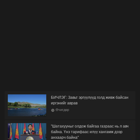
БИЧЛЭГ: Завьт эргүүлүүд голд живж байсан
иргэнийг аврав
Өчигдөр
"Шатахууныг олдож байгаа газраас нь л авч
байна. Үнэ тарифаас илүү хангамж дээр
анхаарч байна"