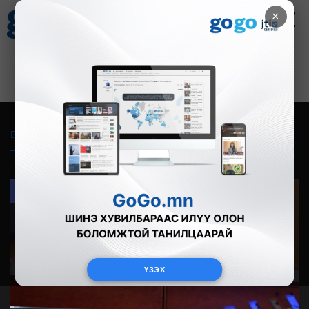
×
Цаг агаар
Зурхай
Валютын ханш
30
8.08
$
3594₮
Бүгд
Live
Фото
Видео
Зурган өгүүлэмж
ҮЗЭХ