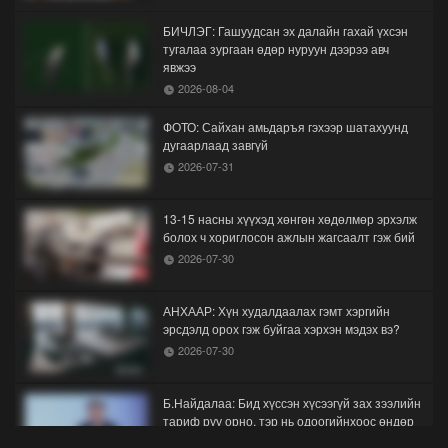
БИЧЛЭГ: Гашуудсан эх далайн гахай үхсэн
тугалаа зургаан өдөр нуруун дээрээ авч
явжээ
2026-08-04
ФОТО: Сайхан амьдаръя гэхээр шатахуунд
дугаарлаад завгүй
2026-07-31
13-15 насны хүүхэд хөнгөн хөдөлмөр эрхэлж
болох ч хориглосон ажлын жагсаалт гэж бий
2026-07-30
АНХААР: Хүн худалдаалах гэмт хэргийн
эрсдэлд орох гэж буйгаа хэрхэн мэдэх вэ?
2026-07-30
Б.Найдалаа: Бид хүссэн хүсээгүй зах зээлийн
тариф руу орно, тэр нь одоогийнхоос өндөр
байна