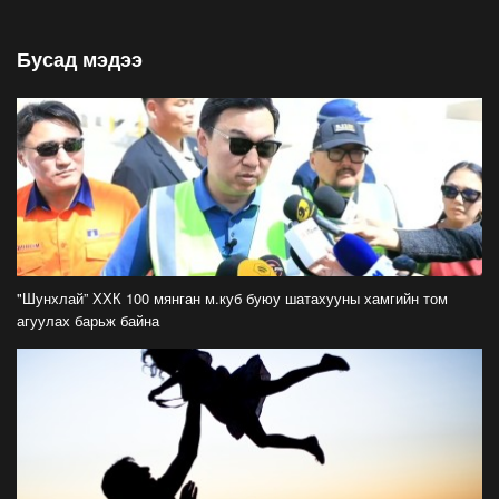
2026-07-26
Бусад мэдээ
Орон нутгийн зам ашигласны төлбөрийг
1000-aaс 5000 төгрөг болгож нэмлээ
2026-07-22
С.Амарсайхан: Фэйсбүүкээр ангийн групп чат
нээдэг, үүгээр даалгавраа өгдгийг зогсоож,
хаана
2026-07-21
ФОТО: Тажикистан Улсын Ерөнхийлөгчийн
айлчлал эхэллээ
"Шунхлай” ХХК 100 мянган м.куб буюу шатахууны хамгийн том
2026-07-21
агуулах барьж байна
"Улсын цолд хүрсэн бөхчүүдээс допинг
илрээгүй, аймгийн цолтой нэг бөхөөс илэрсэн
гэх имэйл ирсэн"
2026-07-21
Засгийн газрын хуралдаанаас гарсан
шийдвэрийг танилцуулж байна