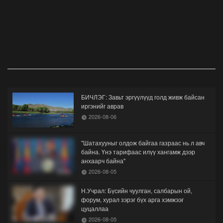
БИЧЛЭГ: Завьт эргүүлүүд голд живж байсан
иргэнийг аврав
2026-08-06
"Шатахууныг олдож байгаа газраас нь л авч
байна. Үнэ тарифаас илүү хангамж дээр
анхаарч байна"
2026-08-05
Н.Учрал: Бүсийн чуулган, салбарын ой,
форум, хурал зэрэг бүх арга хэмжээг
цуцаллаа
2026-08-05