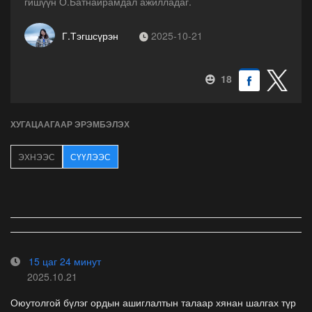
гишүүн О.Батнайрамдал ажилладаг.
Г.Тэгшсүрэн
2025-10-21
18
ХУГАЦААГААР ЭРЭМБЭЛЭХ
ЭХНЭЭС
СҮҮЛЭЭС
15 цаг 24 минут
2025.10.21
Оюутолгой бүлэг ордын ашиглалтын талаар хянан шалгах түр