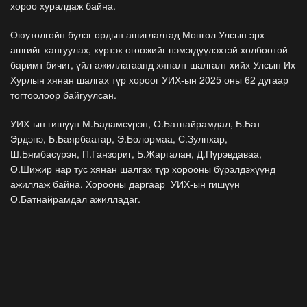
хороо хуралдаж байна.
Оюутолгойн бүлэг ордын ашиглалтад Монгол Улсын эрх
ашгийг хангуулах, хүртэх өгөөжийг нэмэгдүүлэхтэй холбоотой
баримт бичиг, үйл ажиллагаанд хяналт шалгалт хийх Улсын Их
Хурлын хянан шалгах түр хороог УИХ-ын 2025 оны 62 дугаар
тогтоолоор байгуулсан.
УИХ-ын гишүүн М.Бадамсүрэн, О.Батнайрамдал, Б.Бат-
Эрдэнэ, Б.Баярбаатар, Э.Болормаа, С.Зулпхар,
Ш.Бямбасүрэн, П.Ганзориг, Б.Жаргалан, Д.Пүрэвдаваа,
Ө.Шижир нар тус хянан шалгах түр хорооны бүрэлдэхүүнд
ажиллаж байна. Хорооны даргаар УИХ-ын гишүүн
О.Батнайрамдал ажилладаг.