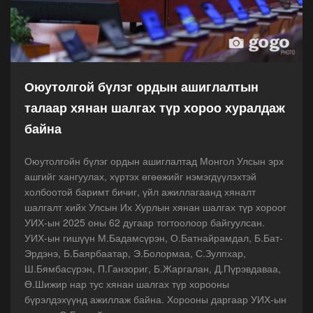
Оюутолгой бүлэг ордын ашиглалтын
талаар хянан шалгах түр хороо хуралдаж
байна
Оюутолгойн бүлэг ордын ашиглалтад Монгол Улсын эрх
ашгийг хангуулах, хүртэх өгөөжийг нэмэгдүүлэхтэй
холбоотой баримт бичиг, үйл ажиллагаанд хяналт
шалгалт хийх Улсын Их Хурлын хянан шалгах түр хороог
УИХ-ын 2025 оны 62 дугаар тогтоолоор байгуулсан.
УИХ-ын гишүүн М.Бадамсүрэн, О.Батнайрамдал, Б.Бат-
Эрдэнэ, Б.Баярбаатар, Э.Болормаа, С.Зулпхар,
Ш.Бямбасүрэн, П.Ганзориг, Б.Жаргалан, Д.Пүрэвдаваа,
Ө.Шижир нар тус хянан шалгах түр хорооны
бүрэлдэхүүнд ажиллаж байна. Хорооны даргаар УИХ-ын