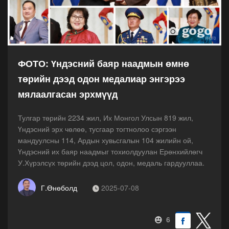
ФОТО: Үндэсний баяр наадмын өмнө
төрийн дээд одон медалиар энгэрээ
мялаалгасан эрхмүүд
Тулгар төрийн 2234 жил, Их Монгол Улсын 819 жил,
Үндэсний эрх чөлөө, тусгаар тогтнолоо сэргээн
мандуулсны 114, Ардын хувьсгалын 104 жилийн ой,
Үндэсний их баяр наадмыг тохиолдуулан Ерөнхийлөгч
У.Хүрэлсүх төрийн дээд цол, одон, медаль гардууллаа.
Г.Өнөболд
2025-07-08
6