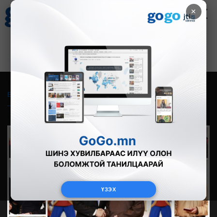
×
Цаг агаар
Зурхай
Валютын ханш
21
8.09
$
3594₮
Бүгд
Live
Фото
Видео
Зурган өгүүлэмж
ҮЗЭХ