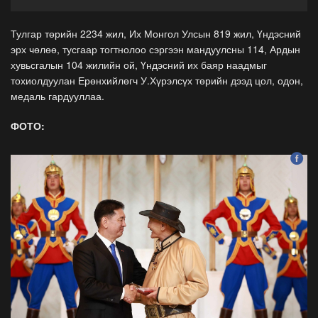
Тулгар төрийн 2234 жил, Их Монгол Улсын 819 жил, Үндэсний
эрх чөлөө, тусгаар тогтнолоо сэргээн мандуулсны 114, Ардын
хувьсгалын 104 жилийн ой, Үндэсний их баяр наадмыг
тохиолдуулан Ерөнхийлөгч У.Хүрэлсүх төрийн дээд цол, одон,
медаль гардууллаа.
ФОТО: