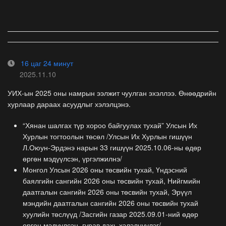
16 цаг 24 минут
2025.11.10
УИХ-ын 2025 оны намрын ээлжит чуулган эхэллээ. Өнөөдрийн
хурлаар дараах асуудлыг хэлэлцэнэ.
“Хянан шалгах түр хороо байгуулах тухай” Улсын Их
Хурлын тогтоолын төсөл /Улсын Их Хурлын гишүүн
Л.Оюун-Эрдэнэ нарын 33 гишүүн 2025.10.06-ны өдөр
өргөн мэдүүлсэн, үргэлжилнэ/
Монгол Улсын 2026 оны төсвийн тухай, Үндэсний
баялгийн сангийн 2026 оны төсвийн тухай, Нийгмийн
даатгалын сангийн 2026 оны төсвийн тухай, Эрүүл
мэндийн даатгалын сангийн 2026 оны төсвийн тухай
хуулийн төслүүд /Засгийн газар 2025.09.01-ний өдөр
өргөн мэдүүлсэн, гурав дахь хэлэлцүүлэг/