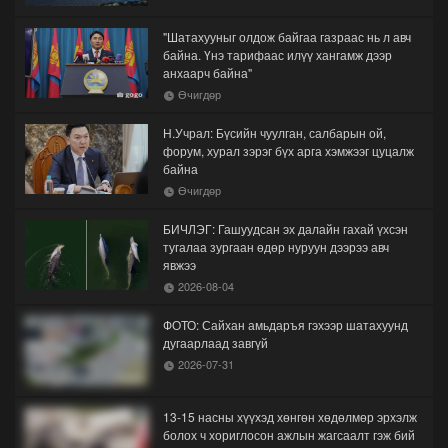
"Шатахууныг олдож байгаа газраас нь л авч
байна. Үнэ тарифаас илүү хангамж дээр
анхаарч байна"
Өчигдөр
Н.Учрал: Бүсийн чуулган, салбарын ой,
форум, хурал зэрэг бүх арга хэмжээг цуцалж
байна
Өчигдөр
БИЧЛЭГ: Гашуудсан эх далайн гахай үхсэн
тугалаа зургаан өдөр нуруун дээрээ авч
явжээ
2026-08-04
ФОТО: Сайхан амьдаръя гэхээр шатахуунд
дугаарлаад завгүй
2026-07-31
13-15 насны хүүхэд хөнгөн хөдөлмөр эрхэлж
болох ч хориглосон ажлын жагсаалт гэж бий