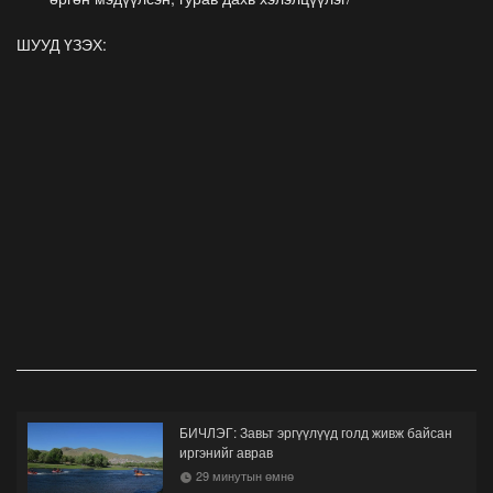
ШУУД ҮЗЭХ:
БИЧЛЭГ: Завьт эргүүлүүд голд живж байсан
иргэнийг аврав
29 минутын өмнө