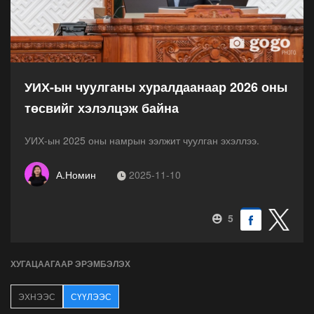
УИХ-ын чуулганы хуралдаанаар 2026 оны
төсвийг хэлэлцэж байна
УИХ-ын 2025 оны намрын ээлжит чуулган эхэллээ.
А.Номин
2025-11-10
5
ХУГАЦААГААР ЭРЭМБЭЛЭХ
ЭХНЭЭС
СҮҮЛЭЭС