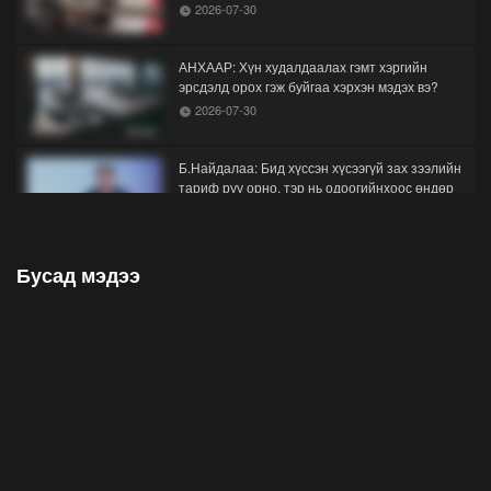
2026-07-30
АНХААР: Хүн худалдаалах гэмт хэргийн
эрсдэлд орох гэж буйгаа хэрхэн мэдэх вэ?
2026-07-30
Б.Найдалаа: Бид хүссэн хүсээгүй зах зээлийн
тариф руу орно, тэр нь одоогийнхоос өндөр
байна
2026-07-26
Бусад мэдээ
Орон нутгийн зам ашигласны төлбөрийг
1000-aaс 5000 төгрөг болгож нэмлээ
2026-07-22
С.Амарсайхан: Фэйсбүүкээр ангийн групп чат
нээдэг, үүгээр даалгавраа өгдгийг зогсоож,
хаана
2026-07-21
ФОТО: Тажикистан Улсын Ерөнхийлөгчийн