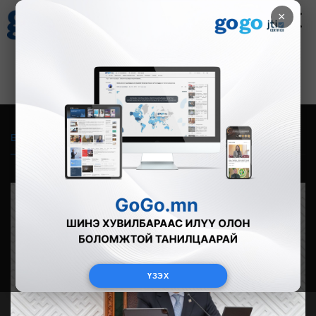
×
Цаг агаар
Зурхай
Валютын ханш
28
8.06
$
3594₮
Бүгд
Live
Фото
Видео
Зурган өгүүлэмж
ҮЗЭХ