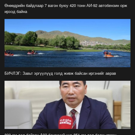
айлчлал эхэллээ
Өнөөдрийн байдлаар 7 вагон буюу 420 тонн АИ-92 автобензин орж
2026-07-21
ирээд байна
"Улсын цолд хүрсэн бөхчүүдээс допинг
илрээгүй, аймгийн цолтой нэг бөхөөс илэрсэн
гэх имэйл ирсэн"
2026-07-21
Засгийн газрын хуралдаанаас гарсан
шийдвэрийг танилцуулж байна
2026-07-21
БИЧЛЭГ: Завьт эргүүлүүд голд живж байсан иргэнийг аврав
Тажикистан Улсын Ерөнхийлөгч Эмомали
Рахмоныг угтан авлаа
2026-07-21
Н.Учрал: Аль замуудыг хэзээнээс хаахаа
08.01 гэхэд нийслэлчүүдэд мэдээлээрэй
2026-07-20
800 ам.дол байсан А92 бензиний үнэ 851 ам.дол болж ирсэн