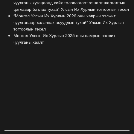
чуулганы хугацаанд хийх төлөвлөгөөт хяналт шалгалтын
цаглавар батлах тухай” Улсын Их Хурлын тогтоолын төсөл
“Монгол Улсын Их Хурлын 2026 оны хаврын ээлжит
чуулганаар хэлэлцэх асуудлын тухай” Улсын Их Хурлын
тогтоолын төсөл
Монгол Улсын Их Хурлын 2025 оны намрын ээлжит
чуулганы хаалт