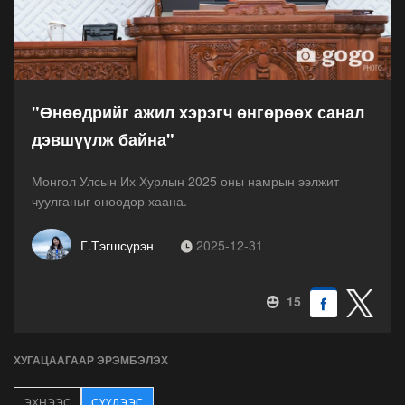
"Өнөөдрийг ажил хэрэгч өнгөрөөх санал
дэвшүүлж байна"
Монгол Улсын Их Хурлын 2025 оны намрын ээлжит
чуулганыг өнөөдөр хаана.
Г.Тэгшсүрэн
2025-12-31
15
ХУГАЦААГААР ЭРЭМБЭЛЭХ
ЭХНЭЭС
СҮҮЛЭЭС