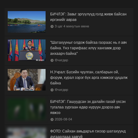
БИЧЛЭГ: Завьт эргүүлүүд голд живж байсан
иргэнийг аврав
3 цаг 4 минутын өмнө
"Шатахууныг олдож байгаа газраас нь л авч
байна. Үнэ тарифаас илүү хангамж дээр
анхаарч байна"
Өчигдөр
Н.Учрал: Бүсийн чуулган, салбарын ой,
форум, хурал зэрэг бүх арга хэмжээг цуцалж
байна
Өчигдөр
БИЧЛЭГ: Гашуудсан эх далайн гахай үхсэн
тугалаа зургаан өдөр нуруун дээрээ авч
явжээ
2026-08-04
ФОТО: Сайхан амьдаръя гэхээр шатахуунд
дугаарлаад завгүй