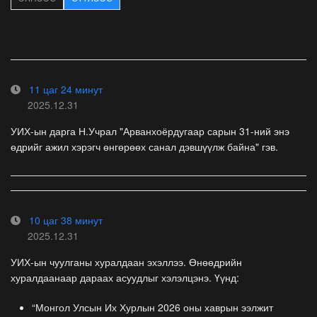
11 цаг 24 минут
2025.12.31
УИХ-ын дарга Н.Учрал "Арванхоёрдугаар сарын 31-ний энэ
өдрийг ажил хэрэгч өнгөрөөх санал дэвшүүлж байна" гэв.
10 цаг 38 минут
2025.12.31
УИХ-ын чуулганы хуралдаан эхэллээ. Өнөөдрийн
хуралдаанаар дараах асуудлыг хэлэлцэнэ. Үүнд:
“Монгол Улсын Их Хурлын 2026 оны хаврын ээлжит