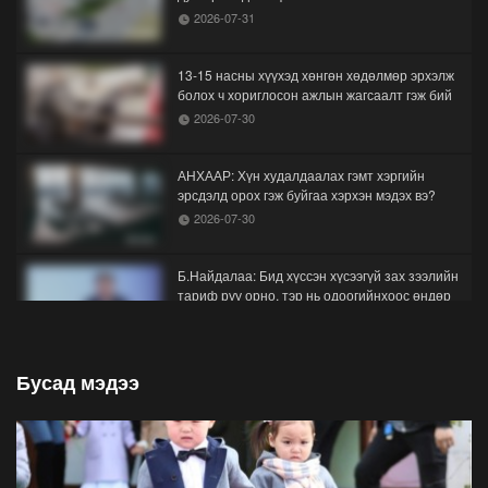
2026-07-31
13-15 насны хүүхэд хөнгөн хөдөлмөр эрхэлж
болох ч хориглосон ажлын жагсаалт гэж бий
2026-07-30
АНХААР: Хүн худалдаалах гэмт хэргийн
эрсдэлд орох гэж буйгаа хэрхэн мэдэх вэ?
2026-07-30
Б.Найдалаа: Бид хүссэн хүсээгүй зах зээлийн
тариф руу орно, тэр нь одоогийнхоос өндөр
байна
2026-07-26
Бусад мэдээ
Орон нутгийн зам ашигласны төлбөрийг
1000-aaс 5000 төгрөг болгож нэмлээ
2026-07-22
С.Амарсайхан: Фэйсбүүкээр ангийн групп чат