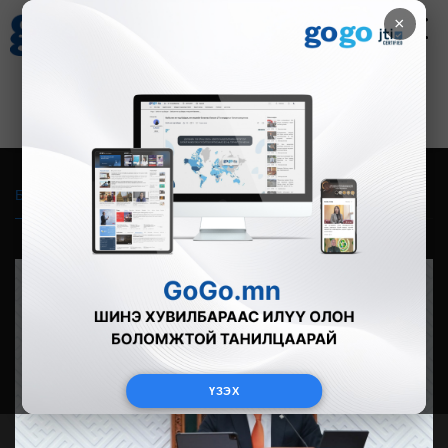
×
Цаг агаар
Зурхай
Валютын ханш
28
8.06
$
3594₮
Бүгд
Live
Фото
Видео
Зурган өгүүлэмж
ҮЗЭХ