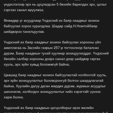
үндэслэлээр эрх нь цуцлагдсан 5 бөхийн барилдах эрх, цолыг
сэргээх санал ирүүлжээ.
Өнөөдөр уг асуудлаар Үндэсний их баяр наадмыг зохион
байгуулах хороо хуралдлаа. Шадар сайд Н.Номтойбаяр
шийдвэрээ танилцуулав.
Үндэсний их баяр наадмыг зохион байгуулах хорооны үйл
ажиллагаа нь Засгийн газрын 257-р тогтоолоор баталсан
дүрэм, Баяр наадмын тухай хуулиар зохицуулагддаг. Үндэсний
бөхийн салбар хорооны дээрх санал дээр шийдвэр гаргах
хууль, эрх зүйн хувьд боломжгүй байна.
Цаашид баяр наадмыг зохион байгуулахтай холбоотой хууль,
эрх зүйн зохицуулалтыг боловсронгуй болгох шаардлагатай
байна. Хуулийн дагуу даган мөрдөх дүрэм, журмын асуудлыг
шинэчилж, холбогдох зохицуулалтыг хийх хэрэгтэйг үүнээс
харж болно.
Үндэсний их баяр наадмын цогцолборыг ирэх жилийн
долоодугаар сарын 1 гэхэд ашиглалтад орохоор төлөвлөж буй