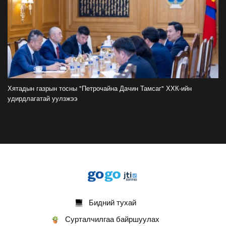
ФОТО: Хөл бөмбөгийн ДАШТ-д анх удаа
зохион байгуулсан завсарлагааны шоу
тоглолтоос
2026-07-20
ФОТО: Дэлхийн хошой аварга Испани
аваргын цомоо өргөлөө
Хятадын газрын тосны "Петрочайна Дачин Тамсаг" ХХК-ийн
2026-07-20
удирдлагатай уулзжээ
У.Хүрэлсүх: Наадмаа ёслол төгөлдөр, ерөөл
бэлгэдэл дүүрэн, хийморь золбоо өөдөө тэгш
дүүрэн сайхан тэмдэглэлээ
2026-07-13
ФОТО: Сэлэнгэ нутгийн хүү Даян Аварга
Б.Орхонбаяр
2026-07-13
Бидний тухай
ФОТО: Дархан аварга Н.Батсуурь элэг бүсээ
Сурталчилгаа байршуулах
тайлж наадамчин олноор уухайлуулсан