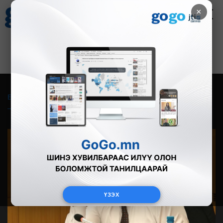
×
Цаг агаар
Зурхай
Валютын ханш
21
8.09
$
3594₮
Бүгд
Live
Фото
Видео
Зурган өгүүлэмж
ҮЗЭХ