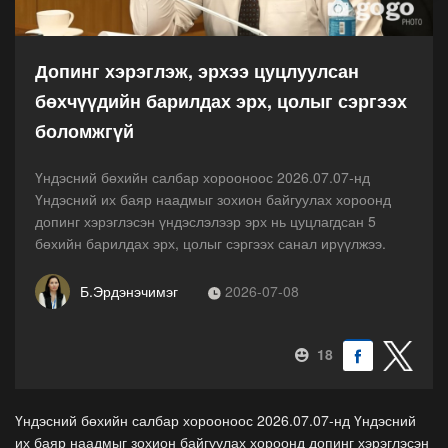
Допинг хэрэглэж, эрхээ цуцлуулсан
бөхчүүдийн барилдах эрх, цолыг сэргээх
боломжгүй
Үндэсний бөхийн салбар хорооноос 2026.07.07-нд
Үндэсний их баяр наадмыг зохион байгуулах хороонд
допинг хэрэглэсэн үндэслэлээр эрх нь цуцлагдсан 5
бөхийн барилдах эрх, цолыг сэргээх санал ирүүлжээ.
Б.Эрдэнэчимэг
2026-07-08
18
Үндэсний бөхийн салбар хорооноос 2026.07.07-нд Үндэсний
их баяр наадмыг зохион байгуулах хороонд допинг хэрэглэсэн