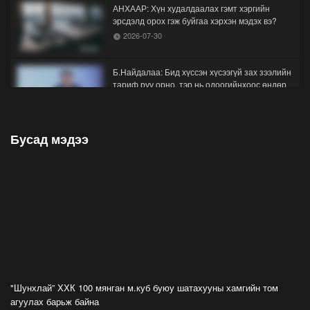
АНХААР: Хүн худалдаалах гэмт хэргийн
эрсдэлд орох гэж буйгаа хэрхэн мэдэх вэ?
2026-07-30
Б.Найдалаа: Бид хүссэн хүсээгүй зах зээлийн
тариф руу орно, тэр нь одоогийнхоос өндөр
байна
2026-07-26
Бусад мэдээ
Орон нутгийн зам ашигласны төлбөрийг
1000-aaс 5000 төгрөг болгож нэмлээ
2026-07-22
С.Амарсайхан: Фэйсбүүкээр ангийн групп чат
нээдэг, үүгээр даалгавраа өгдгийг зогсоож,
хаана
2026-07-21
ФОТО: Тажикистан Улсын Ерөнхийлөгчийн
айлчлал эхэллээ
"Шунхлай” ХХК 100 мянган м.куб буюу шатахууны хамгийн том
2026-07-21
агуулах барьж байна