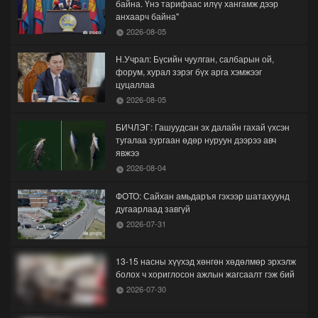
байна. Үнэ тарифаас илүү хангамж дээр
анхаарч байна"
2026-08-05
Н.Учрал: Бүсийн чуулган, салбарын ой,
форум, хурал зэрэг бүх арга хэмжээг
цуцаллаа
2026-08-05
БИЧЛЭГ: Гашуудсан эх далайн гахай үхсэн
тугалаа зургаан өдөр нуруун дээрээ авч
явжээ
2026-08-04
ФОТО: Сайхан амьдаръя гэхээр шатахуунд
дугаарлаад завгүй
2026-07-31
13-15 насны хүүхэд хөнгөн хөдөлмөр эрхэлж
болох ч хориглосон ажлын жагсаалт гэж бий
2026-07-30