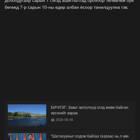
бөгөөд 7-р сарын 10-ны өдөр албан ёсоор танилцуулна гэв.
БИЧЛЭГ: Завьт эргүүлүүд голд живж байсан
иргэнийг аврав
2026-08-06
"Шатахууныг олдож байгаа газраас нь л авч