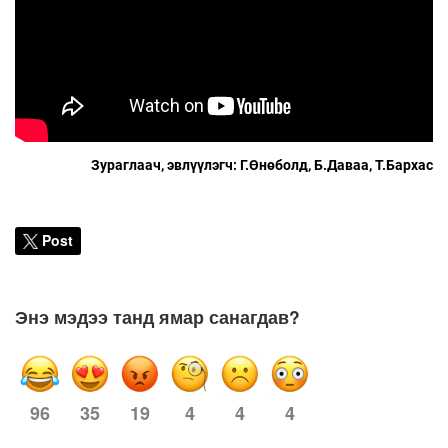
Зураглаач, эвлүүлэгч: Г.Өнөболд, Б.Даваа, Т.Бархас
Post
Энэ мэдээ танд ямар санагдав?
96
19
4
4
4
35