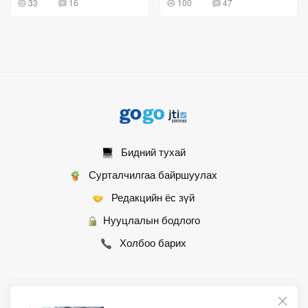
33
16
100
47
эмзэглэдэг
Бидний тухай
Сурталчилгаа байршуулах
Редакцийн ёс зүй
Нууцлалын бодлого
Холбоо барих
© 2007 - 2026 Монгол Контент ХХК • Бүх эрх хуулиар хамгаалагдсан