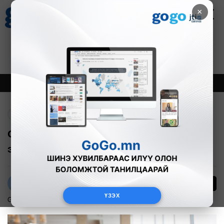
×
Цаг агаар
Зурхай
Валютын ханш
27
8.07
$
3594₮
Онцлох
Шинэ
Тренд
Буцах
О.Дөлгөөн: Хэзээ ч буруу юм хийж,
ээжийнхээ итгэлийг алдаж байгаагүй
1113
О.Хандмаа
ҮЗЭХ
GoGo асуулт
2023-02-05