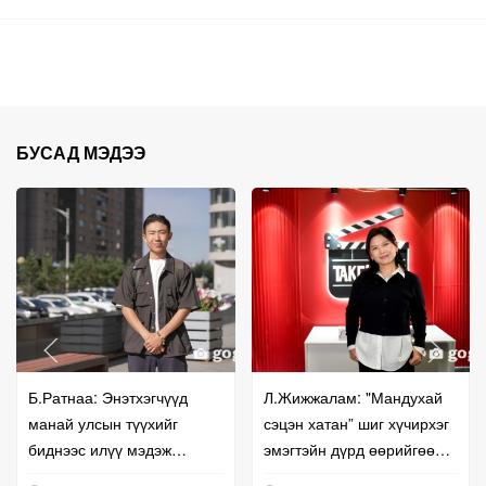
БУСАД МЭДЭЭ
Б.Ратнаа: Энэтхэгчүүд
Л.Жижжалам: "Мандухай
манай улсын түүхийг
сэцэн хатан” шиг хүчирхэг
биднээс илүү мэдэж
эмэгтэйн дүрд өөрийгөө
байгаа мэт санагдаж
сорихыг хүсдэг