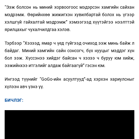
“Ээж болсон нь миний хорвоогоос мэдэрсэн хамгийн сайхан
мэдрэмж. Өөрийнхөө жижигхэн хувилбартай болох нь үгээр
хэлшгүй гайхалтай мэдрэмж” хэмээгээд хүүтэйгээ нээлттэй
ярилцахыг чухалчилдгаа хэлэв.
Тэрбээр “Хэзээд, ямар ч үед гүйгээд очиход ээж минь байж л
байдаг. Миний хамгийн сайн сонсогч, бүх нууцыг мэддэг хүн
бол ээж. Хүссэнээ хийдэг байсан ч хэзээ ч буруу юм хийж,
ээжийнхээ итгэлийг алдаж байгаагүй” гэсэн юм.
Ингээд түүнийг “GoGo-ийн асуултууд”-ад хэрхэн хариулсныг
хүлээн авч үзнэ үү.
БИЧЛЭГ: