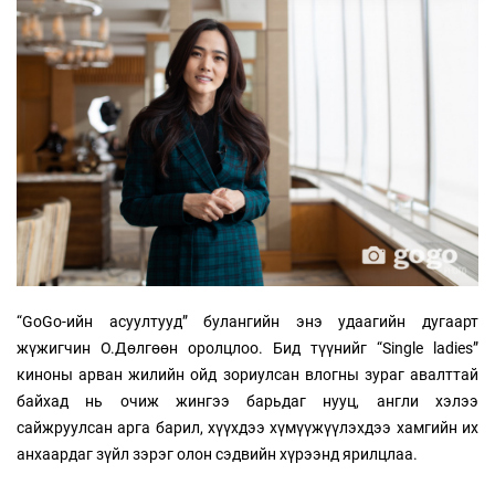
“GoGo-ийн асуултууд” булангийн энэ удаагийн дугаарт
жүжигчин О.Дөлгөөн оролцлоо. Бид түүнийг “Single ladies”
киноны арван жилийн ойд зориулсан влогны зураг авалттай
байхад нь очиж жингээ барьдаг нууц, англи хэлээ
сайжруулсан арга барил, хүүхдээ хүмүүжүүлэхдээ хамгийн их
анхаардаг зүйл зэрэг олон сэдвийн хүрээнд ярилцлаа.