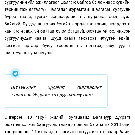
сургуулийн үйл ажиллагааг шалгаж байгаа ба яамнаас хувийн,
төрийн гэж ялгалгүй шалгадаг журамтай. Шалгасан сургууль
бүрээ хаана, тусгай зөвшөөрлийг нь цуцална гэсэн зүйл
байхгүй. Бүгдэд нь тавих ёстой шаардлагаа тавин, шаардлага
хангаж чадахгүй байгаа буюу багшгүй, оюутангүй болчихсон
сургуулиудыг хаана. Шууд хаана гэхээсээ илүүтэй эдийн
засгийн аргаар буюу хооронд нь нэгтгэх, оюутнуудыг
шилжүүлэн суралцуулна.
ШУТИС-ийг Эрдэнэт үйлдвэрийг
түшиглэн Эрдэнэт хот руу шилжүүлнэ.
Өнгөрсөн 10 гаруй жилийн хугацаанд Багануур дүүрэгт
оюутны хотхон байгуулах талаар ярьсан ба энэ нь 2013 оны
тооцооллоор 11 их наяд төгрөгийн санхүүжилт гарахаар байв.