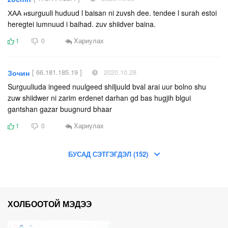
ХАА нsurguuli huduud l baisan ni zuvsh dee. tendee l surah estoi
heregtei iumnuud i baihad. zuv shiidver baina.
Хариулах
1
0
[ 66.181.185.19 ]
2020.10.28
Зочин
Surguuliuda ingeed nuulgeed shiljuuld bval arai uur bolno shu
zuw shiidwer ni zarim erdenet darhan gd bas hugjih blgui
gantshan gazar buugnurd bhaar
Хариулах
1
0
БУСАД СЭТГЭГДЭЛ (152)
ХОЛБООТОЙ МЭДЭЭ