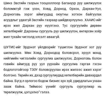
Шинэ Засгийн газрын тооцооллоор Багануур руу шилжүүлэх
боломжгүй гэж үзэн, Ховд, Дорнод, Орхон, Дархан-Уул,
Дорноговь зэрэг аймгуудад оюутны хотхон байгуулах
асуудлыг удахгүй Засгийн газраар шийдвэрлүүлнэ. ХААИС-ийг
ирэх жил Дархан руу нүүлгэнэ. Тус сургуулийн дөрвөн
хөтөлбөрийг Дарханы сургууль руу шилжүүлэн, өнгөрсөн хоёр
жил тухайн чиглэлд элсэлт аваагүй.
ШУТИС-ийг Эрдэнэт үйлдвэрийг түшиглэн Эрдэнэт хот руу
шилжүүлнэ. Мөн Ховд, Дорнодод боловсрол, эрүүл мэнд,
нийгмийн чиглэлийн сургуулиа шилжүүлэх, Дорноговь болон
говийн аймгууд руу уул уурхайн сургуулиа гаргая гэсэн
бодлоготойгоор ТЭЗҮ боловсруулан ирэх жилээс ажил хэрэг
болгоно. Төрийн их, дээд сургуулиудад хөтөлбөрийн давхардал
байна. Бүгд л орлогоо бодож бизнес эрх зүй, удирдлагын ухаан
зааж байна. Тиймээс үүнийг сургууль сургуулиар нь
төрөлжүүлж, цэгцэлнэ" гэлээ.