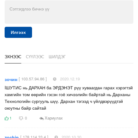
Илгээх
ЭХНЭЭС
СҮҮЛЭЭС
ШИЛДЭГ
[ 103.57.94.86 ]
2020.12.19
зочин
IШУТИС нь ДАРХАН ба ЭРДЭНЭТ рүү хуваагдан гарах хэрэгтэй
хамгийн том өөрийн гэсэн гоё хичээлийн байртай нь Дарханы
Технологийн сургууль шүү. Дархан тэгээд ч үйлдвэрүүдтэй
оюутны байр сайтай
Хариулах
1
0
[ 178.114.33.4 ]
2020.10.30
zochin