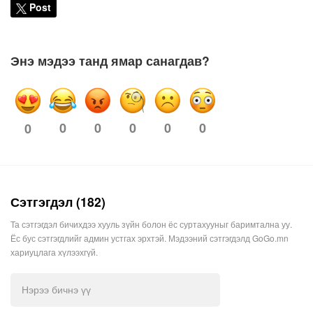
Post
Энэ мэдээ танд ямар санагдав?
0
0
0
0
0
0
Сэтгэгдэл (182)
Та сэтгэгдэл бичихдээ хууль зүйн болон ёс суртахууныг баримтална уу.
Ёс бус сэтгэгдлийг админ устгах эрхтэй. Мэдээний сэтгэгдэлд GoGo.mn
хариуцлага хүлээхгүй.