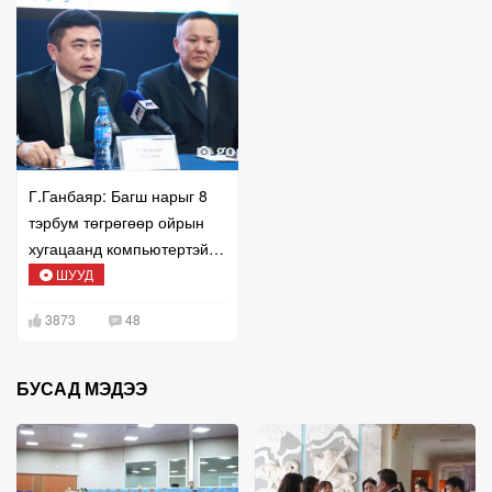
Г.Ганбаяр: Багш нарыг 8
тэрбум төгрөгөөр ойрын
хугацаанд компьютертэй
болгоно
ШУУД
3873
48
БУСАД МЭДЭЭ