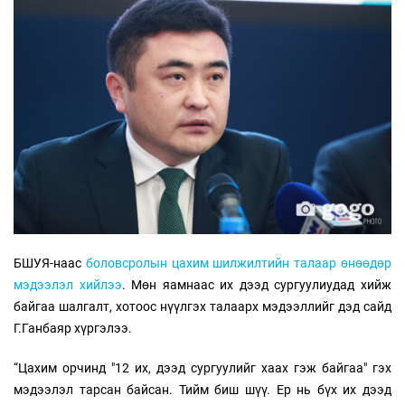
БШУЯ-наас
боловсролын цахим шилжилтийн талаар өнөөдөр
мэдээлэл хийлээ
. Мөн яамнаас их дээд сургуулиудад хийж
байгаа шалгалт, хотоос нүүлгэх талаарх мэдээллийг дэд сайд
Г.Ганбаяр хүргэлээ.
“Цахим орчинд "12 их, дээд сургуулийг хаах гэж байгаа" гэх
мэдээлэл тарсан байсан. Тийм биш шүү. Ер нь бүх их дээд