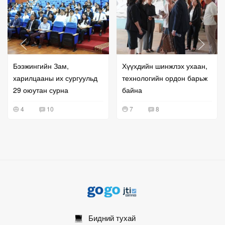
Бээжингийн Зам,
Хүүхдийн шинжлэх ухаан,
харилцааны их сургуульд
технологийн ордон барьж
29 оюутан сурна
байна
4
10
7
8
Бидний тухай