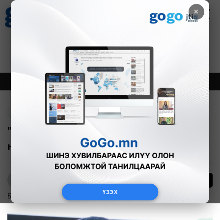
×
Цаг агаар
Зурхай
Валютын ханш
18
8.09
$
3594₮
Онцлох
Шинэ
Тренд
Буцах
"ХААИС-ийг ирэх жил Дархан руу
нүүлгэнэ"
18416
Б.Нямдарь
ҮЗЭХ
Боловсрол
2020-10-26