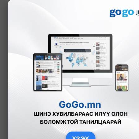
Мэдээ
Г.Өнөболд
2023-01-27
Гайт утаа гамшгийн хэмжээнд хүрч, онц байд
Нийслэлчүүд хотдоо өвлийн цэнгэг агаараар 
амьсгалсаар, үр хүүхдүүд ханиад томуу, хатга
ҮЗЭХ