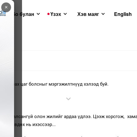
×
GoGo булан
Үзэх
Хэв маяг
English
ал зарлах цаг болсныг мэргэжилтнүүд хэлээд буй.
амьсгалсангүй олон жилийг ардаа үдлээ. Цээж хорсгож, хама
агаар өвдөх нь ихэссээр...