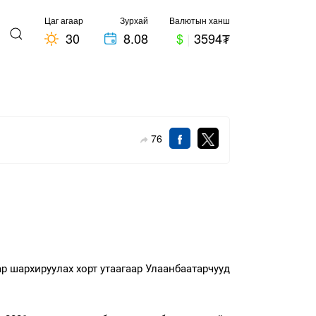
Цаг агаар
Зурхай
Валютын ханш
30
8.08
$
|
3594₮
76
р шархируулах хорт утаагаар Улаанбаатарчууд