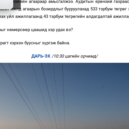
н өдөр
хэвийн агаараар амьсгалжээ. Аудитын ерөнхий газраа
ван жилд агаарын бохирдлыг бууруулахад 533 тэрбум төгрөг з
лах үйл ажиллагаанд 43 тэрбум төгрөгийн алдагдалтай ажилла
рыг нөмөрсөөр цаашид хэр удах вэ?
рагт хэрхэн буусныг хүргэж байна.
ДАРЬ-ЭХ
/10:30 цагийн орчимд/