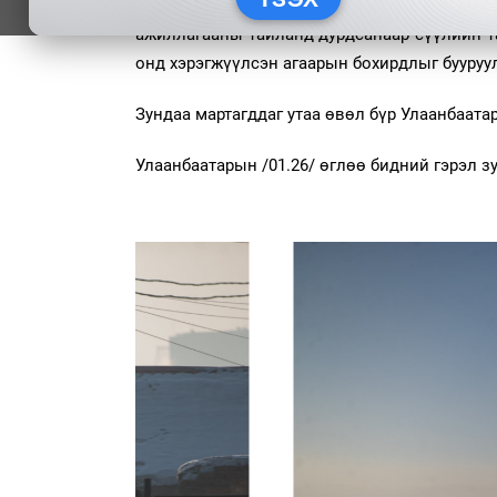
Нийслэлчүүд
2022 оны өвөл ердөө гуравха
ажиллагааны тайланд дурдсанаар сүүлийн та
онд хэрэгжүүлсэн агаарын бохирдлыг бууруу
Зундаа мартагддаг утаа өвөл бүр Улаанбаата
Улаанбаатарын /01.26/ өглөө бидний гэрэл зу